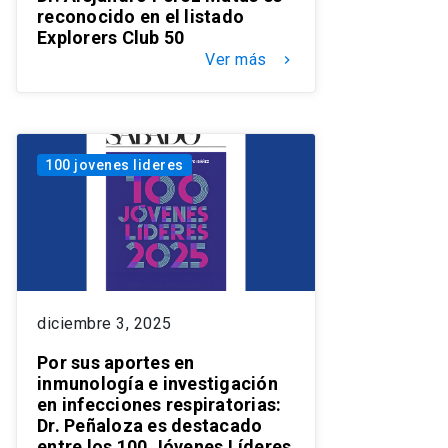
reconocido en el listado
Explorers Club 50
Ver más
keyboard_arrow_right
100 jovenes lideres
diciembre 3, 2025
Por sus aportes en
inmunología e investigación
en infecciones respiratorias:
Dr. Peñaloza es destacado
entre los 100 Jóvenes Líderes