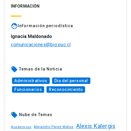
INFORMACIÓN
face
Información periodística
Ignacia Maldonado
comunicaciones@bio.puc.cl
local_offer
Temas de la Noticia
Administrativos
Dia del personal
Funcionarios
Reconocimiento
local_offer
Nube de Temas
Alexis Kalergis
Academicos
Alejandro Perez Matus