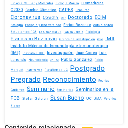
Biomedicina
Biologia Celular y Molecular
Biologia Marina
C2030
CAPES
Cambio Climatico
Concurso
Coronavirus
Doctorado
ECIM
Covid19
DIP
Enrico Rezende
estudiantes
Ecologia
Ecologia y biodiversidad
Estudiantes FCB
EstudiantesFCB
Fabian Jaksic
Fisiologia
Francisco Bozinovic
IMII
iBio
Grupos de investigacion
Instituto Milenio de Inmunología e Inmunoterapia
(IMII)
Investigación
Juan Correa
Luis
Instituto SECOS
Pablo Gonzalez
Larrondo
Neurociencia
Pablo
Online
Postgrado
Marquet
Plataformas UC
Plataformas
Pregrado
Reconocimiento
Rodrigo
Seminario
Seminarios en la
Gutierrez
Seminarios
Susan Bueno
FCB
Stefan Gelcich
UC
UMA
Veronica
Eisner
Contenido relacionado