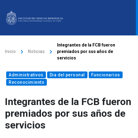
ACCESOS DIRECTOS
Integrantes de la FCB fueron
keyboard_arrow_right
keyboard_arrow_right
Inicio
Noticias
premiados por sus años de
Biblioteca
launch
Donaciones
launch
Mi portal UC
launch
servicios
Correo
launch
Administrativos
Dia del personal
Funcionarios
search
Reconocimiento
Integrantes de la FCB fueron
Inicio
premiados por sus años de
Quiénes somos
servicios
Direcciones
Investigación