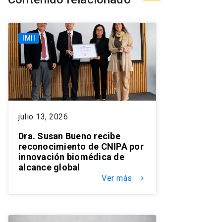
IMII
julio 13, 2026
Dra. Susan Bueno recibe
reconocimiento de CNIPA por
innovación biomédica de
alcance global
Ver más
keyboard_arrow_right