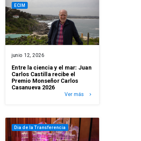
ECIM
junio 12, 2026
Entre la ciencia y el mar: Juan
Carlos Castilla recibe el
Premio Monseñor Carlos
Casanueva 2026
Ver más
keyboard_arrow_right
Dia de la Transferencia