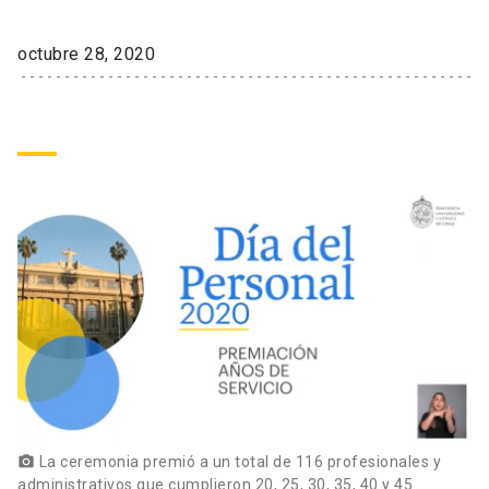
octubre 28, 2020
Académicos
Dirección Investigación
Estudiantes
Consejo de Facultad
Grupos de Investigación
Pregrado
Publicaciones
Secretaría Académica
Institutos y Centros
Postgrado
Contacto
Documentos FCB
FCB en el Territorio
Centro de Estudiantes
Redes Internacionales
La ceremonia premió a un total de 116 profesionales y
photo_camera
administrativos que cumplieron 20, 25, 30, 35, 40 y 45