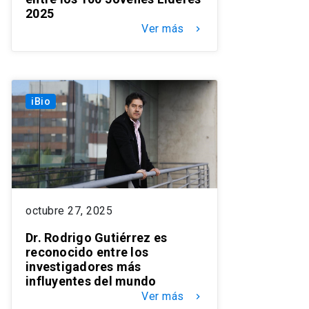
2025
Ver más
keyboard_arrow_right
iBio
octubre 27, 2025
Dr. Rodrigo Gutiérrez es
reconocido entre los
investigadores más
influyentes del mundo
Ver más
keyboard_arrow_right