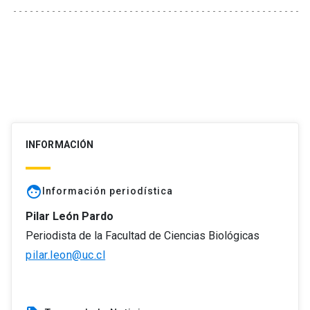
INFORMACIÓN
face
Información periodística
Pilar León Pardo
Periodista de la Facultad de Ciencias Biológicas
pilar.leon@uc.cl