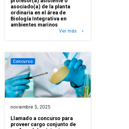
profesor(a) asistente o
asociado(a) de la planta
ordinaria en el área de
Biología Integrativa en
ambientes marinos
Ver más
keyboard_arrow_right
Concurso
noviembre 5, 2025
Llamado a concurso para
proveer cargo conjunto de