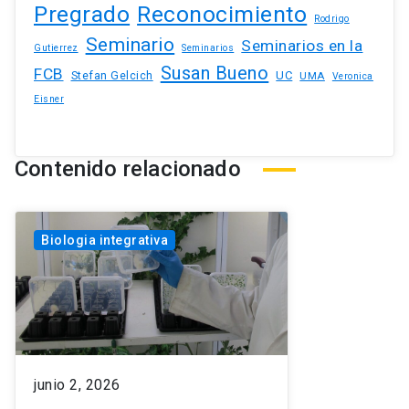
Pregrado
Reconocimiento
Rodrigo
Seminario
Seminarios en la
Gutierrez
Seminarios
Susan Bueno
FCB
Stefan Gelcich
UC
UMA
Veronica
Eisner
Contenido relacionado
Biologia integrativa
junio 2, 2026