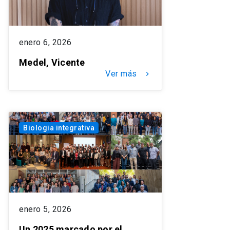
enero 6, 2026
Medel, Vicente
Ver más
keyboard_arrow_right
Biologia integrativa
enero 5, 2026
Un 2025 marcado por el