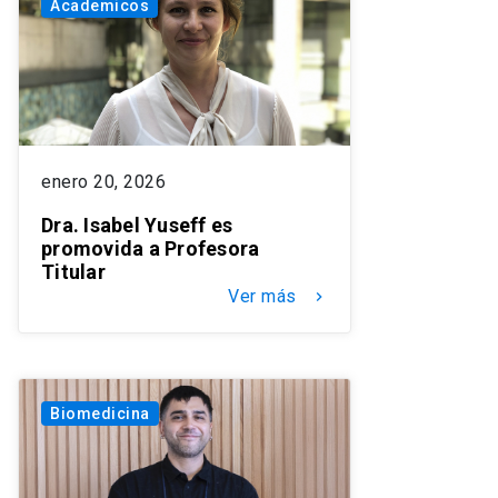
Academicos
enero 20, 2026
Dra. Isabel Yuseff es
promovida a Profesora
Titular
Ver más
keyboard_arrow_right
Biomedicina