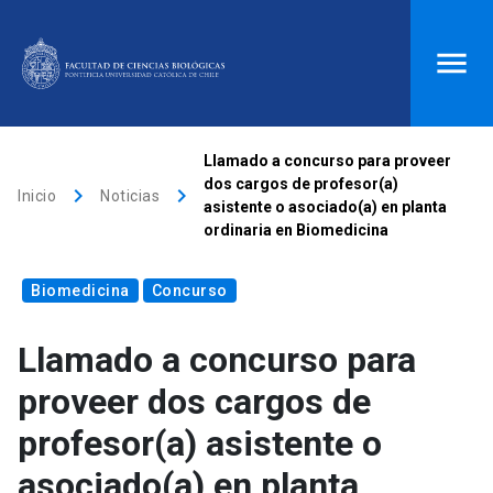
ACCESOS DIRECTOS
Llamado a concurso para proveer
dos cargos de profesor(a)
keyboard_arrow_right
keyboard_arrow_right
Biblioteca
launch
Donaciones
launch
Inicio
Noticias
asistente o asociado(a) en planta
ordinaria en Biomedicina
Mi portal UC
launch
Correo
launch
search
Biomedicina
Concurso
Llamado a concurso para
Inicio
proveer dos cargos de
keyboard_arrow_down
Quiénes somos
profesor(a) asistente o
asociado(a) en planta
keyboard_arrow_down
Direcciones
Investigación