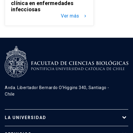
clínica en enfermedades
infecciosas
Ver más
keyboard_arrow_right
Avda. Libertador Bernardo O’Higgins 340, Santiago -
Chile
LA UNIVERSIDAD
Programas de estudio