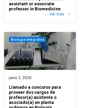
assistant or associate
professor in Biomedicine
Ver más
keyboard_arrow_right
Biologia integrativa
junio 2, 2026
Llamado a concurso para
proveer dos cargos de
profesor(a) asistente o
asociado(a) en planta
ordinaria en Biología