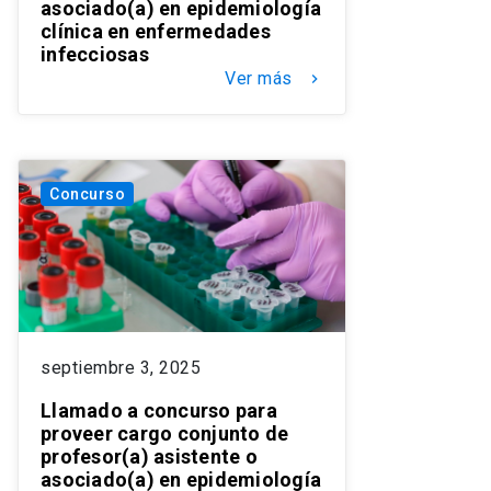
asociado(a) en epidemiología
clínica en enfermedades
infecciosas
Ver más
keyboard_arrow_right
Concurso
septiembre 3, 2025
Llamado a concurso para
proveer cargo conjunto de
profesor(a) asistente o
asociado(a) en epidemiología