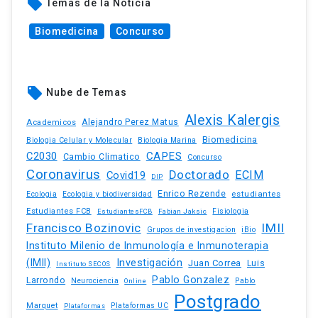
local_offer
Temas de la Noticia
Biomedicina
Concurso
local_offer
Nube de Temas
Alexis Kalergis
Academicos
Alejandro Perez Matus
Biomedicina
Biologia Celular y Molecular
Biologia Marina
C2030
CAPES
Cambio Climatico
Concurso
Coronavirus
Doctorado
ECIM
Covid19
DIP
Enrico Rezende
estudiantes
Ecologia
Ecologia y biodiversidad
Estudiantes FCB
EstudiantesFCB
Fabian Jaksic
Fisiologia
Francisco Bozinovic
IMII
iBio
Grupos de investigacion
Instituto Milenio de Inmunología e Inmunoterapia
(IMII)
Investigación
Juan Correa
Luis
Instituto SECOS
Pablo Gonzalez
Larrondo
Neurociencia
Pablo
Online
Postgrado
Marquet
Plataformas UC
Plataformas