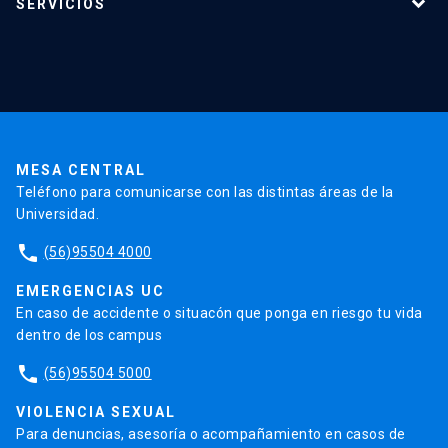
SERVICIOS
Investigación
Red Salud UC
Extensión
Validación de Certificados
La Universidad
Pago de Matrículas
Código de Honor
Pago de Créditos
UC Transparente
Trabaja en la UC
Admisión
MESA CENTRAL
Teléfono para comunicarse con las distintas áreas de la
Universidad.
phone
(56)95504 4000
EMERGENCIAS UC
En caso de accidente o situacón que ponga en riesgo tu vida
dentro de los campus
phone
(56)95504 5000
VIOLENCIA SEXUAL
Para denuncias, asesoría o acompañamiento en casos de