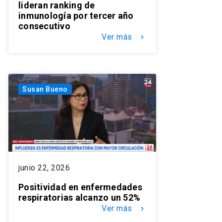
lideran ranking de
inmunología por tercer año
consecutivo
Ver más
keyboard_arrow_right
Susan Bueno
junio 22, 2026
Positividad en enfermedades
respiratorias alcanzo un 52%
Ver más
keyboard_arrow_right