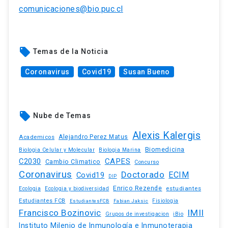
comunicaciones@bio.puc.cl
local_offer
Temas de la Noticia
Coronavirus
Covid19
Susan Bueno
local_offer
Nube de Temas
Alexis Kalergis
Academicos
Alejandro Perez Matus
Biomedicina
Biologia Celular y Molecular
Biologia Marina
C2030
CAPES
Cambio Climatico
Concurso
Coronavirus
Doctorado
ECIM
Covid19
DIP
Enrico Rezende
estudiantes
Ecologia
Ecologia y biodiversidad
Estudiantes FCB
EstudiantesFCB
Fabian Jaksic
Fisiologia
Francisco Bozinovic
IMII
iBio
Grupos de investigacion
Instituto Milenio de Inmunología e Inmunoterapia