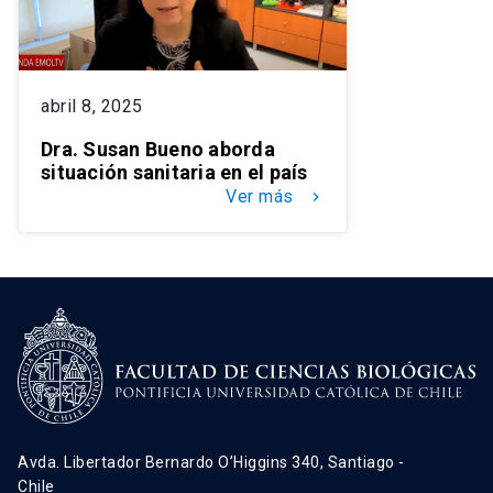
abril 8, 2025
Dra. Susan Bueno aborda
situación sanitaria en el país
Ver más
keyboard_arrow_right
Avda. Libertador Bernardo O’Higgins 340, Santiago -
Chile