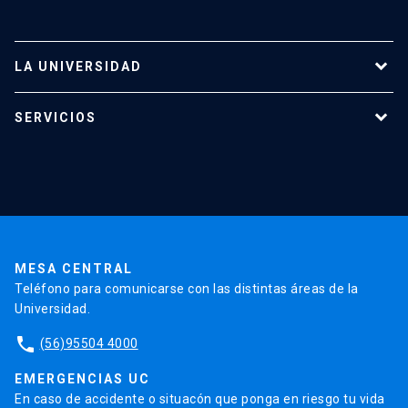
LA UNIVERSIDAD
Programas de estudio
SERVICIOS
Investigación
Red Salud UC
Extensión
Validación de Certificados
La Universidad
Pago de Matrículas
Código de Honor
Pago de Créditos
UC Transparente
Trabaja en la UC
Admisión
MESA CENTRAL
Teléfono para comunicarse con las distintas áreas de la
Universidad.
phone
(56)95504 4000
EMERGENCIAS UC
En caso de accidente o situacón que ponga en riesgo tu vida