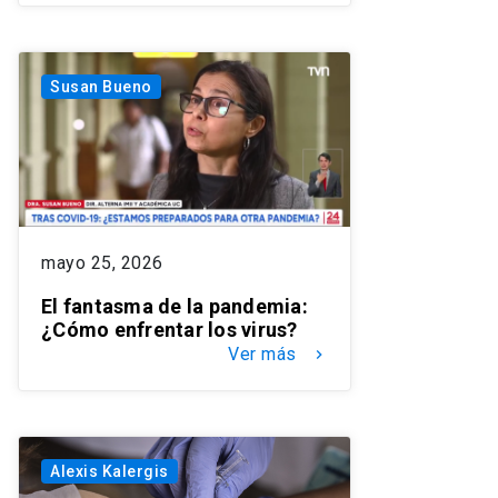
Susan Bueno
mayo 25, 2026
El fantasma de la pandemia:
¿Cómo enfrentar los virus?
Ver más
keyboard_arrow_right
Alexis Kalergis