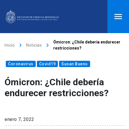
ACCESOS DIRECTOS
Ómicron: ¿Chile debería endurecer
keyboard_arrow_right
keyboard_arrow_right
Inicio
Noticias
restricciones?
Biblioteca
launch
Donaciones
launch
Coronavirus
Mi portal UC
launch
Covid19
Correo
Susan Bueno
launch
search
Ómicron: ¿Chile debería
endurecer restricciones?
Inicio
keyboard_arrow_down
Quiénes somos
enero 7, 2022
keyboard_arrow_down
Direcciones
Investigación