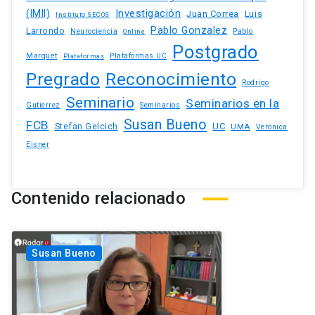
(IMII)
Investigación
Juan Correa
Luis
Instituto SECOS
Pablo Gonzalez
Larrondo
Neurociencia
Pablo
Online
Postgrado
Marquet
Plataformas UC
Plataformas
Pregrado
Reconocimiento
Rodrigo
Seminario
Seminarios en la
Gutierrez
Seminarios
Susan Bueno
FCB
Stefan Gelcich
UC
UMA
Veronica
Eisner
Contenido relacionado
Susan Bueno