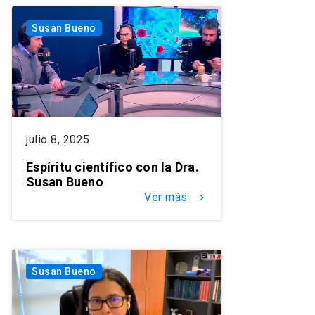
Susan Bueno
julio 8, 2025
Espíritu científico con la Dra.
Susan Bueno
Ver más
keyboard_arrow_right
Susan Bueno