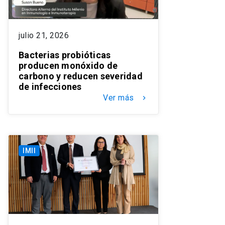
julio 21, 2026
Bacterias probióticas
producen monóxido de
carbono y reducen severidad
de infecciones
Ver más
keyboard_arrow_right
IMII