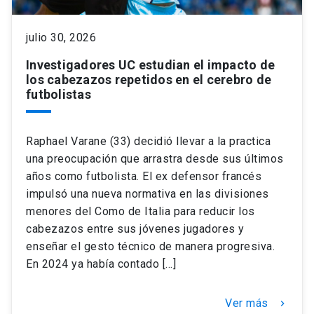
keyboard_arrow_down
Académicos
Dirección Investigación
Estudiantes
julio 30, 2026
Investigadores UC estudian el impacto de
Consejo de Facultad
Grupos de Investigación
Pregrado
Publicaciones
los cabezazos repetidos en el cerebro de
futbolistas
Secretaría Académica
Institutos y Centros
Postgrado
Contacto
Raphael Varane (33) decidió llevar a la practica
Documentos FCB
FCB en el Territorio
Centro de Estudiantes
una preocupación que arrastra desde sus últimos
años como futbolista. El ex defensor francés
impulsó una nueva normativa en las divisiones
Redes Internacionales
menores del Como de Italia para reducir los
cabezazos entre sus jóvenes jugadores y
enseñar el gesto técnico de manera progresiva.
En 2024 ya había contado […]
Ver más
keyboard_arrow_right