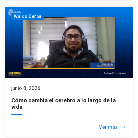
Waldo Cerpa
junio 8, 2026
Cómo cambia el cerebro a lo largo de la
vida
Ver más
keyboard_arrow_right