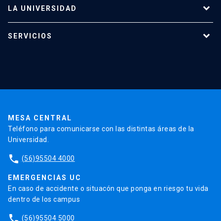
LA UNIVERSIDAD
Programas de estudio
SERVICIOS
Investigación
Red Salud UC
Extensión
Validación de Certificados
La Universidad
Pago de Matrículas
Código de Honor
Pago de Créditos
UC Transparente
Trabaja en la UC
Admisión
MESA CENTRAL
Teléfono para comunicarse con las distintas áreas de la
Universidad.
phone
(56)95504 4000
EMERGENCIAS UC
En caso de accidente o situacón que ponga en riesgo tu vida
dentro de los campus
phone
(56)95504 5000