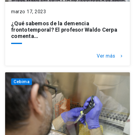
marzo 17, 2023
¿Qué sabemos de la demencia
frontotemporal? El profesor Waldo Cerpa
comenta…
Ver más
keyboard_arrow_right
Cebima