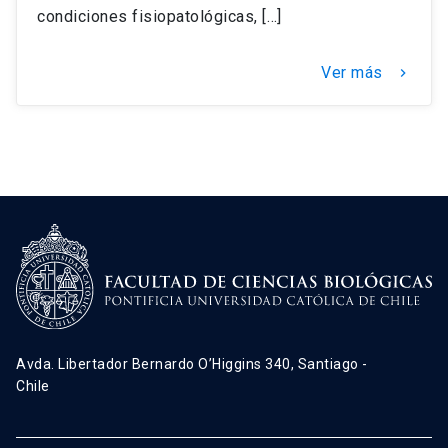
condiciones fisiopatológicas, […]
Ver más
keyboard_arrow_right
Avda. Libertador Bernardo O’Higgins 340, Santiago -
Chile