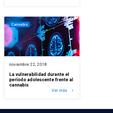
Cannabis
noviembre 22, 2018
La vulnerabilidad durante el
período adolescente frente al
cannabis
Ver más
keyboard_arrow_right