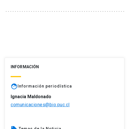
INFORMACIÓN
face
Información periodística
Ignacia Maldonado
comunicaciones@bio.puc.cl
Temas de la Noticia