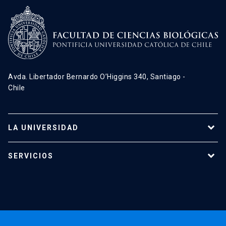
Avda. Libertador Bernardo O’Higgins 340, Santiago -
Chile
LA UNIVERSIDAD
Programas de estudio
SERVICIOS
Investigación
Red Salud UC
Extensión
Validación de Certificados
La Universidad
Pago de Matrículas
Código de Honor
Pago de Créditos
UC Transparente