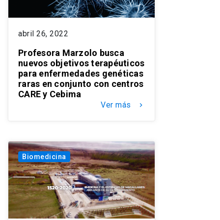
abril 26, 2022
Profesora Marzolo busca
nuevos objetivos terapéuticos
para enfermedades genéticas
raras en conjunto con centros
CARE y Cebima
Ver más
keyboard_arrow_right
Biomedicina