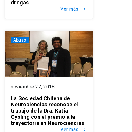
drogas
Ver más
keyboard_arrow_right
Abuso
noviembre 27, 2018
La Sociedad Chilena de
Neurociencias reconoce el
trabajo de la Dra. Katia
Gysling con el premio a la
trayectoria en Neurociencias
Ver más
keyboard_arrow_right