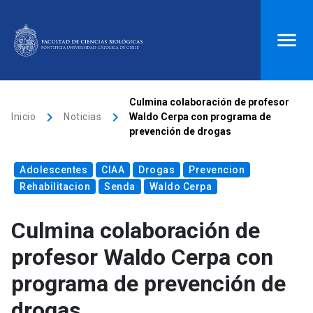
ACCESOS DIRECTOS
Culmina colaboración de profesor
keyboard_arrow_right
keyboard_arrow_right
Inicio
Noticias
Waldo Cerpa con programa de
Biblioteca
launch
Donaciones
launch
prevención de drogas
Mi portal UC
launch
Correo
launch
Adolescentes
CIAA
Drogas
Prevencion
search
Rehabilitacion
Senda
Waldo Cerpa
Culmina colaboración de
Inicio
profesor Waldo Cerpa con
keyboard_arrow_down
Quiénes somos
programa de prevención de
drogas
keyboard_arrow_down
Direcciones
Investigación