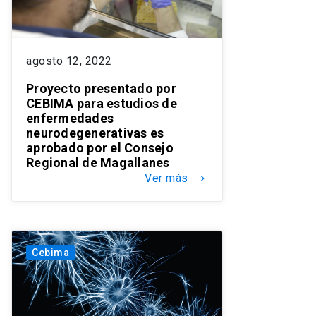
agosto 12, 2022
Proyecto presentado por
CEBIMA para estudios de
enfermedades
neurodegenerativas es
aprobado por el Consejo
Regional de Magallanes
Ver más
keyboard_arrow_right
Cebima