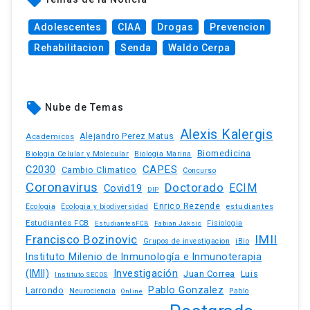
local_offer
Adolescentes
CIAA
Drogas
Prevencion
Rehabilitacion
Senda
Waldo Cerpa
local_offer
Nube de Temas
Alexis Kalergis
Academicos
Alejandro Perez Matus
Biomedicina
Biologia Celular y Molecular
Biologia Marina
C2030
CAPES
Cambio Climatico
Concurso
Coronavirus
Doctorado
ECIM
Covid19
DIP
Enrico Rezende
estudiantes
Ecologia
Ecologia y biodiversidad
Estudiantes FCB
EstudiantesFCB
Fabian Jaksic
Fisiologia
Francisco Bozinovic
IMII
iBio
Grupos de investigacion
Instituto Milenio de Inmunología e Inmunoterapia
(IMII)
Investigación
Juan Correa
Luis
Instituto SECOS
Pablo Gonzalez
Larrondo
Neurociencia
Pablo
Online