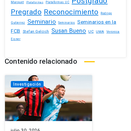
Postgrado
Marquet
Plataformas UC
Plataformas
Pregrado
Reconocimiento
Rodrigo
Seminario
Seminarios en la
Gutierrez
Seminarios
Susan Bueno
FCB
Stefan Gelcich
UC
UMA
Veronica
Eisner
Contenido relacionado
Investigación
julio 30, 2026