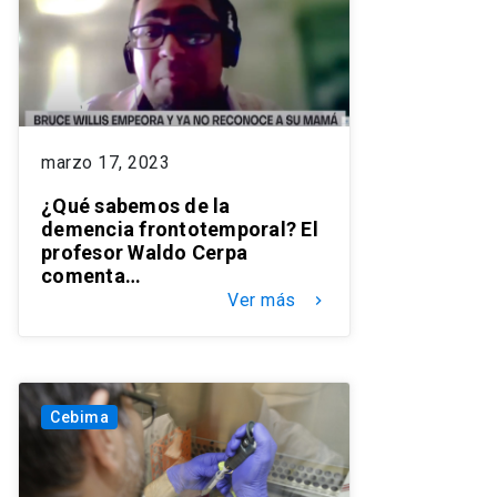
marzo 17, 2023
¿Qué sabemos de la
demencia frontotemporal? El
profesor Waldo Cerpa
comenta…
Ver más
keyboard_arrow_right
Cebima