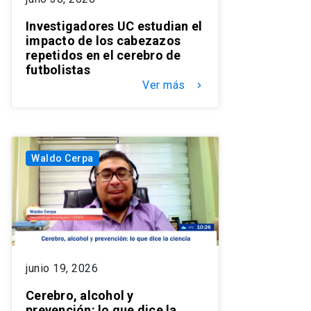
Investigadores UC estudian el
impacto de los cabezazos
repetidos en el cerebro de
futbolistas
Ver más
keyboard_arrow_right
Waldo Cerpa
junio 19, 2026
Cerebro, alcohol y
prevención: lo que dice la