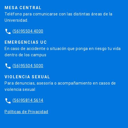
Trabaja en la UC
Admisión
MESA CENTRAL
Teléfono para comunicarse con las distintas áreas de la
Universidad.
phone
(56)95504 4000
EMERGENCIAS UC
En caso de accidente o situacón que ponga en riesgo tu vida
dentro de los campus
phone
(56)95504 5000
VIOLENCIA SEXUAL
Para denuncias, asesoría o acompañamiento en casos de
violencia sexual
phone
(56)95814 5614
Políticas de Privacidad