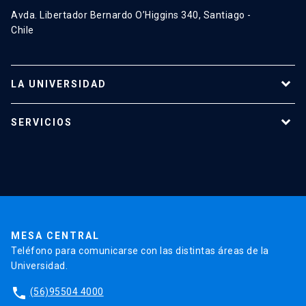
Avda. Libertador Bernardo O’Higgins 340, Santiago -
Chile
LA UNIVERSIDAD
Programas de estudio
SERVICIOS
Investigación
Red Salud UC
Extensión
Validación de Certificados
La Universidad
Pago de Matrículas
Código de Honor
Pago de Créditos
UC Transparente
Trabaja en la UC
Admisión
MESA CENTRAL
Teléfono para comunicarse con las distintas áreas de la
Universidad.
phone
(56)95504 4000