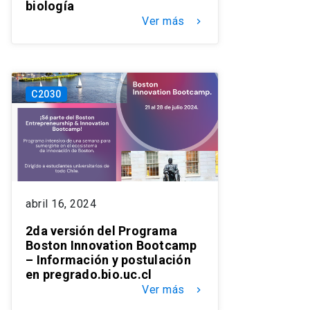
biología
Ver más
keyboard_arrow_right
C2030
abril 16, 2024
2da versión del Programa
Boston Innovation Bootcamp
– Información y postulación
en pregrado.bio.uc.cl
Ver más
keyboard_arrow_right