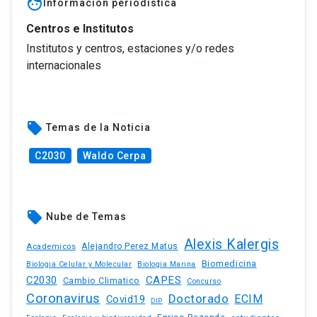
face
Información periodística
Centros e Institutos
Institutos y centros, estaciones y/o redes
internacionales
local_offer
Temas de la Noticia
C2030
Waldo Cerpa
local_offer
Nube de Temas
Alexis Kalergis
Academicos
Alejandro Perez Matus
Biomedicina
Biologia Celular y Molecular
Biologia Marina
C2030
CAPES
Cambio Climatico
Concurso
Coronavirus
Doctorado
ECIM
Covid19
DIP