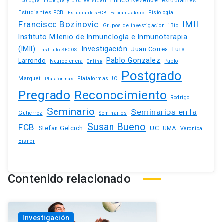
Enrico Rezende
estudiantes
Ecologia
Ecologia y biodiversidad
Estudiantes FCB
EstudiantesFCB
Fabian Jaksic
Fisiologia
Francisco Bozinovic
IMII
iBio
Grupos de investigacion
Instituto Milenio de Inmunología e Inmunoterapia
(IMII)
Investigación
Juan Correa
Luis
Instituto SECOS
Pablo Gonzalez
Larrondo
Neurociencia
Pablo
Online
Postgrado
Marquet
Plataformas UC
Plataformas
Pregrado
Reconocimiento
Rodrigo
Seminario
Seminarios en la
Gutierrez
Seminarios
Susan Bueno
FCB
Stefan Gelcich
UC
UMA
Veronica
Eisner
Contenido relacionado
Investigación