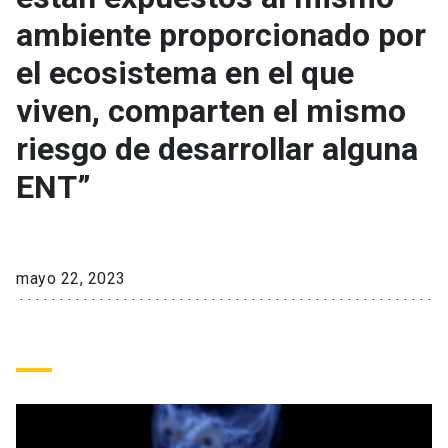
ambiente proporcionado por
keyboard_arrow_down
Académicos
Dirección Investigación
Estudiantes
el ecosistema en el que
viven, comparten el mismo
Consejo de Facultad
Grupos de Investigación
Pregrado
Publicaciones
riesgo de desarrollar alguna
Secretaría Académica
Institutos y Centros
Postgrado
Contacto
ENT”
Documentos FCB
FCB en el Territorio
Centro de Estudiantes
mayo 22, 2023
Redes Internacionales