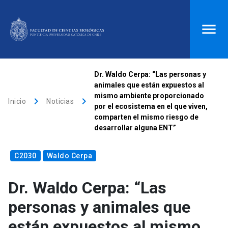
ACCESOS DIRECTOS
Dr. Waldo Cerpa: “Las personas y
animales que están expuestos al
Biblioteca
launch
Donaciones
launch
mismo ambiente proporcionado
keyboard_arrow_right
keyboard_arrow_right
Inicio
Noticias
por el ecosistema en el que viven,
Mi portal UC
launch
Correo
launch
comparten el mismo riesgo de
search
desarrollar alguna ENT”
C2030
Waldo Cerpa
Inicio
Dr. Waldo Cerpa: “Las
keyboard_arrow_down
Quiénes somos
personas y animales que
están expuestos al mismo
keyboard_arrow_down
Direcciones
Investigación