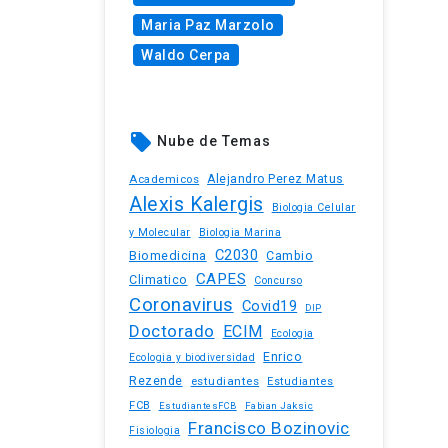
Maria Paz Marzolo
Waldo Cerpa
local_offer
Nube de Temas
Academicos
Alejandro Perez Matus
Alexis Kalergis
Biologia Celular
y Molecular
Biologia Marina
C2030
Biomedicina
Cambio
CAPES
Climatico
Concurso
Coronavirus
Covid19
DIP
Doctorado
ECIM
Ecologia
Enrico
Ecologia y biodiversidad
Rezende
estudiantes
Estudiantes
FCB
EstudiantesFCB
Fabian Jaksic
Francisco Bozinovic
Fisiologia