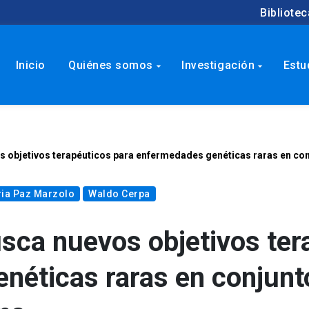
Bibliotec
Inicio
Quiénes somos
Investigación
Estu
arrow_drop_down
arrow_drop_down
 objetivos terapéuticos para enfermedades genéticas raras en co
ia Paz Marzolo
Waldo Cerpa
sca nuevos objetivos ter
néticas raras en conjunt