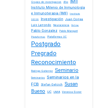
IMII
iBio
Grupos de investigacion
Instituto Milenio de Inmunología
e Inmunoterapia (IMII)
Instituto
Investigación
Juan Correa
SECOS
Luis Larrondo
Neurociencia
Online
Pablo Gonzalez
Pablo Marquet
Plataformas UC
Plataformas
Postgrado
Pregrado
Reconocimiento
Seminario
Rodrigo Gutierrez
Seminarios en la
Seminarios
Susan
FCB
Stefan Gelcich
Bueno
UC
UMA
Veronica Eisner