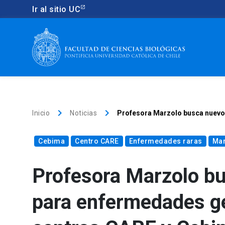
Ir al sitio UC
keyboard_arrow_right
keyboard_arrow_right
Inicio
Noticias
Profesora Marzolo busca nuevos
Cebima
Centro CARE
Enfermedades raras
Mar
Profesora Marzolo bu
para enfermedades ge