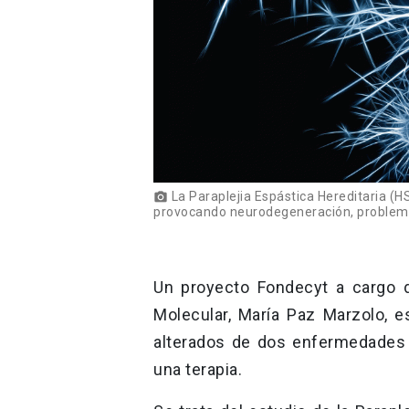
La Paraplejia Espástica Hereditaria (HS
photo_camera
provocando neurodegeneración, problema
Un proyecto Fondecyt a cargo d
Molecular, María Paz Marzolo,
alterados de dos enfermedades g
una terapia.