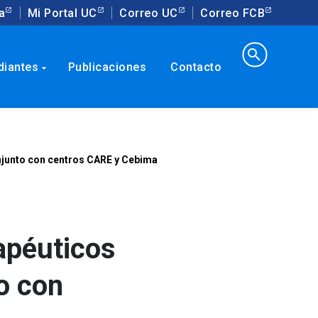
a
Mi Portal UC
Correo UC
Correo FCB
search
diantes
Publicaciones
Contacto
arrow_drop_down
njunto con centros CARE y Cebima
apéuticos
o con