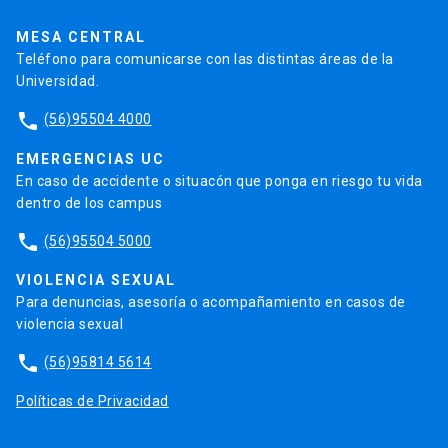
Trabaja en la UC
Admisión
MESA CENTRAL
Teléfono para comunicarse con las distintas áreas de la
Universidad.
phone
(56)95504 4000
EMERGENCIAS UC
En caso de accidente o situacón que ponga en riesgo tu vida
dentro de los campus
phone
(56)95504 5000
VIOLENCIA SEXUAL
Para denuncias, asesoría o acompañamiento en casos de
violencia sexual
phone
(56)95814 5614
Políticas de Privacidad