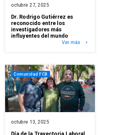
octubre 27, 2025
Dr. Rodrigo Gutiérrez es
reconocido entre los
investigadores más
influyentes del mundo
Ver más
keyboard_arrow_right
Comunidad FCB
octubre 13, 2025
Día de la Trayectoria Laboral