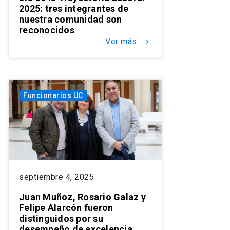
2025: tres integrantes de
nuestra comunidad son
reconocidos
Ver más
keyboard_arrow_right
Funcionarios UC
septiembre 4, 2025
Juan Muñoz, Rosario Galaz y
Felipe Alarcón fueron
distinguidos por su
desempeño de excelencia