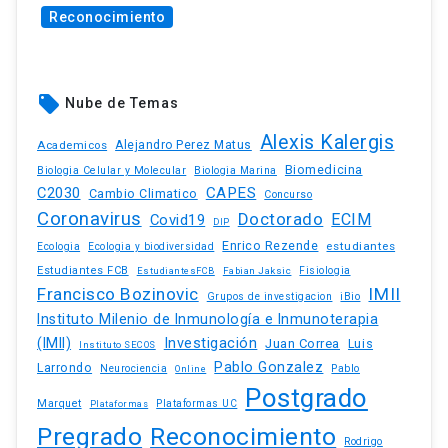
Reconocimiento
local_offer
Nube de Temas
Alexis Kalergis
Academicos
Alejandro Perez Matus
Biomedicina
Biologia Celular y Molecular
Biologia Marina
C2030
CAPES
Cambio Climatico
Concurso
Coronavirus
Doctorado
ECIM
Covid19
DIP
Enrico Rezende
estudiantes
Ecologia
Ecologia y biodiversidad
Estudiantes FCB
EstudiantesFCB
Fabian Jaksic
Fisiologia
Francisco Bozinovic
IMII
iBio
Grupos de investigacion
Instituto Milenio de Inmunología e Inmunoterapia
(IMII)
Investigación
Juan Correa
Luis
Instituto SECOS
Pablo Gonzalez
Larrondo
Neurociencia
Pablo
Online
Postgrado
Marquet
Plataformas UC
Plataformas
Pregrado
Reconocimiento
Rodrigo