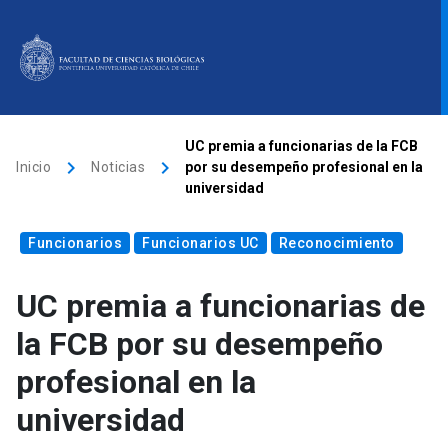
ACCESOS DIRECTOS
UC premia a funcionarias de la FCB
keyboard_arrow_right
keyboard_arrow_right
Inicio
Noticias
por su desempeño profesional en la
Biblioteca
launch
Donaciones
launch
Mi portal UC
launch
universidad
Correo
launch
Funcionarios
Funcionarios UC
Reconocimiento
search
UC premia a funcionarias de
Inicio
la FCB por su desempeño
profesional en la
Quiénes somos
universidad
Direcciones
Investigación