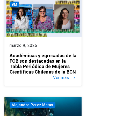
8M
marzo 9, 2026
Académicas y egresadas de la
FCB son destacadas en la
Tabla Periódica de Mujeres
Científicas Chilenas de la BCN
Ver más
keyboard_arrow_right
Alejandro Perez Matus