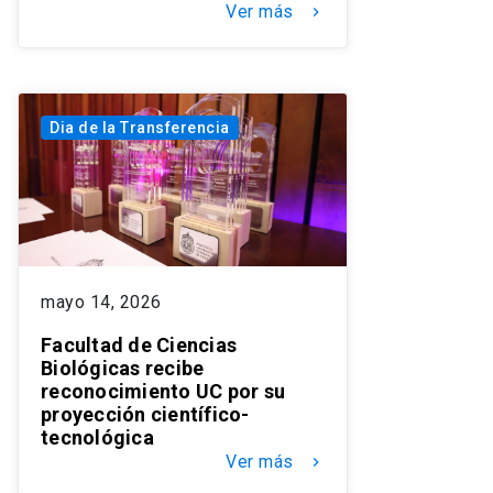
Ver más
keyboard_arrow_right
Dia de la Transferencia
mayo 14, 2026
Facultad de Ciencias
Biológicas recibe
reconocimiento UC por su
proyección científico-
tecnológica
Ver más
keyboard_arrow_right