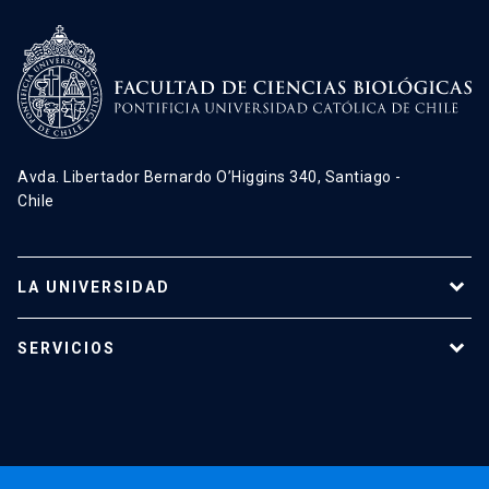
Avda. Libertador Bernardo O’Higgins 340, Santiago -
Chile
LA UNIVERSIDAD
Programas de estudio
SERVICIOS
Investigación
Red Salud UC
Extensión
Validación de Certificados
La Universidad
Pago de Matrículas
Código de Honor
Pago de Créditos
UC Transparente