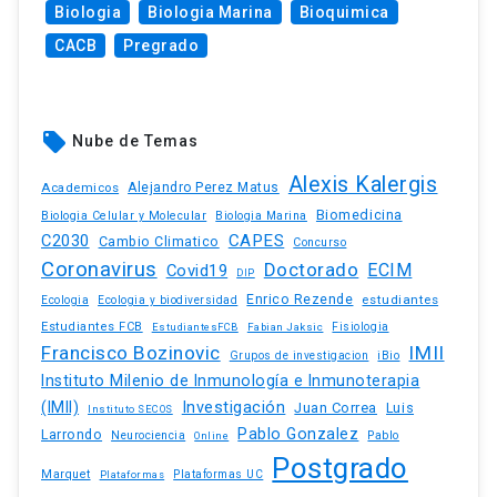
Biologia
Biologia Marina
Bioquimica
CACB
Pregrado
local_offer
Nube de Temas
Alexis Kalergis
Academicos
Alejandro Perez Matus
Biomedicina
Biologia Celular y Molecular
Biologia Marina
C2030
CAPES
Cambio Climatico
Concurso
Coronavirus
Doctorado
ECIM
Covid19
DIP
Enrico Rezende
estudiantes
Ecologia
Ecologia y biodiversidad
Estudiantes FCB
EstudiantesFCB
Fabian Jaksic
Fisiologia
Francisco Bozinovic
IMII
iBio
Grupos de investigacion
Instituto Milenio de Inmunología e Inmunoterapia
(IMII)
Investigación
Juan Correa
Luis
Instituto SECOS
Pablo Gonzalez
Larrondo
Neurociencia
Pablo
Online
Postgrado
Marquet
Plataformas UC
Plataformas