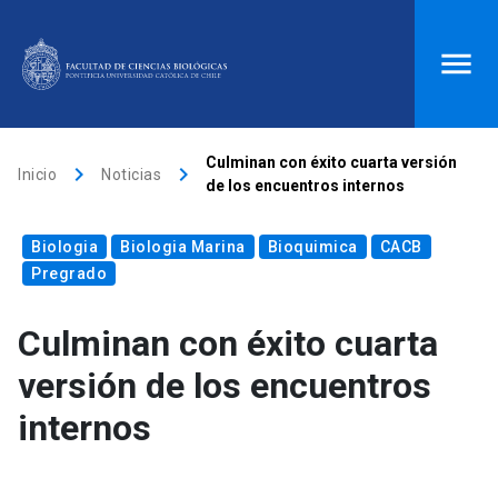
ACCESOS DIRECTOS
Culminan con éxito cuarta versión
keyboard_arrow_right
keyboard_arrow_right
Inicio
Noticias
de los encuentros internos
Biblioteca
launch
Donaciones
launch
Biologia
Mi portal UC
Biologia Marina
launch
Correo
launch
Bioquimica
CACB
Pregrado
search
Culminan con éxito cuarta
Inicio
versión de los encuentros
internos
keyboard_arrow_down
Quiénes somos
keyboard_arrow_down
Direcciones
Investigación