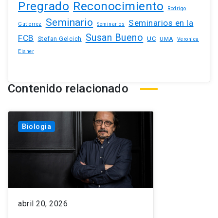
Pregrado
Reconocimiento
Rodrigo
Seminario
Seminarios en la
Gutierrez
Seminarios
Susan Bueno
FCB
Stefan Gelcich
UC
UMA
Veronica
Eisner
Contenido relacionado
Biologia
abril 20, 2026