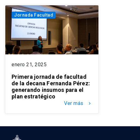
Jornada Facultad
enero 21, 2025
Primera jornada de facultad
de la decana Fernanda Pérez:
generando insumos para el
plan estratégico
Ver más
keyboard_arrow_right