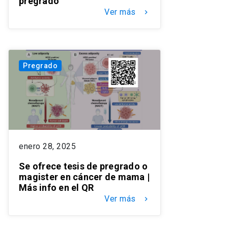
pregrado
Ver más
keyboard_arrow_right
Pregrado
enero 28, 2025
Se ofrece tesis de pregrado o
magister en cáncer de mama |
Más info en el QR
Ver más
keyboard_arrow_right