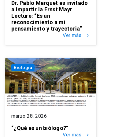
Dr. Pablo Marquet es invitado
a impartir la Ernst Mayr
Lecture: “Es un
reconocimiento a mi
pensamiento y trayectoria”
Ver más
keyboard_arrow_right
Biologia
marzo 28, 2026
“¿Qué es un biólogo?”
Ver más
keyboard_arrow_right