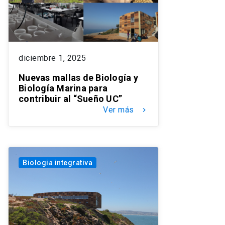
diciembre 1, 2025
Nuevas mallas de Biología y
Biología Marina para
contribuir al “Sueño UC”
Ver más
keyboard_arrow_right
Biologia integrativa