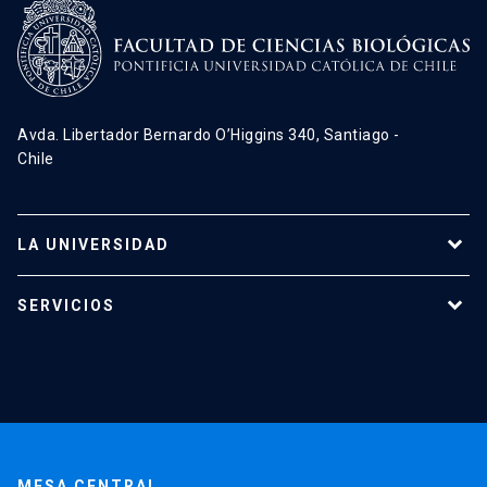
Avda. Libertador Bernardo O’Higgins 340, Santiago -
Chile
LA UNIVERSIDAD
Programas de estudio
SERVICIOS
Investigación
Red Salud UC
Extensión
Validación de Certificados
La Universidad
Pago de Matrículas
Código de Honor
Pago de Créditos
UC Transparente
Trabaja en la UC
Admisión
MESA CENTRAL