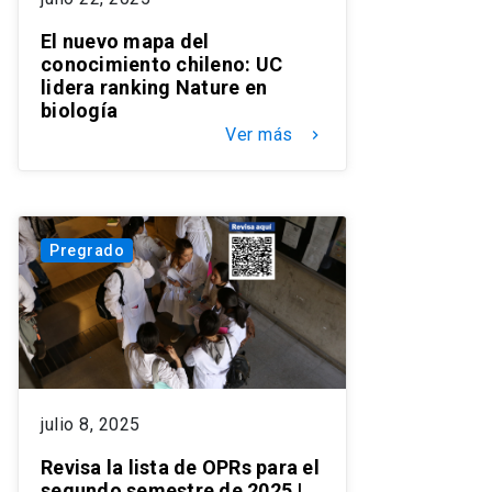
El nuevo mapa del
conocimiento chileno: UC
lidera ranking Nature en
biología
Ver más
keyboard_arrow_right
Pregrado
julio 8, 2025
Revisa la lista de OPRs para el
segundo semestre de 2025 |