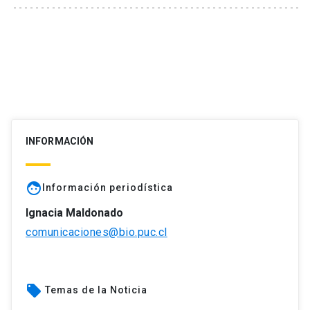
INFORMACIÓN
face
Información periodística
Ignacia Maldonado
comunicaciones@bio.puc.cl
local_offer
Temas de la Noticia