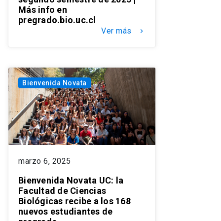
Más info en
pregrado.bio.uc.cl
Ver más
keyboard_arrow_right
Bienvenida Novata
marzo 6, 2025
Bienvenida Novata UC: la
Facultad de Ciencias
Biológicas recibe a los 168
nuevos estudiantes de