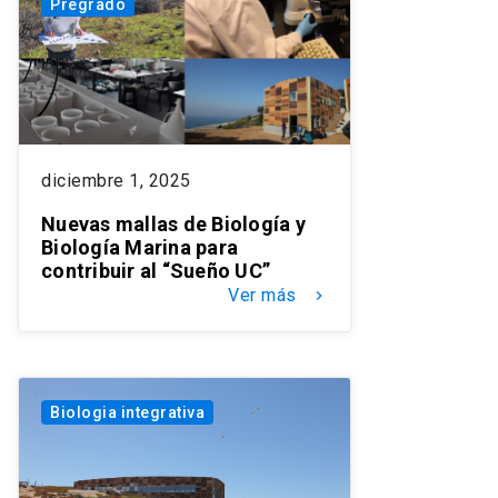
Pregrado
diciembre 1, 2025
Nuevas mallas de Biología y
Biología Marina para
contribuir al “Sueño UC”
Ver más
keyboard_arrow_right
Biologia integrativa