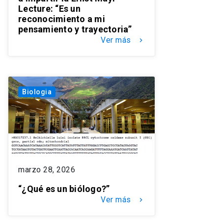
Lecture: “Es un
reconocimiento a mi
pensamiento y trayectoria”
Ver más
keyboard_arrow_right
Biologia
marzo 28, 2026
“¿Qué es un biólogo?”
Ver más
keyboard_arrow_right