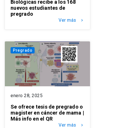
Biológicas recibe a los 168
nuevos estudiantes de
pregrado
Ver más
keyboard_arrow_right
Pregrado
enero 28, 2025
Se ofrece tesis de pregrado o
magister en cáncer de mama |
Más info en el QR
Ver más
keyboard_arrow_right