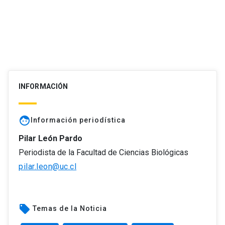
INFORMACIÓN
face
Información periodística
Pilar León Pardo
Periodista de la Facultad de Ciencias Biológicas
pilar.leon@uc.cl
local_offer
Temas de la Noticia