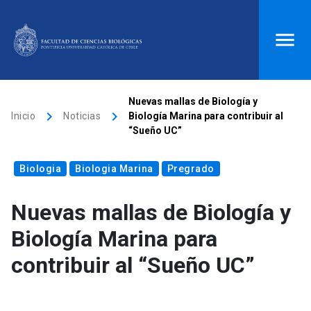
ACCESOS DIRECTOS
Nuevas mallas de Biología y
keyboard_arrow_right
keyboard_arrow_right
Inicio
Noticias
Biología Marina para contribuir al
Biblioteca
launch
Donaciones
launch
“Sueño UC”
Mi portal UC
launch
Correo
launch
Biologia
Biologia Marina
Pregrado
search
Nuevas mallas de Biología y
Inicio
Biología Marina para
contribuir al “Sueño UC”
keyboard_arrow_down
Quiénes somos
keyboard_arrow_down
Direcciones
Investigación