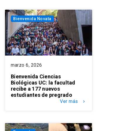
Bienvenida Novata
marzo 6, 2026
Bienvenida Ciencias
Biológicas UC: la facultad
recibe a 177 nuevos
estudiantes de pregrado
Ver más
keyboard_arrow_right