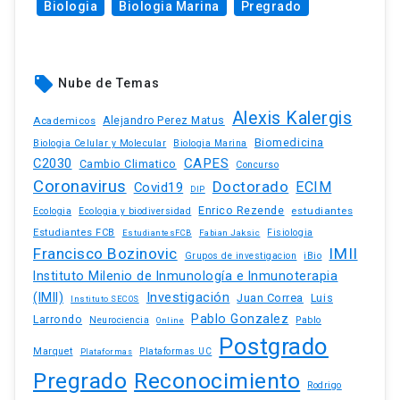
Biologia
Biologia Marina
Pregrado
local_offer
Nube de Temas
Alexis Kalergis
Academicos
Alejandro Perez Matus
Biomedicina
Biologia Celular y Molecular
Biologia Marina
C2030
CAPES
Cambio Climatico
Concurso
Coronavirus
Doctorado
ECIM
Covid19
DIP
Enrico Rezende
estudiantes
Ecologia
Ecologia y biodiversidad
Estudiantes FCB
EstudiantesFCB
Fabian Jaksic
Fisiologia
Francisco Bozinovic
IMII
iBio
Grupos de investigacion
Instituto Milenio de Inmunología e Inmunoterapia
(IMII)
Investigación
Juan Correa
Luis
Instituto SECOS
Pablo Gonzalez
Larrondo
Neurociencia
Pablo
Online
Postgrado
Marquet
Plataformas UC
Plataformas
Pregrado
Reconocimiento
Rodrigo