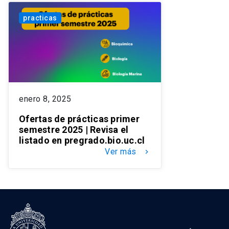
practicas
enero 8, 2025
Ofertas de prácticas primer
semestre 2025 | Revisa el
listado en pregrado.bio.uc.cl
Ver más
keyboard_arrow_right