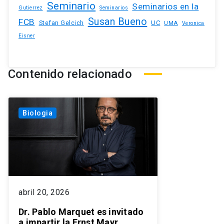
Seminario
Seminarios en la
Gutierrez
Seminarios
Susan Bueno
FCB
Stefan Gelcich
UC
UMA
Veronica
Eisner
Contenido relacionado
Biologia
abril 20, 2026
Dr. Pablo Marquet es invitado
a impartir la Ernst Mayr