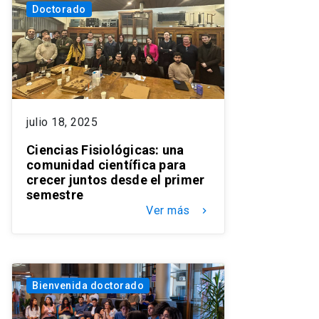
Doctorado
julio 18, 2025
Ciencias Fisiológicas: una
comunidad científica para
crecer juntos desde el primer
semestre
Ver más
keyboard_arrow_right
Bienvenida doctorado