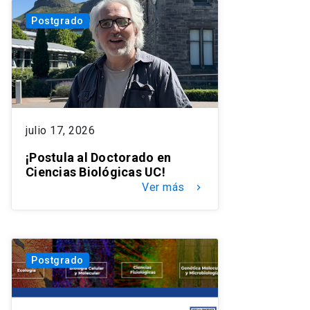
Postgrado
julio 17, 2026
¡Postula al Doctorado en
Ciencias Biológicas UC!
Ver más
keyboard_arrow_right
Postgrado