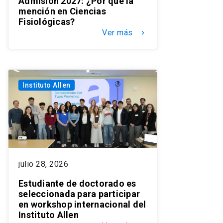
Admisión 2027: ¿Por qué la
mención en Ciencias
Fisiológicas?
Ver más
keyboard_arrow_right
Instituto Allen
julio 28, 2026
Estudiante de doctorado es
seleccionada para participar
en workshop internacional del
Instituto Allen