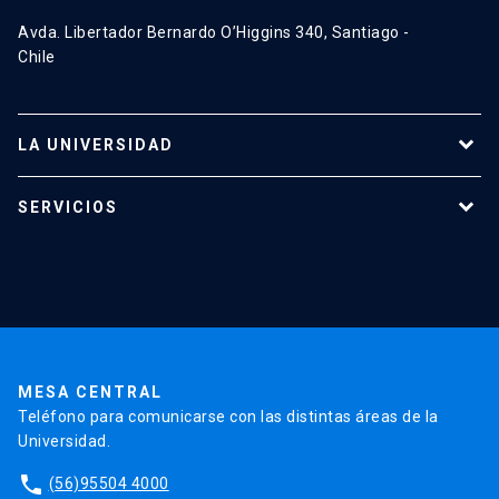
Avda. Libertador Bernardo O’Higgins 340, Santiago -
Chile
LA UNIVERSIDAD
Programas de estudio
SERVICIOS
Investigación
Red Salud UC
Extensión
Validación de Certificados
La Universidad
Pago de Matrículas
Código de Honor
Pago de Créditos
UC Transparente
Trabaja en la UC
Admisión
MESA CENTRAL
Teléfono para comunicarse con las distintas áreas de la
Universidad.
phone
(56)95504 4000