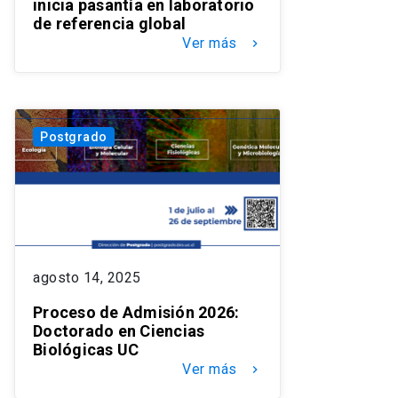
inicia pasantía en laboratorio
de referencia global
Ver más
keyboard_arrow_right
Postgrado
agosto 14, 2025
Proceso de Admisión 2026:
Doctorado en Ciencias
Biológicas UC
Ver más
keyboard_arrow_right