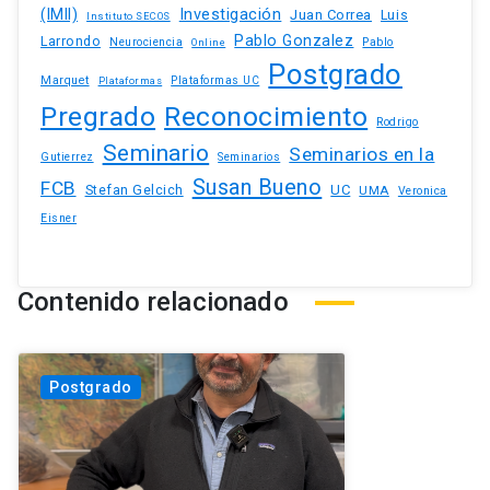
(IMII)
Investigación
Juan Correa
Luis
Instituto SECOS
Pablo Gonzalez
Larrondo
Neurociencia
Pablo
Online
Postgrado
Marquet
Plataformas UC
Plataformas
Pregrado
Reconocimiento
Rodrigo
Seminario
Seminarios en la
Gutierrez
Seminarios
Susan Bueno
FCB
Stefan Gelcich
UC
UMA
Veronica
Eisner
Contenido relacionado
Postgrado