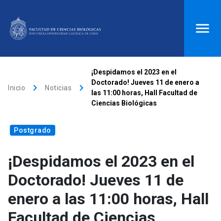
ACCESOS DIRECTOS
¡Despidamos el 2023 en el
Doctorado! Jueves 11 de enero a
keyboard_arrow_right
keyboard_arrow_right
Biblioteca
launch
Donaciones
launch
Inicio
Noticias
las 11:00 horas, Hall Facultad de
Ciencias Biológicas
Mi portal UC
launch
Correo
launch
search
Postgrado
¡Despidamos el 2023 en el
Inicio
Doctorado! Jueves 11 de
keyboard_arrow_down
Quiénes somos
enero a las 11:00 horas, Hall
Facultad de Ciencias
keyboard_arrow_down
Direcciones
Investigación