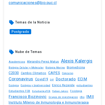
comunicaciones@bio.puc.cl
local_offer
Temas de la Noticia
Postgrado
local_offer
Nube de Temas
Alexis Kalergis
Academicos
Alejandro Perez Matus
Biomedicina
Biologia Celular y Molecular
Biologia Marina
C2030
CAPES
Cambio Climatico
Concurso
Coronavirus
Doctorado
ECIM
Covid19
DIP
Enrico Rezende
estudiantes
Ecologia
Ecologia y biodiversidad
Estudiantes FCB
EstudiantesFCB
Fabian Jaksic
Fisiologia
Francisco Bozinovic
IMII
iBio
Grupos de investigacion
Instituto Milenio de Inmunología e Inmunoterapia