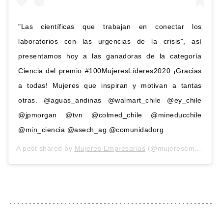
"Las científicas que trabajan en conectar los
laboratorios con las urgencias de la crisis", así
presentamos hoy a las ganadoras de la categoría
Ciencia del premio #100MujeresLíderes2020 ¡Gracias
a todas! Mujeres que inspiran y motivan a tantas
otras. @aguas_andinas @walmart_chile @ey_chile
@jpmorgan @tvn @colmed_chile @mineducchile
@min_ciencia @asech_ag @comunidadorg
A post shared by
Mujeres Empresarias
(@mujeresempresarias_me) on