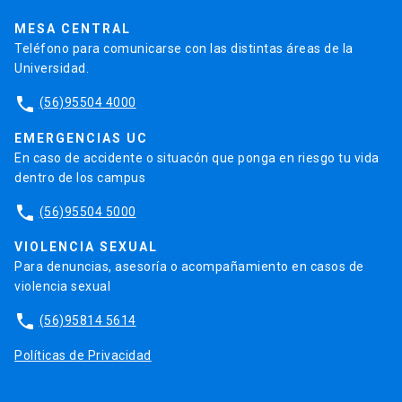
Trabaja en la UC
Admisión
MESA CENTRAL
Teléfono para comunicarse con las distintas áreas de la
Universidad.
phone
(56)95504 4000
EMERGENCIAS UC
En caso de accidente o situacón que ponga en riesgo tu vida
dentro de los campus
phone
(56)95504 5000
VIOLENCIA SEXUAL
Para denuncias, asesoría o acompañamiento en casos de
violencia sexual
phone
(56)95814 5614
Políticas de Privacidad