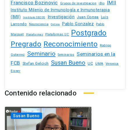
Francisco Bozinovic
IMII
iBio
Grupos de investigacion
Instituto Milenio de Inmunología e Inmunoterapia
(IMII)
Investigación
Juan Correa
Luis
Instituto SECOS
Pablo Gonzalez
Larrondo
Neurociencia
Pablo
Online
Postgrado
Marquet
Plataformas UC
Plataformas
Pregrado
Reconocimiento
Rodrigo
Seminario
Seminarios en la
Gutierrez
Seminarios
Susan Bueno
FCB
Stefan Gelcich
UC
UMA
Veronica
Eisner
Contenido relacionado
Susan Bueno