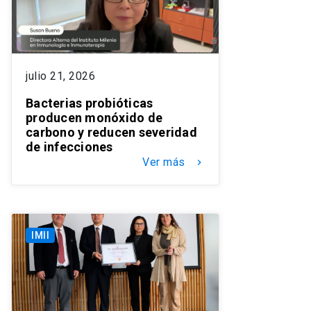
julio 21, 2026
Bacterias probióticas
producen monóxido de
carbono y reducen severidad
de infecciones
Ver más
keyboard_arrow_right
IMII