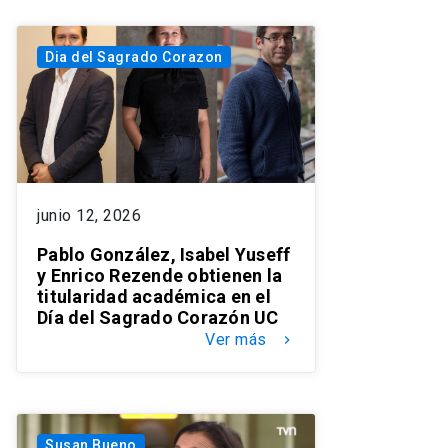
Dia del Sagrado Corazon
junio 12, 2026
Pablo González, Isabel Yuseff
y Enrico Rezende obtienen la
titularidad académica en el
Día del Sagrado Corazón UC
Ver más
keyboard_arrow_right
Susan Bueno