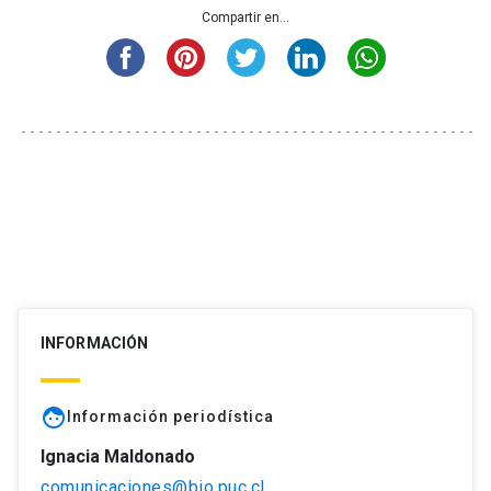
Compartir en...
INFORMACIÓN
face
Información periodística
Ignacia Maldonado
comunicaciones@bio.puc.cl