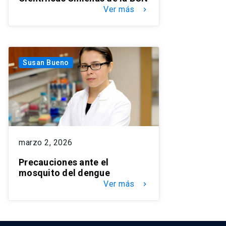
Ver más
keyboard_arrow_right
Susan Bueno
marzo 2, 2026
Precauciones ante el
mosquito del dengue
Ver más
keyboard_arrow_right