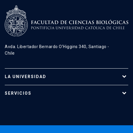
Avda. Libertador Bernardo O’Higgins 340, Santiago -
Chile
LA UNIVERSIDAD
Programas de estudio
SERVICIOS
Investigación
Red Salud UC
Extensión
Validación de Certificados
La Universidad
Pago de Matrículas
Código de Honor
Pago de Créditos
UC Transparente