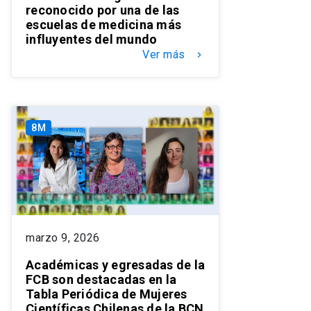
reconocido por una de las
escuelas de medicina más
influyentes del mundo
Ver más
keyboard_arrow_right
8M
marzo 9, 2026
Académicas y egresadas de la
FCB son destacadas en la
Tabla Periódica de Mujeres
Científicas Chilenas de la BCN