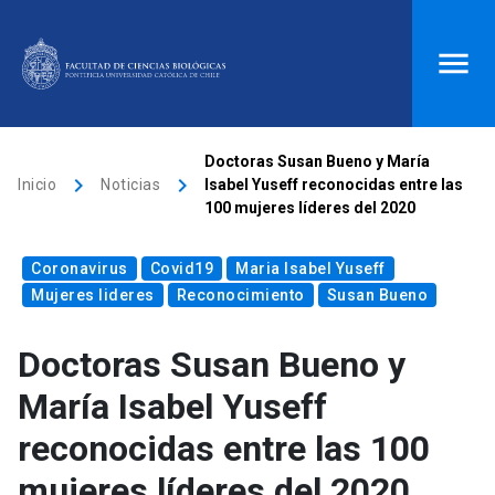
ACCESOS DIRECTOS
Doctoras Susan Bueno y María
keyboard_arrow_right
keyboard_arrow_right
Inicio
Noticias
Isabel Yuseff reconocidas entre las
Biblioteca
launch
Donaciones
launch
100 mujeres líderes del 2020
Mi portal UC
launch
Correo
launch
Coronavirus
Covid19
Maria Isabel Yuseff
search
Mujeres lideres
Reconocimiento
Susan Bueno
Doctoras Susan Bueno y
Inicio
María Isabel Yuseff
keyboard_arrow_down
Quiénes somos
reconocidas entre las 100
mujeres líderes del 2020
keyboard_arrow_down
Direcciones
Investigación