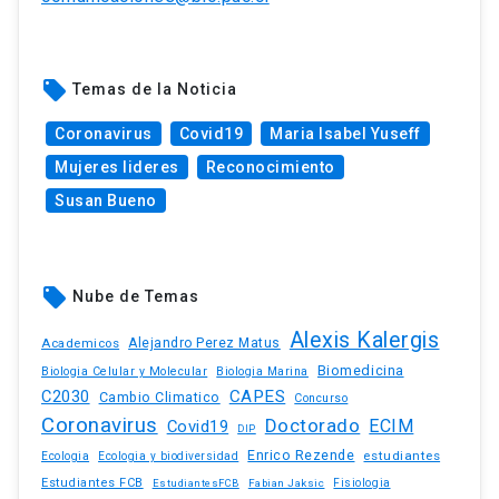
local_offer
Temas de la Noticia
Coronavirus
Covid19
Maria Isabel Yuseff
Mujeres lideres
Reconocimiento
Susan Bueno
local_offer
Nube de Temas
Alexis Kalergis
Academicos
Alejandro Perez Matus
Biomedicina
Biologia Celular y Molecular
Biologia Marina
C2030
CAPES
Cambio Climatico
Concurso
Coronavirus
Doctorado
ECIM
Covid19
DIP
Enrico Rezende
estudiantes
Ecologia
Ecologia y biodiversidad
Estudiantes FCB
EstudiantesFCB
Fabian Jaksic
Fisiologia