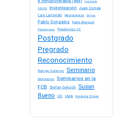
e Inmunoterapia (IMII)
Instituto
Investigación
Juan Correa
SECOS
Luis Larrondo
Neurociencia
Online
Pablo Gonzalez
Pablo Marquet
Plataformas UC
Plataformas
Postgrado
Pregrado
Reconocimiento
Seminario
Rodrigo Gutierrez
Seminarios en la
Seminarios
Susan
FCB
Stefan Gelcich
Bueno
UC
UMA
Veronica Eisner