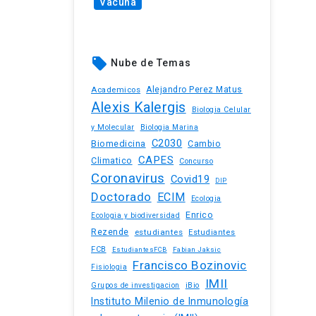
Vacuna
local_offer
Nube de Temas
Academicos
Alejandro Perez Matus
Alexis Kalergis
Biologia Celular
y Molecular
Biologia Marina
C2030
Biomedicina
Cambio
CAPES
Climatico
Concurso
Coronavirus
Covid19
DIP
Doctorado
ECIM
Ecologia
Enrico
Ecologia y biodiversidad
Rezende
estudiantes
Estudiantes
FCB
EstudiantesFCB
Fabian Jaksic
Francisco Bozinovic
Fisiologia
IMII
iBio
Grupos de investigacion
Instituto Milenio de Inmunología