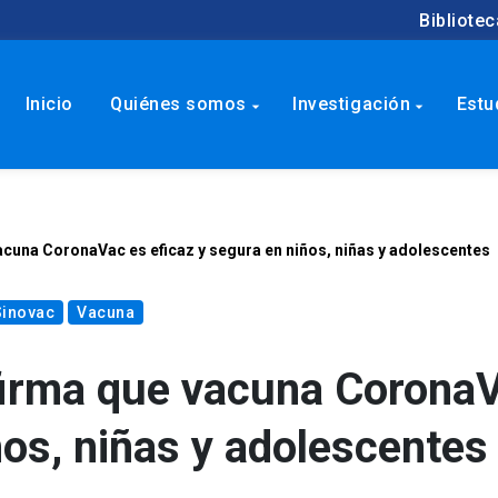
Bibliotec
Inicio
Quiénes somos
Investigación
Estu
arrow_drop_down
arrow_drop_down
acuna CoronaVac es eficaz y segura en niños, niñas y adolescentes
Sinovac
Vacuna
firma que vacuna Corona
ños, niñas y adolescentes