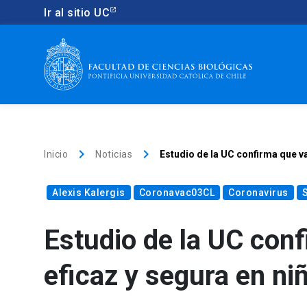
Ir al sitio UC
keyboard_arrow_right
keyboard_arrow_right
Inicio
Noticias
Estudio de la UC confirma que v
Alexis Kalergis
Coronavac03CL
Coronavirus
Estudio de la UC con
eficaz y segura en ni