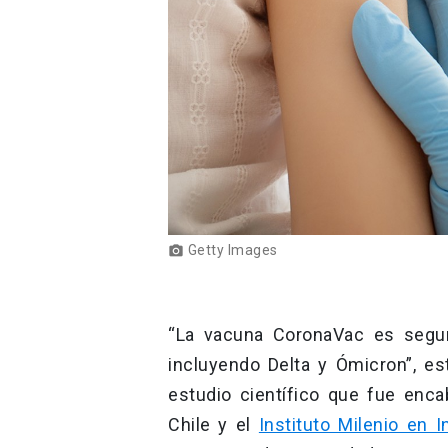
Getty Images
photo_camera
“La vacuna CoronaVac es segura
incluyendo Delta y Ómicron”, es
estudio científico que fue enca
Chile y el
Instituto Milenio en 