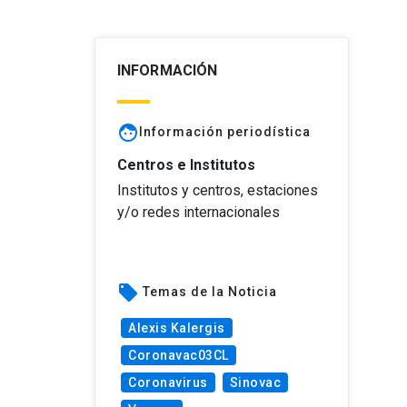
INFORMACIÓN
face
Información periodística
Centros e Institutos
Institutos y centros, estaciones
y/o redes internacionales
local_offer
Temas de la Noticia
Alexis Kalergis
Coronavac03CL
Coronavirus
Sinovac