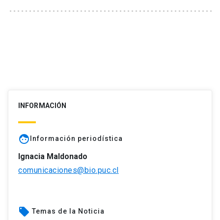
INFORMACIÓN
face
Información periodística
Ignacia Maldonado
comunicaciones@bio.puc.cl
local_offer
Temas de la Noticia