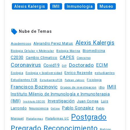
Alexis Kalergis
IMII
Inmunologia
Museo
local_offer
Nube de Temas
Alexis Kalergis
Academicos
Alejandro Perez Matus
Biomedicina
Biologia Celular y Molecular
Biologia Marina
C2030
CAPES
Cambio Climatico
Concurso
Coronavirus
Doctorado
ECIM
Covid19
DIP
Enrico Rezende
estudiantes
Ecologia
Ecologia y biodiversidad
Estudiantes FCB
EstudiantesFCB
Fabian Jaksic
Fisiologia
Francisco Bozinovic
IMII
iBio
Grupos de investigacion
Instituto Milenio de Inmunología e Inmunoterapia
(IMII)
Investigación
Juan Correa
Luis
Instituto SECOS
Pablo Gonzalez
Larrondo
Neurociencia
Pablo
Online
Postgrado
Marquet
Plataformas UC
Plataformas
Pregrado
Reconocimiento
Rodrigo