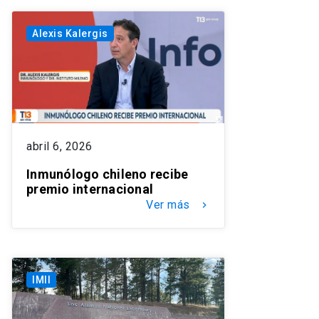
Alexis Kalergis
abril 6, 2026
Inmunólogo chileno recibe
premio internacional
Ver más
keyboard_arrow_right
IMII