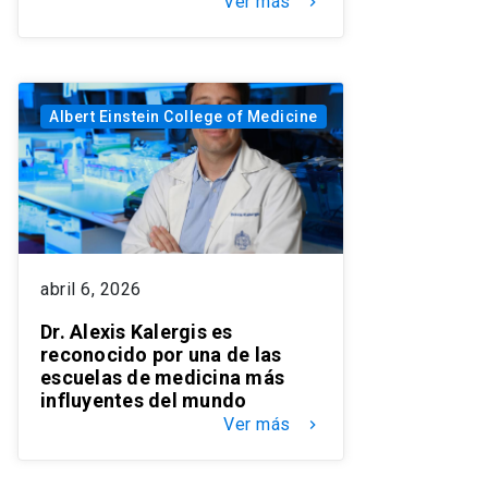
Ver más
keyboard_arrow_right
Albert Einstein College of Medicine
abril 6, 2026
Dr. Alexis Kalergis es
reconocido por una de las
escuelas de medicina más
influyentes del mundo
Ver más
keyboard_arrow_right