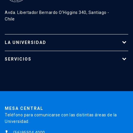
Avda. Libertador Bernardo O’Higgins 340, Santiago -
Chile
LA UNIVERSIDAD
Programas de estudio
SERVICIOS
Investigación
Red Salud UC
Extensión
Validación de Certificados
La Universidad
Pago de Matrículas
Código de Honor
Pago de Créditos
UC Transparente
Trabaja en la UC
Admisión
MESA CENTRAL
Teléfono para comunicarse con las distintas áreas de la
Universidad.
phone
(56)95504 4000