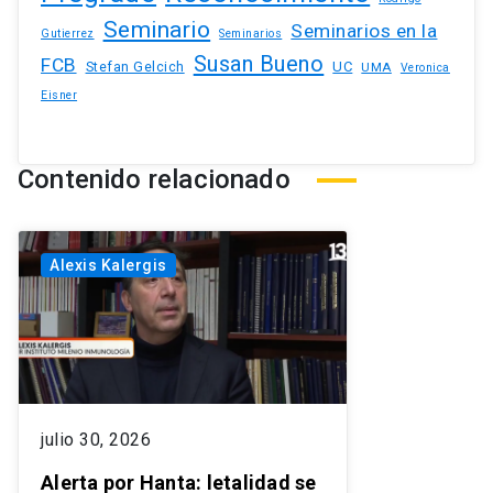
Seminario
Seminarios en la
Gutierrez
Seminarios
Susan Bueno
FCB
Stefan Gelcich
UC
UMA
Veronica
Eisner
Contenido relacionado
Alexis Kalergis
julio 30, 2026
Alerta por Hanta: letalidad se