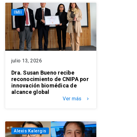
IMII
julio 13, 2026
Dra. Susan Bueno recibe
reconocimiento de CNIPA por
innovación biomédica de
alcance global
Ver más
keyboard_arrow_right
Alexis Kalergis