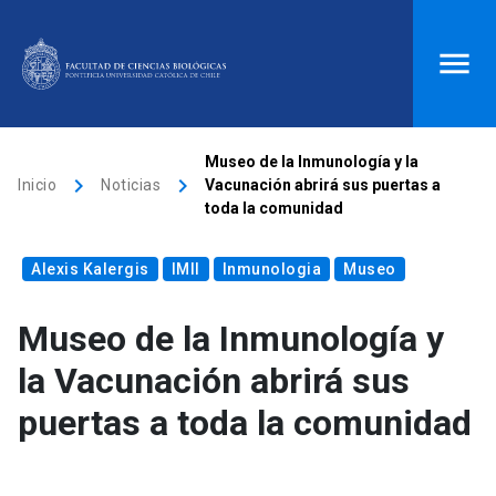
ACCESOS DIRECTOS
Museo de la Inmunología y la
keyboard_arrow_right
keyboard_arrow_right
Inicio
Noticias
Vacunación abrirá sus puertas a
Biblioteca
launch
Donaciones
launch
toda la comunidad
Mi portal UC
launch
Correo
launch
Alexis Kalergis
IMII
Inmunologia
Museo
search
Museo de la Inmunología y
Inicio
la Vacunación abrirá sus
puertas a toda la comunidad
keyboard_arrow_down
Quiénes somos
keyboard_arrow_down
Direcciones
Investigación