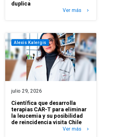
duplica
Ver más
keyboard_arrow_right
Alexis Kalergis
julio 29, 2026
Científica que desarrolla
terapias CAR-T para eliminar
la leucemia y su posibilidad
de reincidencia visita Chile
Ver más
keyboard_arrow_right