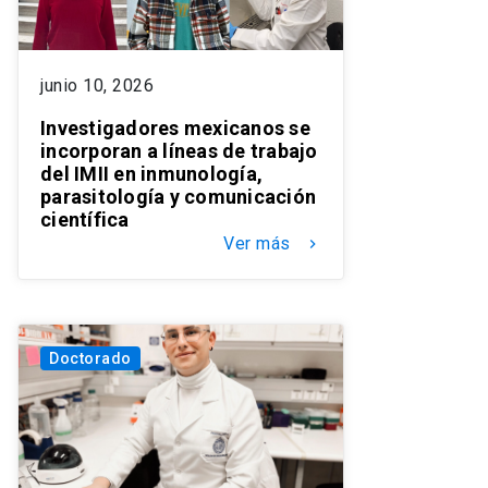
junio 10, 2026
Investigadores mexicanos se
incorporan a líneas de trabajo
del IMII en inmunología,
parasitología y comunicación
científica
Ver más
keyboard_arrow_right
Doctorado