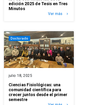
edición 2025 de Tesis en Tres
Minutos
Ver más
keyboard_arrow_right
Doctorado
julio 18, 2025
Ciencias Fisiológicas: una
comunidad científica para
crecer juntos desde el primer
semestre
Ver más
keyboard_arrow_right