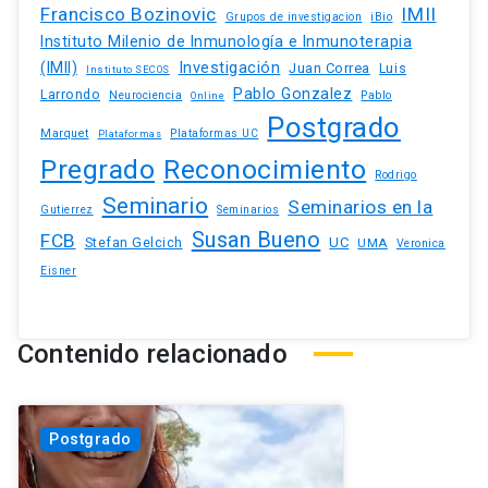
Francisco Bozinovic
IMII
iBio
Grupos de investigacion
Instituto Milenio de Inmunología e Inmunoterapia
(IMII)
Investigación
Juan Correa
Luis
Instituto SECOS
Pablo Gonzalez
Larrondo
Neurociencia
Pablo
Online
Postgrado
Marquet
Plataformas UC
Plataformas
Pregrado
Reconocimiento
Rodrigo
Seminario
Seminarios en la
Gutierrez
Seminarios
Susan Bueno
FCB
Stefan Gelcich
UC
UMA
Veronica
Eisner
Contenido relacionado
Postgrado