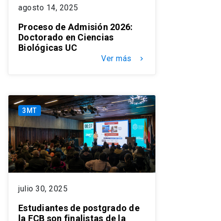
agosto 14, 2025
Proceso de Admisión 2026:
Doctorado en Ciencias
Biológicas UC
Ver más
keyboard_arrow_right
3MT
julio 30, 2025
Estudiantes de postgrado de
la FCB son finalistas de la