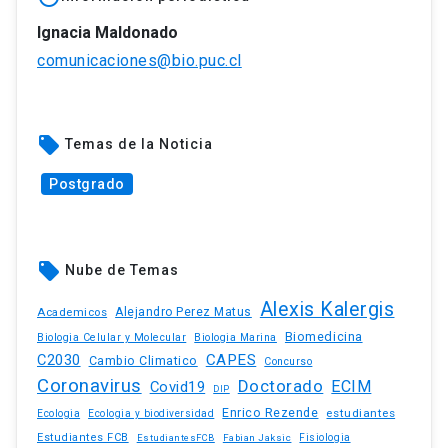
Ignacia Maldonado
comunicaciones@bio.puc.cl
local_offer
Temas de la Noticia
Postgrado
local_offer
Nube de Temas
Alexis Kalergis
Academicos
Alejandro Perez Matus
Biomedicina
Biologia Celular y Molecular
Biologia Marina
C2030
CAPES
Cambio Climatico
Concurso
Coronavirus
Doctorado
ECIM
Covid19
DIP
Enrico Rezende
estudiantes
Ecologia
Ecologia y biodiversidad
Estudiantes FCB
EstudiantesFCB
Fabian Jaksic
Fisiologia