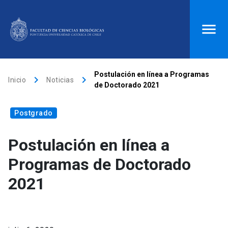
ACCESOS DIRECTOS
Postulación en línea a Programas
keyboard_arrow_right
keyboard_arrow_right
Inicio
Noticias
de Doctorado 2021
Biblioteca
launch
Donaciones
launch
Postgrado
Mi portal UC
launch
Correo
launch
search
Postulación en línea a
Programas de Doctorado
Inicio
2021
keyboard_arrow_down
Quiénes somos
keyboard_arrow_down
Direcciones
Investigación