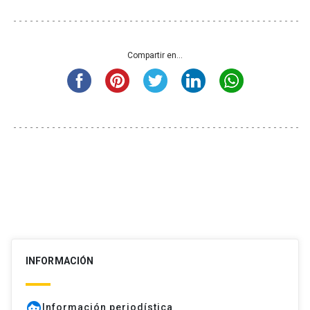
Compartir en...
INFORMACIÓN
face
Información periodística