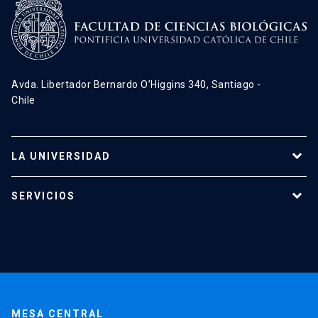
Avda. Libertador Bernardo O’Higgins 340, Santiago -
Chile
LA UNIVERSIDAD
Programas de estudio
SERVICIOS
Investigación
Red Salud UC
Extensión
Validación de Certificados
La Universidad
Pago de Matrículas
Código de Honor
Pago de Créditos
UC Transparente
Trabaja en la UC
Admisión
MESA CENTRAL