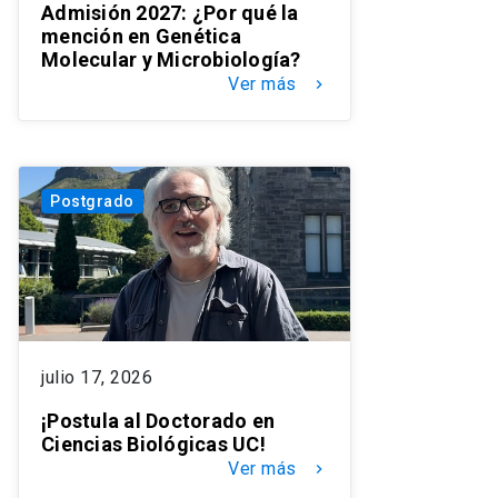
Admisión 2027: ¿Por qué la
mención en Genética
Molecular y Microbiología?
Ver más
keyboard_arrow_right
Postgrado
julio 17, 2026
¡Postula al Doctorado en
Ciencias Biológicas UC!
Ver más
keyboard_arrow_right