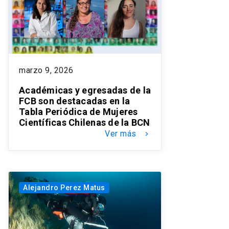
marzo 9, 2026
Académicas y egresadas de la
FCB son destacadas en la
Tabla Periódica de Mujeres
Científicas Chilenas de la BCN
Ver más
keyboard_arrow_right
Alejandro Perez Matus