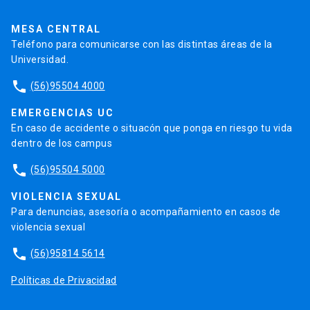
Pago de Créditos
UC Transparente
Trabaja en la UC
Admisión
MESA CENTRAL
Teléfono para comunicarse con las distintas áreas de la
Universidad.
phone
(56)95504 4000
EMERGENCIAS UC
En caso de accidente o situacón que ponga en riesgo tu vida
dentro de los campus
phone
(56)95504 5000
VIOLENCIA SEXUAL
Para denuncias, asesoría o acompañamiento en casos de
violencia sexual
phone
(56)95814 5614
Políticas de Privacidad