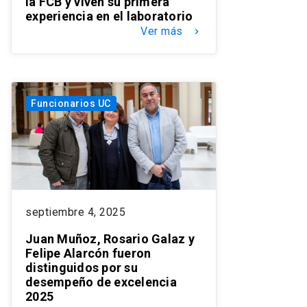
la FCB y viven su primera
experiencia en el laboratorio
Ver más
keyboard_arrow_right
Funcionarios UC
septiembre 4, 2025
Juan Muñoz, Rosario Galaz y
Felipe Alarcón fueron
distinguidos por su
desempeño de excelencia
2025