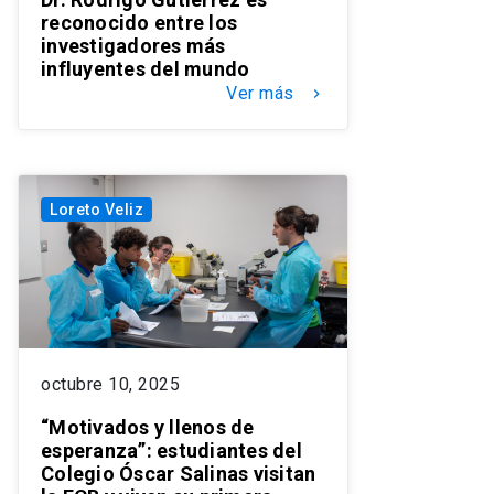
reconocido entre los
investigadores más
influyentes del mundo
Ver más
keyboard_arrow_right
Loreto Veliz
octubre 10, 2025
“Motivados y llenos de
esperanza”: estudiantes del
Colegio Óscar Salinas visitan