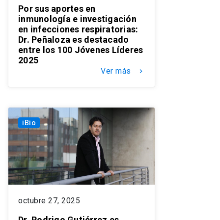
Por sus aportes en
inmunología e investigación
en infecciones respiratorias:
Dr. Peñaloza es destacado
entre los 100 Jóvenes Líderes
2025
Ver más
keyboard_arrow_right
iBio
octubre 27, 2025
Dr. Rodrigo Gutiérrez es