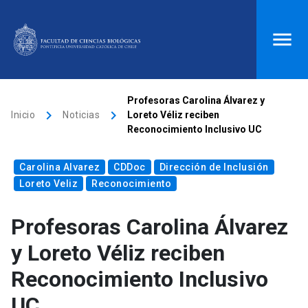
ACCESOS DIRECTOS
Profesoras Carolina Álvarez y
keyboard_arrow_right
keyboard_arrow_right
Inicio
Noticias
Loreto Véliz reciben
Biblioteca
launch
Donaciones
launch
Reconocimiento Inclusivo UC
Mi portal UC
launch
Correo
launch
Carolina Alvarez
CDDoc
Dirección de Inclusión
search
Loreto Veliz
Reconocimiento
Profesoras Carolina Álvarez
Inicio
y Loreto Véliz reciben
keyboard_arrow_down
Quiénes somos
Reconocimiento Inclusivo
UC
keyboard_arrow_down
Direcciones
Investigación