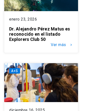
enero 23, 2026
Dr. Alejandro Pérez Matus es
reconocido en el listado
Explorers Club 50
Ver más
keyboard_arrow_right
A+S
diciembre 16, 2025