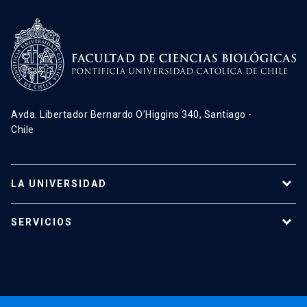
Avda. Libertador Bernardo O’Higgins 340, Santiago -
Chile
LA UNIVERSIDAD
Programas de estudio
SERVICIOS
Investigación
Red Salud UC
Extensión
Validación de Certificados
La Universidad
Pago de Matrículas
Código de Honor