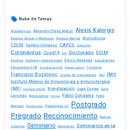
local_offer
Nube de Temas
Alexis Kalergis
Academicos
Alejandro Perez Matus
Biomedicina
Biologia Celular y Molecular
Biologia Marina
C2030
CAPES
Cambio Climatico
Concurso
Coronavirus
Doctorado
ECIM
Covid19
DIP
Enrico Rezende
estudiantes
Ecologia
Ecologia y biodiversidad
Estudiantes FCB
EstudiantesFCB
Fabian Jaksic
Fisiologia
Francisco Bozinovic
IMII
iBio
Grupos de investigacion
Instituto Milenio de Inmunología e Inmunoterapia
(IMII)
Investigación
Juan Correa
Luis
Instituto SECOS
Pablo Gonzalez
Larrondo
Neurociencia
Pablo
Online
Postgrado
Marquet
Plataformas UC
Plataformas
Pregrado
Reconocimiento
Rodrigo
Seminario
Seminarios en la
Gutierrez
Seminarios