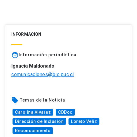
INFORMACIÓN
face
Información periodística
Ignacia Maldonado
comunicaciones@bio.puc.cl
local_offer
Temas de la Noticia
Carolina Alvarez
CDDoc
Dirección de Inclusión
Loreto Veliz
Reconocimiento