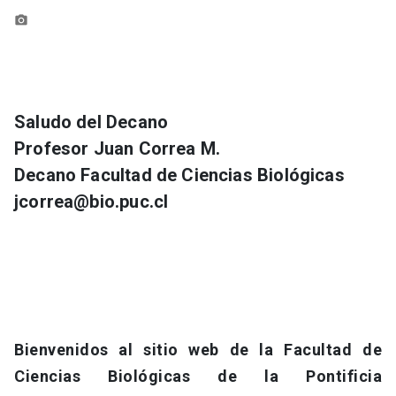
photo_camera
keyboard_arrow_down
Académicos
Dirección Investigación
Estudiantes
Consejo de Facultad
Grupos de Investigación
Pregrado
Publicaciones
Saludo del Decano
Profesor Juan Correa M.
Secretaría Académica
Institutos y Centros
Postgrado
Contacto
Decano Facultad de Ciencias Biológicas
Documentos FCB
FCB en el Territorio
Centro de Estudiantes
jcorrea@bio.puc.cl
Redes Internacionales
Bienvenidos al sitio web de la Facultad de
Ciencias Biológicas de la Pontificia