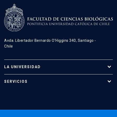
Avda. Libertador Bernardo O’Higgins 340, Santiago -
Chile
LA UNIVERSIDAD
Programas de estudio
SERVICIOS
Investigación
Red Salud UC
Extensión
Validación de Certificados
La Universidad
Pago de Matrículas
Código de Honor
Pago de Créditos
UC Transparente