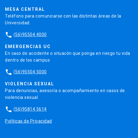
Trabaja en la UC
Admisión
MESA CENTRAL
Teléfono para comunicarse con las distintas áreas de la
Universidad.
phone
(56)95504 4000
EMERGENCIAS UC
En caso de accidente o situacón que ponga en riesgo tu vida
dentro de los campus
phone
(56)95504 5000
VIOLENCIA SEXUAL
Para denuncias, asesoría o acompañamiento en casos de
violencia sexual
phone
(56)95814 5614
Políticas de Privacidad