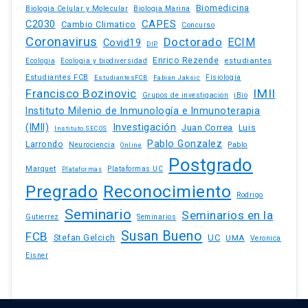
Biomedicina
Biologia Celular y Molecular
Biologia Marina
C2030
CAPES
Cambio Climatico
Concurso
Coronavirus
Doctorado
ECIM
Covid19
DIP
Enrico Rezende
estudiantes
Ecologia
Ecologia y biodiversidad
Estudiantes FCB
EstudiantesFCB
Fabian Jaksic
Fisiologia
Francisco Bozinovic
IMII
iBio
Grupos de investigacion
Instituto Milenio de Inmunología e Inmunoterapia
(IMII)
Investigación
Juan Correa
Luis
Instituto SECOS
Pablo Gonzalez
Larrondo
Neurociencia
Pablo
Online
Postgrado
Marquet
Plataformas UC
Plataformas
Pregrado
Reconocimiento
Rodrigo
Seminario
Seminarios en la
Gutierrez
Seminarios
Susan Bueno
FCB
Stefan Gelcich
UC
UMA
Veronica
Eisner