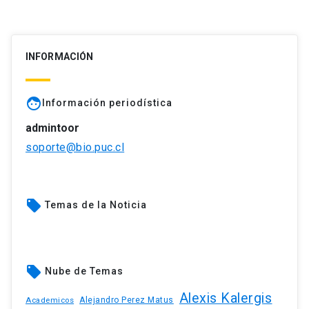
INFORMACIÓN
face
Información periodística
admintoor
soporte@bio.puc.cl
local_offer
Temas de la Noticia
local_offer
Nube de Temas
Alexis Kalergis
Academicos
Alejandro Perez Matus