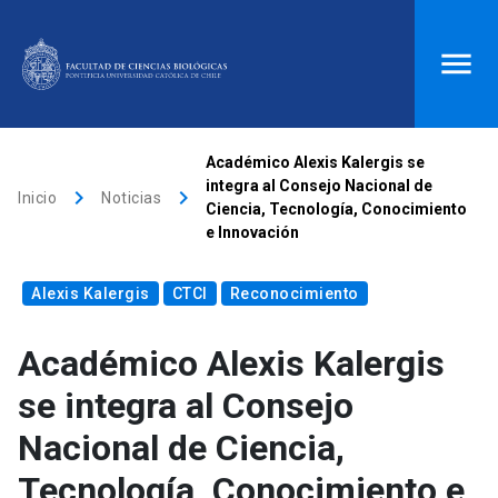
ACCESOS DIRECTOS
Académico Alexis Kalergis se
integra al Consejo Nacional de
keyboard_arrow_right
keyboard_arrow_right
Biblioteca
launch
Donaciones
launch
Inicio
Noticias
Ciencia, Tecnología, Conocimiento
e Innovación
Mi portal UC
launch
Correo
launch
search
Alexis Kalergis
CTCI
Reconocimiento
Académico Alexis Kalergis
Inicio
se integra al Consejo
keyboard_arrow_down
Quiénes somos
Nacional de Ciencia,
Tecnología, Conocimiento e
keyboard_arrow_down
Direcciones
Investigación