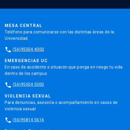
Pago de Matrículas
Código de Honor
Pago de Créditos
UC Transparente
Trabaja en la UC
Admisión
MESA CENTRAL
Teléfono para comunicarse con las distintas áreas de la
Universidad.
phone
(56)95504 4000
EMERGENCIAS UC
En caso de accidente o situacón que ponga en riesgo tu vida
dentro de los campus
phone
(56)95504 5000
VIOLENCIA SEXUAL
Para denuncias, asesoría o acompañamiento en casos de
violencia sexual
phone
(56)95814 5614