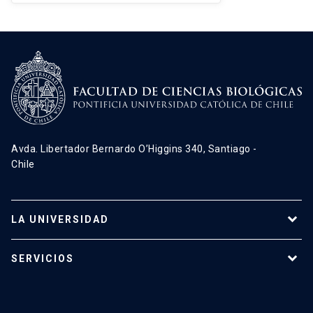
Avda. Libertador Bernardo O’Higgins 340, Santiago -
Chile
LA UNIVERSIDAD
Programas de estudio
SERVICIOS
Investigación
Red Salud UC
Extensión
Validación de Certificados
La Universidad