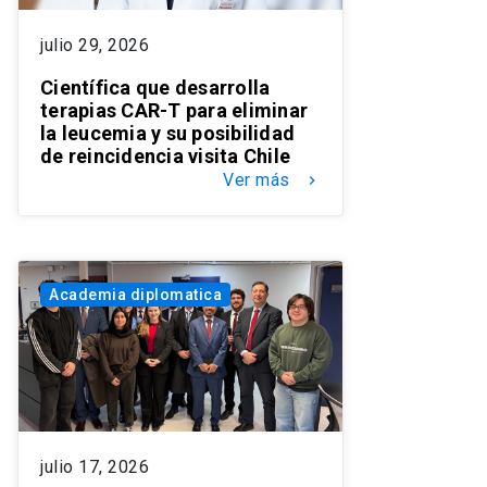
julio 29, 2026
Científica que desarrolla
terapias CAR-T para eliminar
la leucemia y su posibilidad
de reincidencia visita Chile
Ver más
keyboard_arrow_right
Academia diplomatica
julio 17, 2026