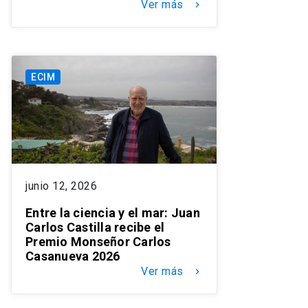
Ver más
keyboard_arrow_right
ECIM
junio 12, 2026
Entre la ciencia y el mar: Juan
Carlos Castilla recibe el
Premio Monseñor Carlos
Casanueva 2026
Ver más
keyboard_arrow_right