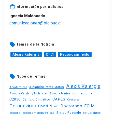
face
Información periodística
Ignacia Maldonado
comunicaciones@bio.puc.cl
local_offer
Temas de la Noticia
Alexis Kalergis
CTCI
Reconocimiento
local_offer
Nube de Temas
Alexis Kalergis
Academicos
Alejandro Perez Matus
Biomedicina
Biologia Celular y Molecular
Biologia Marina
C2030
CAPES
Cambio Climatico
Concurso
Coronavirus
Doctorado
ECIM
Covid19
DIP
Enrico Rezende
estudiantes
Ecologia
Ecologia y biodiversidad