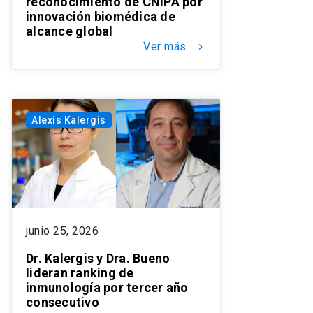
reconocimiento de CNIPA por
innovación biomédica de
alcance global
Ver más
keyboard_arrow_right
Alexis Kalergis
junio 25, 2026
Dr. Kalergis y Dra. Bueno
lideran ranking de
inmunología por tercer año
consecutivo