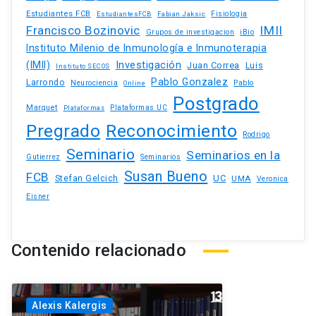
Estudiantes FCB
EstudiantesFCB
Fabian Jaksic
Fisiologia
Francisco Bozinovic
IMII
iBio
Grupos de investigacion
Instituto Milenio de Inmunología e Inmunoterapia
(IMII)
Investigación
Juan Correa
Luis
Instituto SECOS
Pablo Gonzalez
Larrondo
Neurociencia
Pablo
Online
Postgrado
Marquet
Plataformas UC
Plataformas
Pregrado
Reconocimiento
Rodrigo
Seminario
Seminarios en la
Gutierrez
Seminarios
Susan Bueno
FCB
Stefan Gelcich
UC
UMA
Veronica
Eisner
Contenido relacionado
Alexis Kalergis