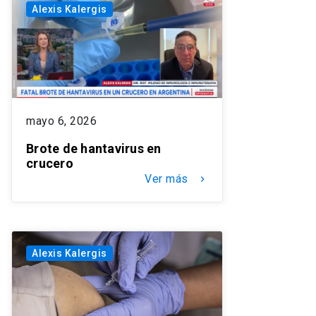
Alexis Kalergis
mayo 6, 2026
Brote de hantavirus en
crucero
Ver más
keyboard_arrow_right
Alexis Kalergis