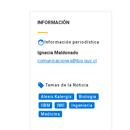
INFORMACIÓN
face
Información periodística
Ignacia Maldonado
comunicaciones@bio.puc.cl
local_offer
Temas de la Noticia
Alexis Kalergis
Biologia
IIBM
IMII
Ingenieria
Medicina