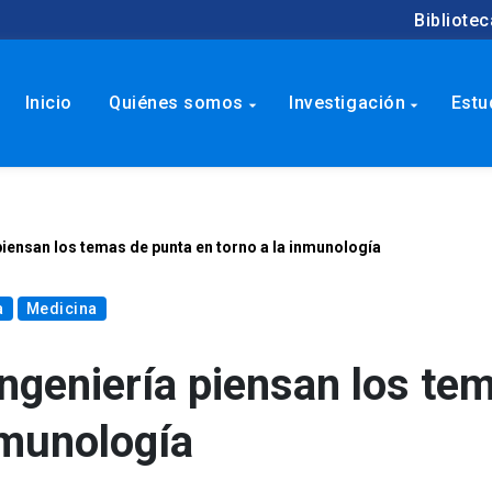
Bibliotec
Inicio
Quiénes somos
Investigación
Estu
arrow_drop_down
arrow_drop_down
piensan los temas de punta en torno a la inmunología
a
Medicina
Ingeniería piensan los te
nmunología