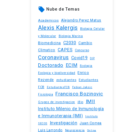
local_offer
Nube de Temas
Academicos
Alejandro Perez Matus
Alexis Kalergis
Biologia Celular
y Molecular
Biologia Marina
C2030
Biomedicina
Cambio
CAPES
Climatico
Concurso
Coronavirus
Covid19
DIP
Doctorado
ECIM
Ecologia
Enrico
Ecologia y biodiversidad
Rezende
estudiantes
Estudiantes
FCB
EstudiantesFCB
Fabian Jaksic
Francisco Bozinovic
Fisiologia
IMII
iBio
Grupos de investigacion
Instituto Milenio de Inmunología
e Inmunoterapia (IMII)
Instituto
Investigación
Juan Correa
SECOS
Luis Larrondo
Neurociencia
Online