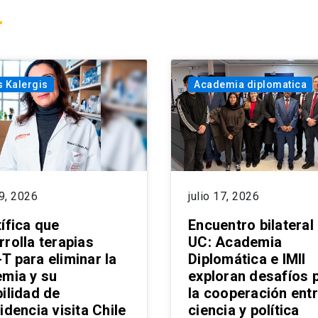
s Kalergis
Academia diplomatica
29, 2026
julio 17, 2026
ífica que
Encuentro bilateral 
rrolla terapias
UC: Academia
T para eliminar la
Diplomática e IMII
emia y su
exploran desafíos 
ilidad de
la cooperación ent
idencia visita Chile
ciencia y política