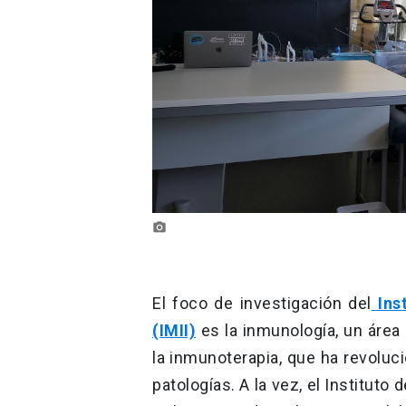
photo_camera
El foco de investigación del
Inst
(IMII)
es la inmunología, un área 
la inmunoterapia, que ha revoluc
patologías. A la vez, el Instituto 