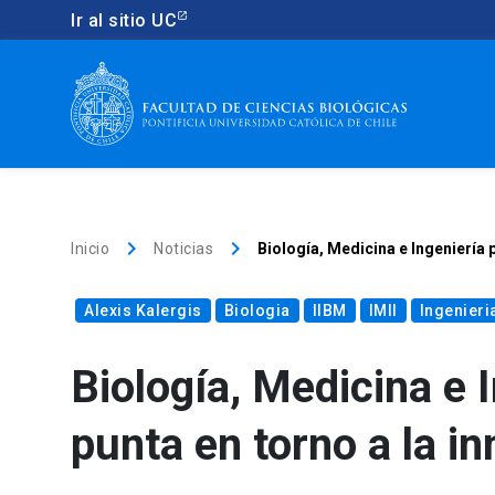
Ir al sitio UC
keyboard_arrow_right
keyboard_arrow_right
Inicio
Noticias
Biología, Medicina e Ingeniería 
Alexis Kalergis
Biologia
IIBM
IMII
Ingenieri
Biología, Medicina e 
punta en torno a la i