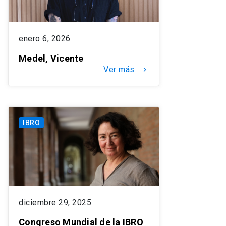
enero 6, 2026
Medel, Vicente
Ver más
keyboard_arrow_right
IBRO
diciembre 29, 2025
Congreso Mundial de la IBRO