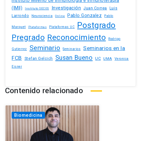
Instituto Milenio de Inmunología e Inmunoterapia
(IMII)
Investigación
Juan Correa
Luis
Instituto SECOS
Pablo Gonzalez
Larrondo
Neurociencia
Pablo
Online
Postgrado
Marquet
Plataformas UC
Plataformas
Pregrado
Reconocimiento
Rodrigo
Seminario
Seminarios en la
Gutierrez
Seminarios
Susan Bueno
FCB
Stefan Gelcich
UC
UMA
Veronica
Eisner
Contenido relacionado
Biomedicina