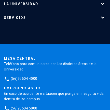
LA UNIVERSIDAD
Programas de estudio
SERVICIOS
Investigación
Red Salud UC
Extensión
Validación de Certificados
La Universidad
Pago de Matrículas
Código de Honor
Pago de Créditos
UC Transparente
Trabaja en la UC
Admisión
MESA CENTRAL
Teléfono para comunicarse con las distintas áreas de la
Universidad.
phone
(56)95504 4000
EMERGENCIAS UC
En caso de accidente o situacón que ponga en riesgo tu vida
dentro de los campus
phone
(56)95504 5000