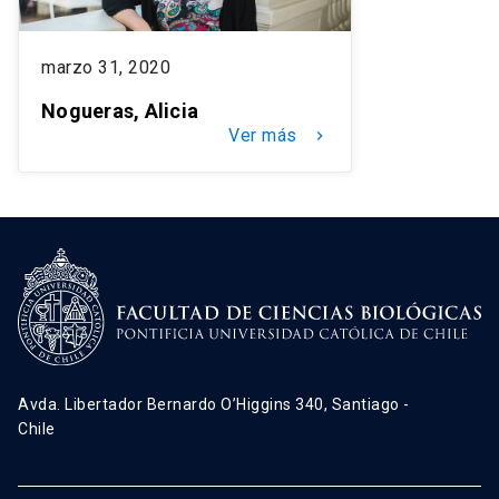
marzo 31, 2020
Nogueras, Alicia
Ver más
keyboard_arrow_right
Avda. Libertador Bernardo O’Higgins 340, Santiago -
Chile