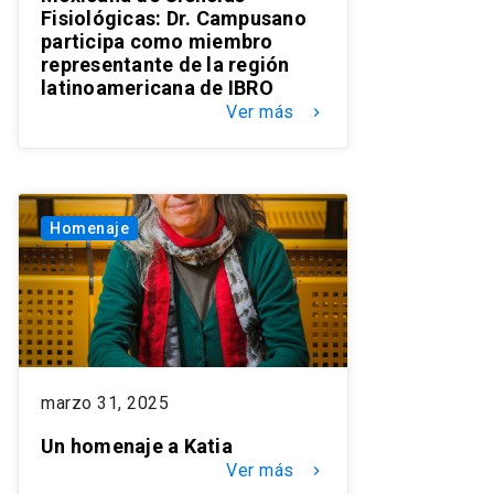
Fisiológicas: Dr. Campusano
participa como miembro
representante de la región
latinoamericana de IBRO
Ver más
keyboard_arrow_right
Homenaje
marzo 31, 2025
Un homenaje a Katia
Ver más
keyboard_arrow_right