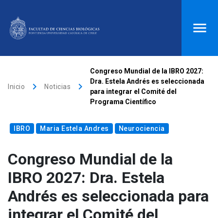
ACCESOS DIRECTOS
Congreso Mundial de la IBRO 2027:
Dra. Estela Andrés es seleccionada
keyboard_arrow_right
keyboard_arrow_right
Biblioteca
launch
Donaciones
launch
Inicio
Noticias
para integrar el Comité del
Programa Científico
Mi portal UC
launch
Correo
launch
search
IBRO
Maria Estela Andres
Neurociencia
Congreso Mundial de la
Inicio
IBRO 2027: Dra. Estela
keyboard_arrow_down
Quiénes somos
Andrés es seleccionada para
integrar el Comité del
keyboard_arrow_down
Direcciones
Investigación