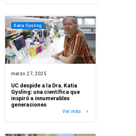
Katia Gysling
marzo 27, 2025
UC despide a la Dra. Katia
Gysling: una científica que
inspiró a innumerables
generaciones
Ver más
keyboard_arrow_right