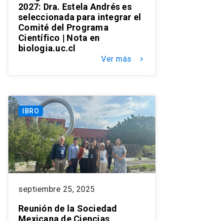
2027: Dra. Estela Andrés es
seleccionada para integrar el
Comité del Programa
Científico | Nota en
biologia.uc.cl
Ver más
keyboard_arrow_right
IBRO
septiembre 25, 2025
Reunión de la Sociedad
Mexicana de Ciencias