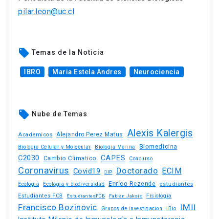
pilar.leon@uc.cl
local_offer
Temas de la Noticia
IBRO
Maria Estela Andres
Neurociencia
local_offer
Nube de Temas
Alexis Kalergis
Academicos
Alejandro Perez Matus
Biomedicina
Biologia Celular y Molecular
Biologia Marina
C2030
CAPES
Cambio Climatico
Concurso
Coronavirus
Doctorado
ECIM
Covid19
DIP
Enrico Rezende
estudiantes
Ecologia
Ecologia y biodiversidad
Estudiantes FCB
EstudiantesFCB
Fabian Jaksic
Fisiologia
Francisco Bozinovic
IMII
iBio
Grupos de investigacion