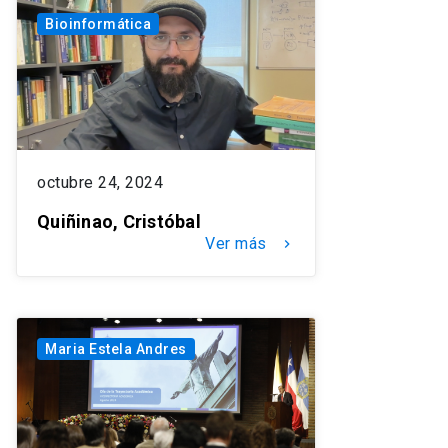
Bioinformática
octubre 24, 2024
Quiñinao, Cristóbal
Ver más
keyboard_arrow_right
Maria Estela Andres