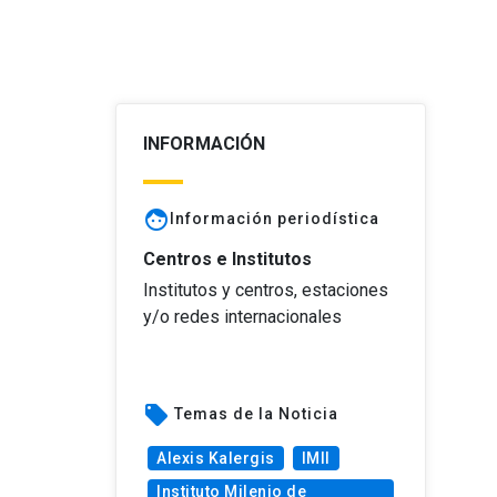
INFORMACIÓN
face
Información periodística
Centros e Institutos
Institutos y centros, estaciones
y/o redes internacionales
local_offer
Temas de la Noticia
Alexis Kalergis
IMII
Instituto Milenio de