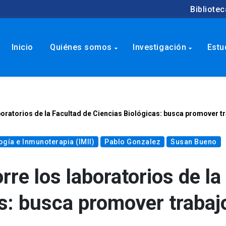
Bibliotec
Inicio
Quiénes somos
Investigación
Estu
arrow_drop_down
arrow_drop_down
boratorios de la Facultad de Ciencias Biológicas: busca promover t
ogía e Inmunoterapia (IMII)
Pablo Gonzalez
Susan Bueno
rre los laboratorios de la
as: busca promover trabaj