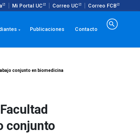
a
Mi Portal UC
Correo UC
Correo FCB
search
diantes
Publicaciones
Contacto
arrow_drop_down
rabajo conjunto en biomedicina
 Facultad
o conjunto