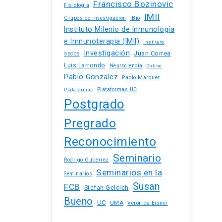
Francisco Bozinovic
Fisiologia
IMII
iBio
Grupos de investigacion
Instituto Milenio de Inmunología
e Inmunoterapia (IMII)
Instituto
Investigación
Juan Correa
SECOS
Luis Larrondo
Neurociencia
Online
Pablo Gonzalez
Pablo Marquet
Plataformas UC
Plataformas
Postgrado
Pregrado
Reconocimiento
Seminario
Rodrigo Gutierrez
Seminarios en la
Seminarios
Susan
FCB
Stefan Gelcich
Bueno
UC
UMA
Veronica Eisner