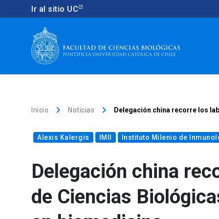
Ir al sitio UC
keyboard_arrow_right
keyboard_arrow_right
Inicio
Noticias
Delegación china recorre los la
Alexis Kalergis
IMII
Instituto Milenio de Inmunol
Delegación china reco
de Ciencias Biológic