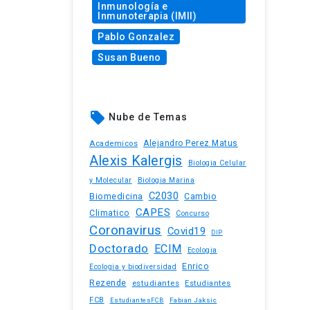
Inmunología e
Inmunoterapia (IMII)
Pablo Gonzalez
Susan Bueno
local_offer
Nube de Temas
Academicos
Alejandro Perez Matus
Alexis Kalergis
Biologia Celular
y Molecular
Biologia Marina
C2030
Biomedicina
Cambio
CAPES
Climatico
Concurso
Coronavirus
Covid19
DIP
Doctorado
ECIM
Ecologia
Enrico
Ecologia y biodiversidad
Rezende
estudiantes
Estudiantes
FCB
EstudiantesFCB
Fabian Jaksic