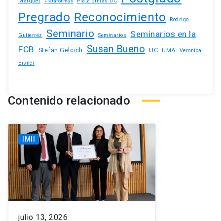
Marquet
Plataformas UC
Plataformas
Pregrado
Reconocimiento
Rodrigo
Seminario
Seminarios en la
Gutierrez
Seminarios
Susan Bueno
FCB
Stefan Gelcich
UC
UMA
Veronica
Eisner
Contenido relacionado
IMII
julio 13, 2026