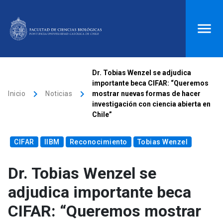
ACCESOS DIRECTOS
Dr. Tobias Wenzel se adjudica
importante beca CIFAR: “Queremos
Biblioteca
launch
Donaciones
launch
keyboard_arrow_right
keyboard_arrow_right
Inicio
Noticias
mostrar nuevas formas de hacer
investigación con ciencia abierta en
Mi portal UC
launch
Correo
launch
Chile”
search
CIFAR
IIBM
Reconocimiento
Tobias Wenzel
Inicio
Dr. Tobias Wenzel se
adjudica importante beca
keyboard_arrow_down
Quiénes somos
CIFAR: “Queremos mostrar
keyboard_arrow_down
Direcciones
Investigación