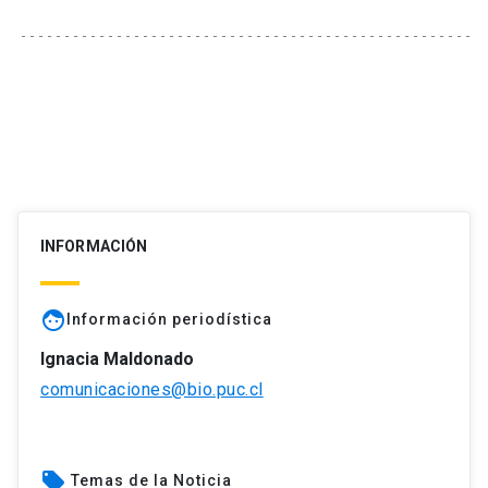
INFORMACIÓN
face
Información periodística
Ignacia Maldonado
comunicaciones@bio.puc.cl
local_offer
Temas de la Noticia