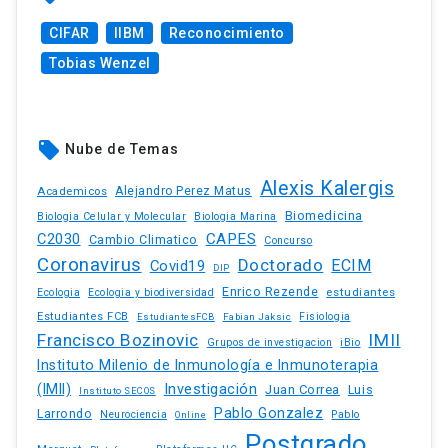
CIFAR
IIBM
Reconocimiento
Tobias Wenzel
local_offer
Nube de Temas
Alexis Kalergis
Academicos
Alejandro Perez Matus
Biomedicina
Biologia Celular y Molecular
Biologia Marina
C2030
CAPES
Cambio Climatico
Concurso
Coronavirus
Doctorado
ECIM
Covid19
DIP
Enrico Rezende
estudiantes
Ecologia
Ecologia y biodiversidad
Estudiantes FCB
EstudiantesFCB
Fabian Jaksic
Fisiologia
Francisco Bozinovic
IMII
iBio
Grupos de investigacion
Instituto Milenio de Inmunología e Inmunoterapia
(IMII)
Investigación
Juan Correa
Luis
Instituto SECOS
Pablo Gonzalez
Larrondo
Neurociencia
Pablo
Online
Postgrado