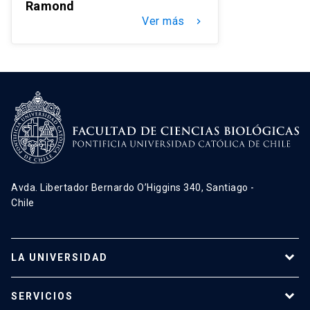
Ramond
Ver más
keyboard_arrow_right
Avda. Libertador Bernardo O’Higgins 340, Santiago -
Chile
LA UNIVERSIDAD
Programas de estudio
SERVICIOS
Investigación