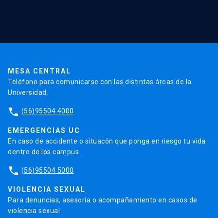
Red Salud UC
Extensión
Validación de Certificados
La Universidad
Pago de Matrículas
Código de Honor
Pago de Créditos
UC Transparente
Trabaja en la UC
Admisión
MESA CENTRAL
Teléfono para comunicarse con las distintas áreas de la
Universidad.
phone
(56)95504 4000
EMERGENCIAS UC
En caso de accidente o situacón que ponga en riesgo tu vida
dentro de los campus
phone
(56)95504 5000
VIOLENCIA SEXUAL
Para denuncias, asesoría o acompañamiento en casos de
violencia sexual