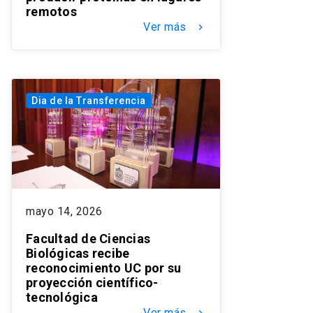
remotos
Ver más
keyboard_arrow_right
Dia de la Transferencia
mayo 14, 2026
Facultad de Ciencias
Biológicas recibe
reconocimiento UC por su
proyección científico-
tecnológica
Ver más
keyboard_arrow_right