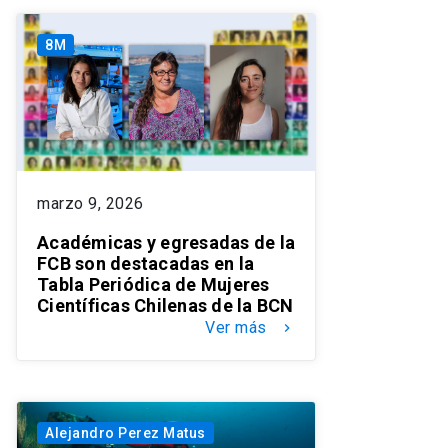
8M
marzo 9, 2026
Académicas y egresadas de la
FCB son destacadas en la
Tabla Periódica de Mujeres
Científicas Chilenas de la BCN
Ver más
keyboard_arrow_right
Alejandro Perez Matus