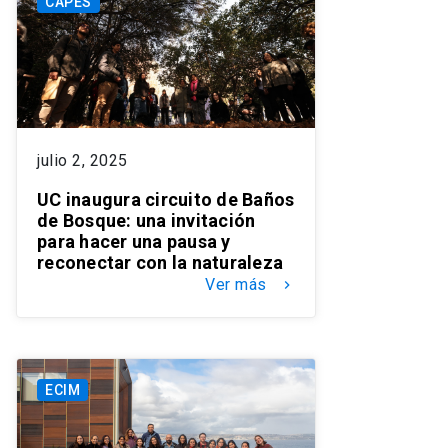
CAPES
julio 2, 2025
UC inaugura circuito de Baños
de Bosque: una invitación
para hacer una pausa y
reconectar con la naturaleza
Ver más
keyboard_arrow_right
ECIM