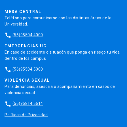
UC Transparente
Trabaja en la UC
Admisión
MESA CENTRAL
Teléfono para comunicarse con las distintas áreas de la
Universidad.
phone
(56)95504 4000
EMERGENCIAS UC
En caso de accidente o situacón que ponga en riesgo tu vida
dentro de los campus
phone
(56)95504 5000
VIOLENCIA SEXUAL
Para denuncias, asesoría o acompañamiento en casos de
violencia sexual
phone
(56)95814 5614
Políticas de Privacidad