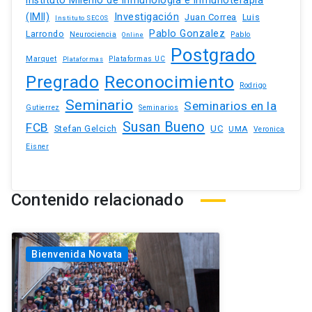
Instituto Milenio de Inmunología e Inmunoterapia
(IMII)
Investigación
Juan Correa
Luis
Instituto SECOS
Pablo Gonzalez
Larrondo
Neurociencia
Pablo
Online
Postgrado
Marquet
Plataformas UC
Plataformas
Pregrado
Reconocimiento
Rodrigo
Seminario
Seminarios en la
Gutierrez
Seminarios
Susan Bueno
FCB
Stefan Gelcich
UC
UMA
Veronica
Eisner
Contenido relacionado
Bienvenida Novata