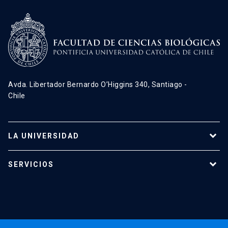
Avda. Libertador Bernardo O’Higgins 340, Santiago -
Chile
LA UNIVERSIDAD
Programas de estudio
SERVICIOS
Investigación
Red Salud UC
Extensión
Validación de Certificados
La Universidad
Pago de Matrículas
Código de Honor
Pago de Créditos