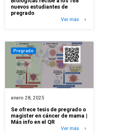
Biológicas recibe a los 168
nuevos estudiantes de
pregrado
Ver más
keyboard_arrow_right
Pregrado
enero 28, 2025
Se ofrece tesis de pregrado o
magister en cáncer de mama |
Más info en el QR
Ver más
keyboard_arrow_right