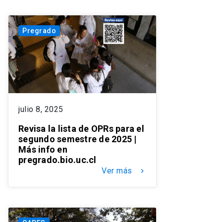
Pregrado
julio 8, 2025
Revisa la lista de OPRs para el
segundo semestre de 2025 |
Más info en
pregrado.bio.uc.cl
Ver más
keyboard_arrow_right