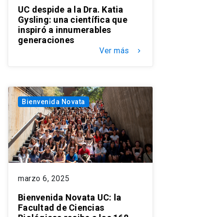
UC despide a la Dra. Katia
Gysling: una científica que
inspiró a innumerables
generaciones
Ver más
keyboard_arrow_right
Bienvenida Novata
marzo 6, 2025
Bienvenida Novata UC: la
Facultad de Ciencias