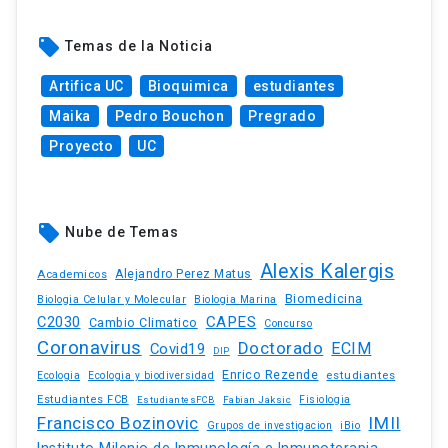
local_offer
Temas de la Noticia
Artifica UC
Bioquimica
estudiantes
Maika
Pedro Bouchon
Pregrado
Proyecto
UC
local_offer
Nube de Temas
Alexis Kalergis
Academicos
Alejandro Perez Matus
Biomedicina
Biologia Celular y Molecular
Biologia Marina
C2030
CAPES
Cambio Climatico
Concurso
Coronavirus
Doctorado
ECIM
Covid19
DIP
Enrico Rezende
estudiantes
Ecologia
Ecologia y biodiversidad
Estudiantes FCB
EstudiantesFCB
Fabian Jaksic
Fisiologia
Francisco Bozinovic
IMII
iBio
Grupos de investigacion