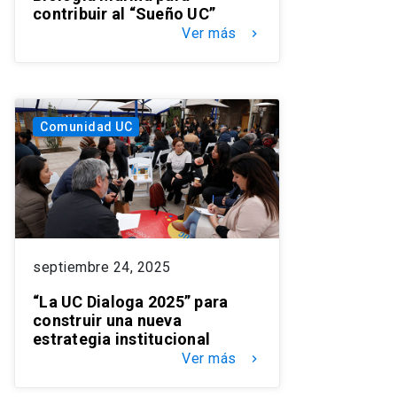
contribuir al “Sueño UC”
Ver más
keyboard_arrow_right
Comunidad UC
septiembre 24, 2025
“La UC Dialoga 2025” para
construir una nueva
estrategia institucional
Ver más
keyboard_arrow_right