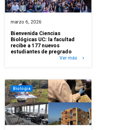
marzo 6, 2026
Bienvenida Ciencias
Biológicas UC: la facultad
recibe a 177 nuevos
estudiantes de pregrado
Ver más
keyboard_arrow_right
Biologia