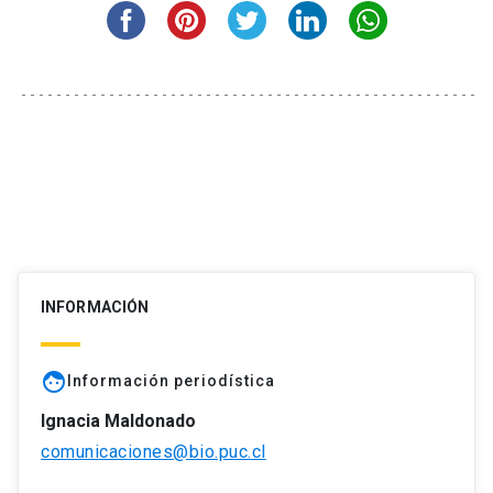
INFORMACIÓN
face
Información periodística
Ignacia Maldonado
comunicaciones@bio.puc.cl