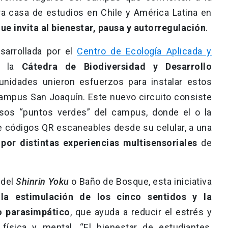
ra casa de estudios en Chile y América Latina en
e invita al bienestar, pausa y autorregulación
.
sarrollada por el
Centro de Ecología Aplicada y
 la
Cátedra de Biodiversidad y Desarrollo
idades unieron esfuerzos para instalar estos
l Campus San Joaquín. Este nuevo circuito consiste
rsos “puntos verdes” del campus, donde el o la
e códigos QR escaneables desde su celular, a una
por distintas experiencias multisensoriales
de
 del
Shinrin Yoku
o Baño de Bosque, esta iniciativa
la estimulación de los cinco sentidos y la
o parasimpático
, que ayuda a reducir el estrés y
ísica y mental. “El bienestar de estudiantes,