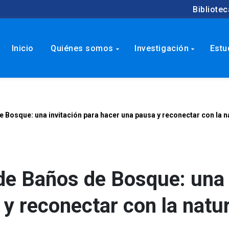
Bibliotec
Inicio
Quiénes somos
Investigación
Estu
arrow_drop_down
arrow_drop_down
e Bosque: una invitación para hacer una pausa y reconectar con la n
de Baños de Bosque: una 
y reconectar con la natu