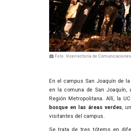
Foto: Vicerrectoría de Comunicacione
photo_camera
En el campus San Joaquín de l
en la comuna de San Joaquín, 
Región Metropolitana. Allí, la U
bosque en las áreas verdes
, u
visitantes del campus.
Se trata de tres tótems en dif