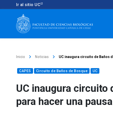
Ir al sitio UC
keyboard_arrow_right
keyboard_arrow_right
Inicio
Noticias
UC inaugura circuito de Baños d
CAPES
Circuito de Baños de Bosque
UC
UC inaugura circuito 
para hacer una pausa 