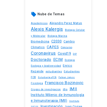
local_offer
Nube de Temas
Academicos
Alejandro Perez Matus
Alexis Kalergis
Biologia Celular
y Molecular
Biologia Marina
C2030
Biomedicina
Cambio
CAPES
Climatico
Concurso
Coronavirus
Covid19
DIP
Doctorado
ECIM
Ecologia
Enrico
Ecologia y biodiversidad
Rezende
estudiantes
Estudiantes
FCB
EstudiantesFCB
Fabian Jaksic
Francisco Bozinovic
Fisiologia
IMII
iBio
Grupos de investigacion
Instituto Milenio de Inmunología
e Inmunoterapia (IMII)
Instituto
Investigación
Juan Correa
SECOS