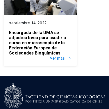
septiembre 14, 2022
Encargada de la UMA se
adjudica beca para asistir a
curso en microscopía de la
Federación Europea de
Sociedades Bioquímicas
Ver más
keyboard_arrow_right