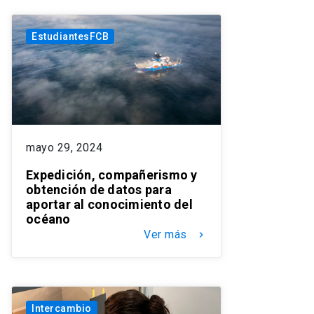
EstudiantesFCB
mayo 29, 2024
Expedición, compañerismo y
obtención de datos para
aportar al conocimiento del
océano
Ver más
keyboard_arrow_right
Intercambio