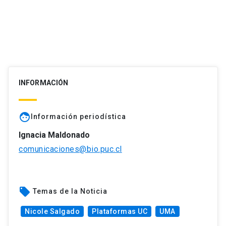
INFORMACIÓN
face
Información periodística
Ignacia Maldonado
comunicaciones@bio.puc.cl
local_offer
Temas de la Noticia
Nicole Salgado
Plataformas UC
UMA