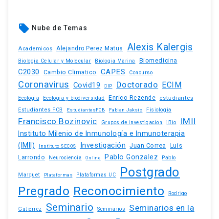
local_offer
Nube de Temas
Alexis Kalergis
Academicos
Alejandro Perez Matus
Biomedicina
Biologia Celular y Molecular
Biologia Marina
C2030
CAPES
Cambio Climatico
Concurso
Coronavirus
Doctorado
ECIM
Covid19
DIP
Enrico Rezende
estudiantes
Ecologia
Ecologia y biodiversidad
Estudiantes FCB
EstudiantesFCB
Fabian Jaksic
Fisiologia
Francisco Bozinovic
IMII
iBio
Grupos de investigacion
Instituto Milenio de Inmunología e Inmunoterapia
(IMII)
Investigación
Juan Correa
Luis
Instituto SECOS
Pablo Gonzalez
Larrondo
Neurociencia
Pablo
Online
Postgrado
Marquet
Plataformas UC
Plataformas
Pregrado
Reconocimiento
Rodrigo
Seminario
Seminarios en la
Gutierrez
Seminarios