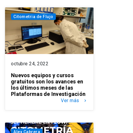
Citometria de Flujo
octubre 24, 2022
Nuevos equipos y cursos
gratuitos son los avances en
los últimos meses de las
Plataformas de Investigación
Ver más
keyboard_arrow_right
Alex Cabrera