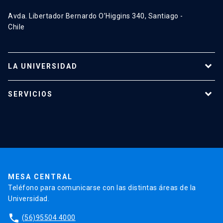
Avda. Libertador Bernardo O’Higgins 340, Santiago -
Chile
LA UNIVERSIDAD
Programas de estudio
SERVICIOS
Investigación
Red Salud UC
Extensión
Validación de Certificados
La Universidad
Pago de Matrículas
Código de Honor
Pago de Créditos
UC Transparente
Trabaja en la UC
Admisión
MESA CENTRAL
Teléfono para comunicarse con las distintas áreas de la
Universidad.
phone
(56)95504 4000