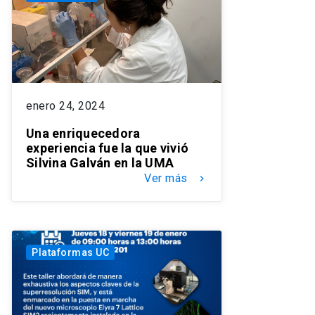
enero 24, 2024
Una enriquecedora
experiencia fue la que vivió
Silvina Galván en la UMA
Ver más
keyboard_arrow_right
Plataformas UC