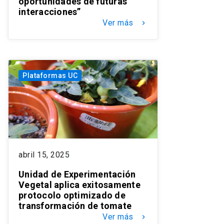
oportunidades de futuras
interacciones”
Ver más
keyboard_arrow_right
Plataformas UC
abril 15, 2025
Unidad de Experimentación
Vegetal aplica exitosamente
protocolo optimizado de
transformación de tomate
Ver más
keyboard_arrow_right