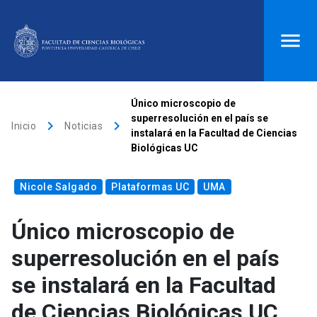
ACCESOS DIRECTOS
Único microscopio de
superresolución en el país se
keyboard_arrow_right
keyboard_arrow_right
Biblioteca
launch
Donaciones
launch
Inicio
Noticias
instalará en la Facultad de Ciencias
Biológicas UC
Mi portal UC
launch
Correo
launch
search
Nicole Salgado
Plataformas UC
UMA
Único microscopio de
Inicio
superresolución en el país
keyboard_arrow_down
Quiénes somos
se instalará en la Facultad
de Ciencias Biológicas UC
keyboard_arrow_down
Direcciones
Investigación