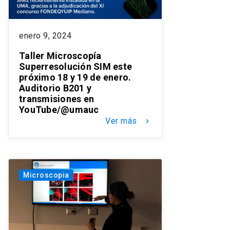
enero 9, 2024
Taller Microscopía
Superresolución SIM este
próximo 18 y 19 de enero.
Auditorio B201 y
transmisiones en
YouTube/@umauc
Ver más
keyboard_arrow_right
Microscopia