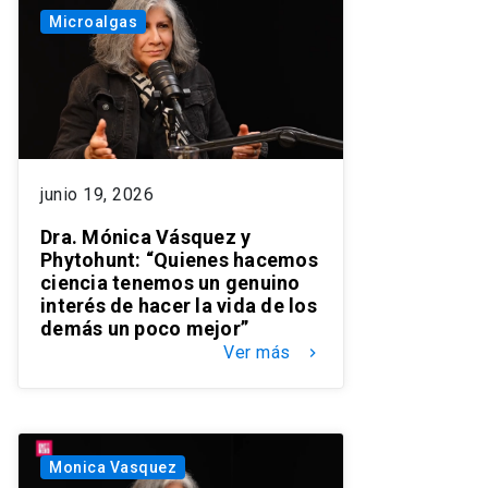
Microalgas
junio 19, 2026
Dra. Mónica Vásquez y
Phytohunt: “Quienes hacemos
ciencia tenemos un genuino
interés de hacer la vida de los
demás un poco mejor”
Ver más
keyboard_arrow_right
Monica Vasquez