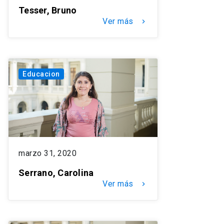
Tesser, Bruno
Ver más
keyboard_arrow_right
Educacion
marzo 31, 2020
Serrano, Carolina
Ver más
keyboard_arrow_right