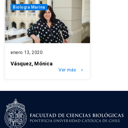
Biologia Marina
enero 13, 2020
Vásquez, Mónica
Ver más
keyboard_arrow_right