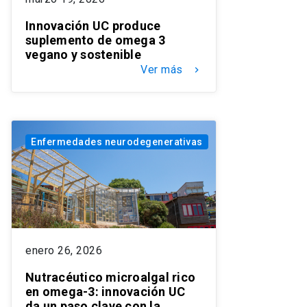
Innovación UC produce
suplemento de omega 3
vegano y sostenible
Ver más
keyboard_arrow_right
Enfermedades neurodegenerativas
enero 26, 2026
Nutracéutico microalgal rico
en omega-3: innovación UC
da un paso clave con la