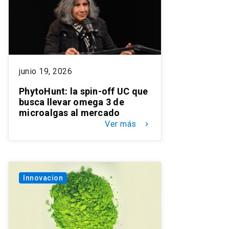
junio 19, 2026
PhytoHunt: la spin-off UC que
busca llevar omega 3 de
microalgas al mercado
Ver más
keyboard_arrow_right
Innovacion