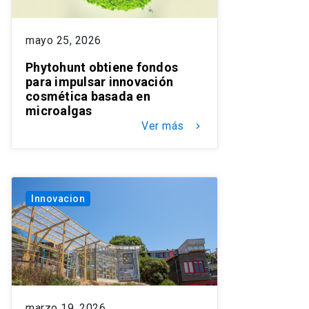
mayo 25, 2026
Phytohunt obtiene fondos
para impulsar innovación
cosmética basada en
microalgas
Ver más
keyboard_arrow_right
Innovacion
marzo 19, 2026