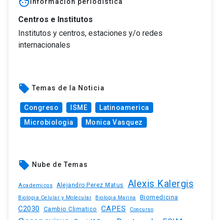
face
Información periodística
Centros e Institutos
Institutos y centros, estaciones y/o redes
internacionales
local_offer
Temas de la Noticia
Congreso
ISME
Latinoamerica
Microbiologia
Monica Vasquez
local_offer
Nube de Temas
Alexis Kalergis
Academicos
Alejandro Perez Matus
Biomedicina
Biologia Celular y Molecular
Biologia Marina
C2030
CAPES
Cambio Climatico
Concurso