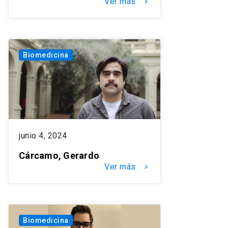
Ver más
keyboard_arrow_right
Biomedicina
junio 4, 2024
Cárcamo, Gerardo
Ver más
keyboard_arrow_right
Biomedicina