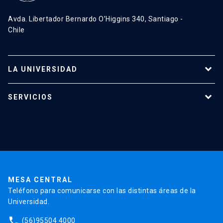
Avda. Libertador Bernardo O’Higgins 340, Santiago -
Chile
LA UNIVERSIDAD
Programas de estudio
SERVICIOS
Investigación
Red Salud UC
Extensión
Validación de Certificados
La Universidad
Pago de Matrículas
Código de Honor
Pago de Créditos
UC Transparente
Trabaja en la UC
Admisión
MESA CENTRAL
Teléfono para comunicarse con las distintas áreas de la
Universidad.
phone
(56)95504 4000