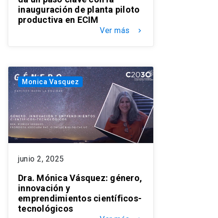
inauguración de planta piloto
productiva en ECIM
Ver más
keyboard_arrow_right
Monica Vasquez
junio 2, 2025
Dra. Mónica Vásquez: género,
innovación y
emprendimientos científicos-
tecnológicos