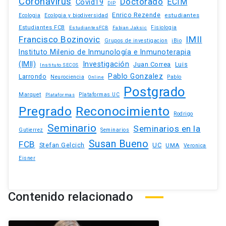
Coronavirus
Doctorado
ECIM
Covid19
DIP
Enrico Rezende
estudiantes
Ecologia
Ecologia y biodiversidad
Estudiantes FCB
EstudiantesFCB
Fabian Jaksic
Fisiologia
Francisco Bozinovic
IMII
iBio
Grupos de investigacion
Instituto Milenio de Inmunología e Inmunoterapia
(IMII)
Investigación
Juan Correa
Luis
Instituto SECOS
Pablo Gonzalez
Larrondo
Neurociencia
Pablo
Online
Postgrado
Marquet
Plataformas UC
Plataformas
Pregrado
Reconocimiento
Rodrigo
Seminario
Seminarios en la
Gutierrez
Seminarios
Susan Bueno
FCB
Stefan Gelcich
UC
UMA
Veronica
Eisner
Contenido relacionado