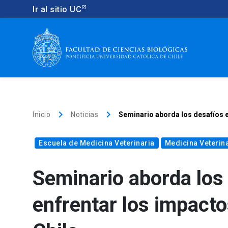
Ir al sitio UC
keyboard_arrow_right
keyboard_arrow_right
Inicio
Noticias
Seminario aborda los desafíos en
Escuela de Medicina Veterinaria
Medicina Veterin
Seminario aborda los 
enfrentar los impactos