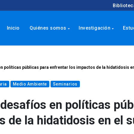
Bibliotec
Inicio
Quiénes somos
Investigación
Estu
arrow_drop_down
arrow_drop_down
 políticas públicas para enfrentar los impactos de la hidatidosis en
aria
Medio Ambiente
Seminarios
desafíos en políticas púb
 de la hidatidosis en el s