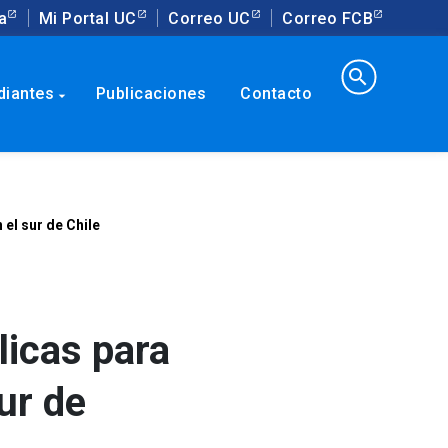
a
Mi Portal UC
Correo UC
Correo FCB
search
diantes
Publicaciones
Contacto
arrow_drop_down
 el sur de Chile
licas para
ur de