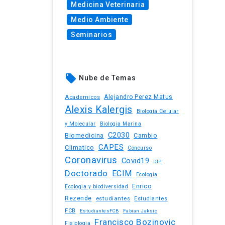
Medicina Veterinaria
Medio Ambiente
Seminarios
local_offer
Nube de Temas
Academicos
Alejandro Perez Matus
Alexis Kalergis
Biologia Celular
y Molecular
Biologia Marina
C2030
Biomedicina
Cambio
CAPES
Climatico
Concurso
Coronavirus
Covid19
DIP
Doctorado
ECIM
Ecologia
Enrico
Ecologia y biodiversidad
Rezende
estudiantes
Estudiantes
FCB
EstudiantesFCB
Fabian Jaksic
Francisco Bozinovic
Fisiologia