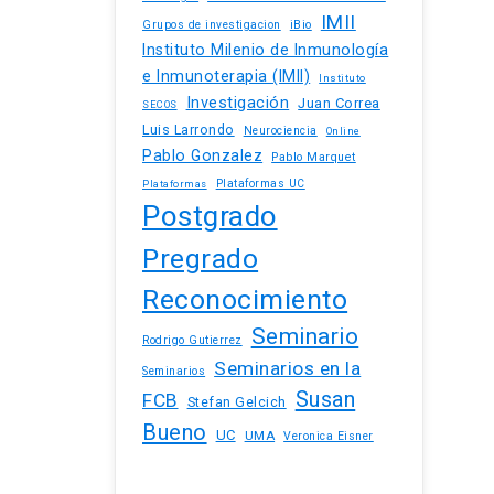
IMII
iBio
Grupos de investigacion
Instituto Milenio de Inmunología
e Inmunoterapia (IMII)
Instituto
Investigación
Juan Correa
SECOS
Luis Larrondo
Neurociencia
Online
Pablo Gonzalez
Pablo Marquet
Plataformas UC
Plataformas
Postgrado
Pregrado
Reconocimiento
Seminario
Rodrigo Gutierrez
Seminarios en la
Seminarios
Susan
FCB
Stefan Gelcich
Bueno
UC
UMA
Veronica Eisner