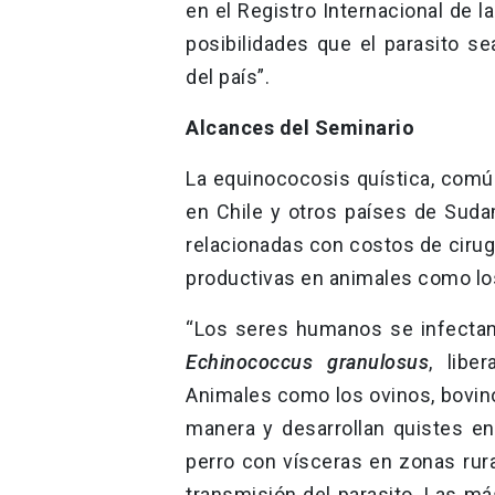
en el Registro Internacional de 
posibilidades que el parasito s
del país”.
Alcances del Seminario
La equinococosis quística, com
en Chile y otros países de Sud
relacionadas con costos de ciru
productivas en animales como los
“Los seres humanos se infectan
Echinococcus
granulosus
, libe
Animales como los ovinos, bovino
manera y desarrollan quistes e
perro con vísceras en zonas rura
transmisión del parasito. Las m