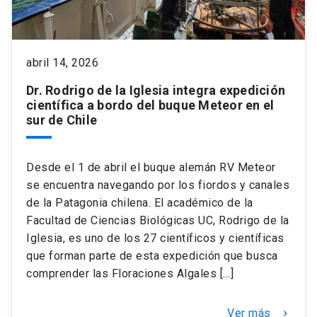
keyboard_arrow_down
Académicos
Dirección Investigación
Estudiantes
abril 14, 2026
Consejo de Facultad
Grupos de Investigación
Pregrado
Publicaciones
Dr. Rodrigo de la Iglesia integra expedición
científica a bordo del buque Meteor en el
Secretaría Académica
Institutos y Centros
Postgrado
Contacto
sur de Chile
Documentos FCB
FCB en el Territorio
Centro de Estudiantes
Desde el 1 de abril el buque alemán RV Meteor
se encuentra navegando por los fiordos y canales
Redes Internacionales
de la Patagonia chilena. El académico de la
Facultad de Ciencias Biológicas UC, Rodrigo de la
Iglesia, es uno de los 27 científicos y científicas
que forman parte de esta expedición que busca
comprender las Floraciones Algales […]
Ver más
keyboard_arrow_right