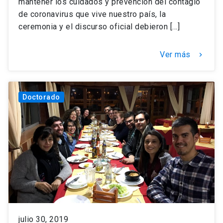
mantener los cuidados y prevención del contagio
de coronavirus que vive nuestro país, la
ceremonia y el discurso oficial debieron […]
Ver más
keyboard_arrow_right
Doctorado
julio 30, 2019