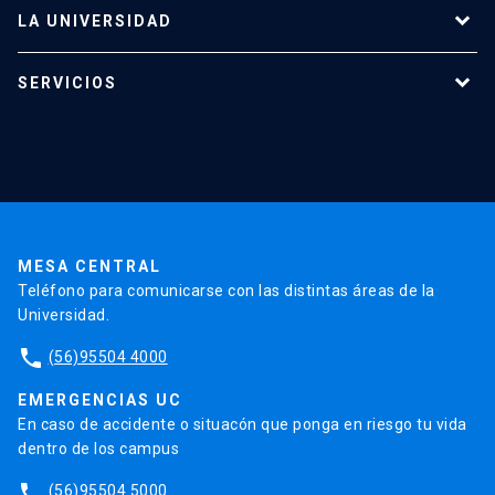
LA UNIVERSIDAD
Programas de estudio
SERVICIOS
Investigación
Red Salud UC
Extensión
Validación de Certificados
La Universidad
Pago de Matrículas
Código de Honor
Pago de Créditos
UC Transparente
Trabaja en la UC
Admisión
MESA CENTRAL
Teléfono para comunicarse con las distintas áreas de la
Universidad.
phone
(56)95504 4000
EMERGENCIAS UC
En caso de accidente o situacón que ponga en riesgo tu vida
dentro de los campus
phone
(56)95504 5000