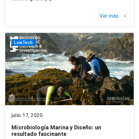
Ver más
keyboard_arrow_right
LowTech
julio 17, 2020
Microbiología Marina y Diseño: un
resultado fascinante