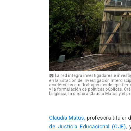
La red integra investigadores e invest
photo_camera
en la Estación de Investigación Interdisc
académicas que trabajan desde epistemolo
y la formulación de políticas públicas. C
la Iglesia, la doctora Claudia Matus y el 
Claudia Matus,
profesora titular 
de Justicia Educacional (CJE)
,