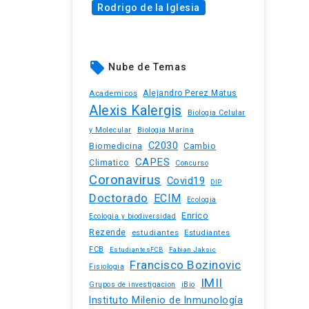
Rodrigo de la Iglesia
local_offer
Nube de Temas
Academicos
Alejandro Perez Matus
Alexis Kalergis
Biologia Celular
y Molecular
Biologia Marina
C2030
Biomedicina
Cambio
CAPES
Climatico
Concurso
Coronavirus
Covid19
DIP
Doctorado
ECIM
Ecologia
Enrico
Ecologia y biodiversidad
Rezende
estudiantes
Estudiantes
FCB
EstudiantesFCB
Fabian Jaksic
Francisco Bozinovic
Fisiologia
IMII
iBio
Grupos de investigacion
Instituto Milenio de Inmunología