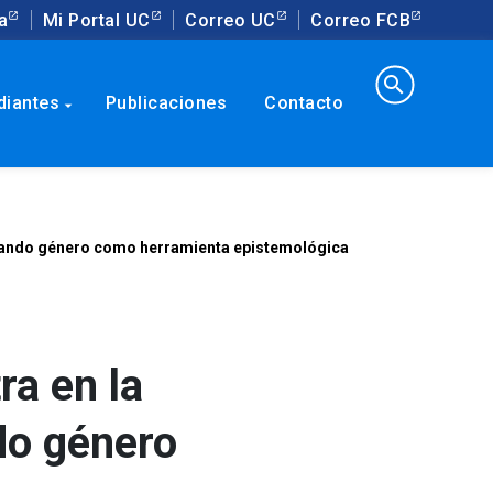
a
Mi Portal UC
Correo UC
Correo FCB
search
diantes
Publicaciones
Contacto
arrow_drop_down
 usando género como herramienta epistemológica
ra en la
do género