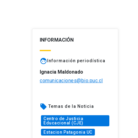
INFORMACIÓN
face
Información periodística
Ignacia Maldonado
comunicaciones@bio.puc.cl
local_offer
Temas de la Noticia
Centro de Justicia
Educacional (CJE)
Estacion Patagonia UC