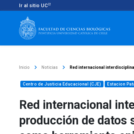
Ir al sitio UC
keyboard_arrow_right
keyboard_arrow_right
Inicio
Noticias
Red internacional interdiscipli
Centro de Justicia Educacional (CJE)
Estacion Pa
Red internacional inte
producción de datos 