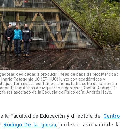
igadoras dedicadas a producir líneas de base de biodiversidad
iplinaria Patagonia UC (EPII-UC) junto con académicos y
gías feministas contemporáneas, la filosofía de la ciencia
réditos fotográficos de izquierda a derecha: Doctor Rodrigo De
profesor asociado de la Escuela de Psicología, Andrés Haye.
de la Facultad de Educación y directora del
Centro
 y
Rodrigo De la Iglesia
, profesor asociado de la