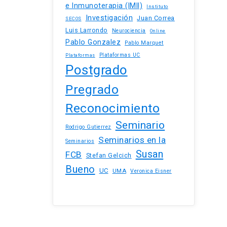
e Inmunoterapia (IMII)
Instituto
Investigación
Juan Correa
SECOS
Luis Larrondo
Neurociencia
Online
Pablo Gonzalez
Pablo Marquet
Plataformas UC
Plataformas
Postgrado
Pregrado
Reconocimiento
Seminario
Rodrigo Gutierrez
Seminarios en la
Seminarios
Susan
FCB
Stefan Gelcich
Bueno
UC
UMA
Veronica Eisner