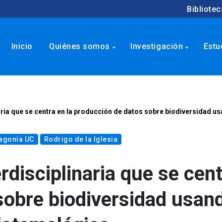
Bibliotec
Inicio
Quiénes somos
Investigación
Estu
arrow_drop_down
arrow_drop_down
naria que se centra en la producción de datos sobre biodiversidad
tagonia UC
Rodrigo de la Iglesia
rdisciplinaria que se cent
sobre biodiversidad usan