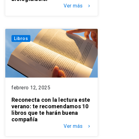
Ver más
keyboard_arrow_right
Libros
febrero 12, 2025
Reconecta con la lectura este
verano: te recomendamos 10
libros que te harán buena
compañía
Ver más
keyboard_arrow_right