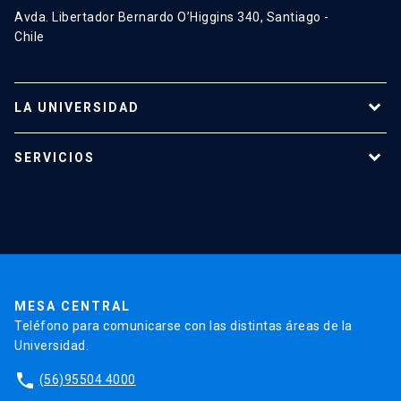
Avda. Libertador Bernardo O’Higgins 340, Santiago -
Chile
LA UNIVERSIDAD
Programas de estudio
SERVICIOS
Investigación
Red Salud UC
Extensión
Validación de Certificados
La Universidad
Pago de Matrículas
Código de Honor
Pago de Créditos
UC Transparente
Trabaja en la UC
Admisión
MESA CENTRAL
Teléfono para comunicarse con las distintas áreas de la
Universidad.
phone
(56)95504 4000