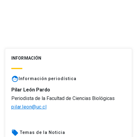
INFORMACIÓN
face
Información periodística
Pilar León Pardo
Periodista de la Facultad de Ciencias Biológicas
pilar.leon@uc.cl
local_offer
Temas de la Noticia