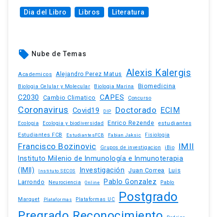
Dia del Libro
Libros
Literatura
local_offer
Nube de Temas
Alexis Kalergis
Academicos
Alejandro Perez Matus
Biomedicina
Biologia Celular y Molecular
Biologia Marina
C2030
CAPES
Cambio Climatico
Concurso
Coronavirus
Doctorado
ECIM
Covid19
DIP
Enrico Rezende
estudiantes
Ecologia
Ecologia y biodiversidad
Estudiantes FCB
EstudiantesFCB
Fabian Jaksic
Fisiologia
Francisco Bozinovic
IMII
iBio
Grupos de investigacion
Instituto Milenio de Inmunología e Inmunoterapia
(IMII)
Investigación
Juan Correa
Luis
Instituto SECOS
Pablo Gonzalez
Larrondo
Neurociencia
Pablo
Online
Postgrado
Marquet
Plataformas UC
Plataformas
Pregrado
Reconocimiento