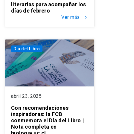
literarias para acompañar los
días de febrero
Ver más
keyboard_arrow_right
Dia del Libro
abril 23, 2025
Con recomendaciones
inspiradoras: la FCB
conmemora el Día del Libro |
Nota completa en
biologia.uc.cl