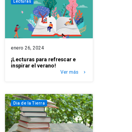
Lecturas
enero 26, 2024
¡Lecturas para refrescar e
inspirar el verano!
Ver más
keyboard_arrow_right
Dia de la Tierra