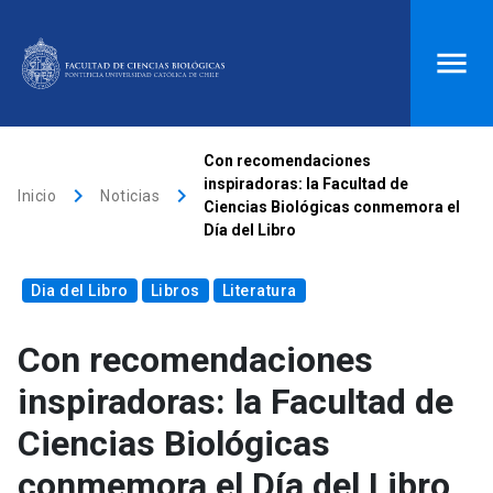
ACCESOS DIRECTOS
Con recomendaciones
inspiradoras: la Facultad de
keyboard_arrow_right
keyboard_arrow_right
Biblioteca
launch
Donaciones
launch
Inicio
Noticias
Ciencias Biológicas conmemora el
Día del Libro
Mi portal UC
launch
Correo
launch
search
Dia del Libro
Libros
Literatura
Con recomendaciones
Inicio
inspiradoras: la Facultad de
keyboard_arrow_down
Quiénes somos
Ciencias Biológicas
conmemora el Día del Libro
keyboard_arrow_down
Direcciones
Investigación