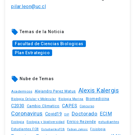
pilar.leon@uc.cl
local_offer
Temas de la Noticia
Facultad de Ciencias Biologicas
Plan Estrategico
local_offer
Nube de Temas
Alexis Kalergis
Academicos
Alejandro Perez Matus
Biomedicina
Biologia Celular y Molecular
Biologia Marina
C2030
CAPES
Cambio Climatico
Concurso
Coronavirus
Doctorado
ECIM
Covid19
DIP
Enrico Rezende
estudiantes
Ecologia
Ecologia y biodiversidad
Estudiantes FCB
EstudiantesFCB
Fabian Jaksic
Fisiologia