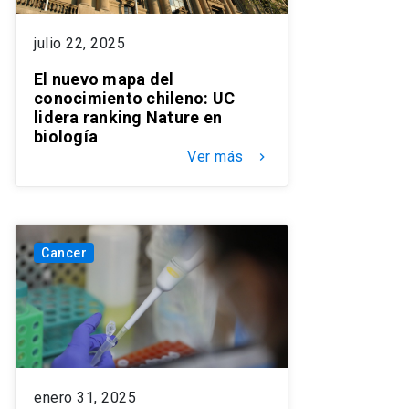
julio 22, 2025
El nuevo mapa del
conocimiento chileno: UC
lidera ranking Nature en
biología
Ver más
keyboard_arrow_right
Cancer
enero 31, 2025