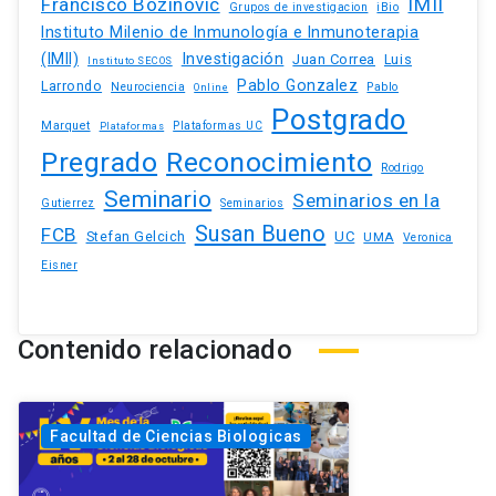
Francisco Bozinovic
IMII
iBio
Grupos de investigacion
Instituto Milenio de Inmunología e Inmunoterapia
(IMII)
Investigación
Juan Correa
Luis
Instituto SECOS
Pablo Gonzalez
Larrondo
Neurociencia
Pablo
Online
Postgrado
Marquet
Plataformas UC
Plataformas
Pregrado
Reconocimiento
Rodrigo
Seminario
Seminarios en la
Gutierrez
Seminarios
Susan Bueno
FCB
Stefan Gelcich
UC
UMA
Veronica
Eisner
Contenido relacionado
Facultad de Ciencias Biologicas