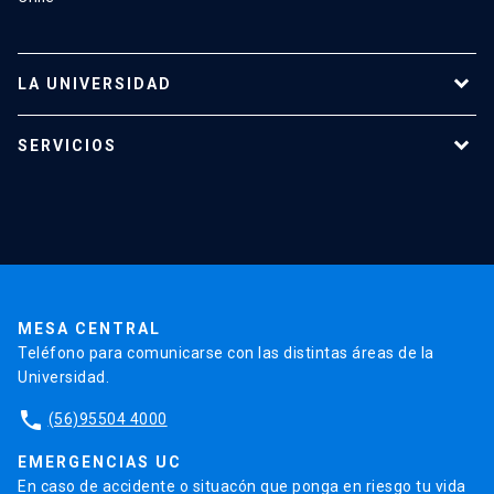
LA UNIVERSIDAD
Programas de estudio
SERVICIOS
Investigación
Red Salud UC
Extensión
Validación de Certificados
La Universidad
Pago de Matrículas
Código de Honor
Pago de Créditos
UC Transparente
Trabaja en la UC
Admisión
MESA CENTRAL
Teléfono para comunicarse con las distintas áreas de la
Universidad.
phone
(56)95504 4000
EMERGENCIAS UC
En caso de accidente o situacón que ponga en riesgo tu vida