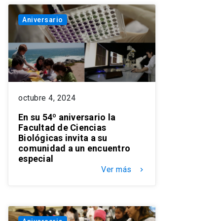
Aniversario
octubre 4, 2024
En su 54º aniversario la
Facultad de Ciencias
Biológicas invita a su
comunidad a un encuentro
especial
Ver más
keyboard_arrow_right