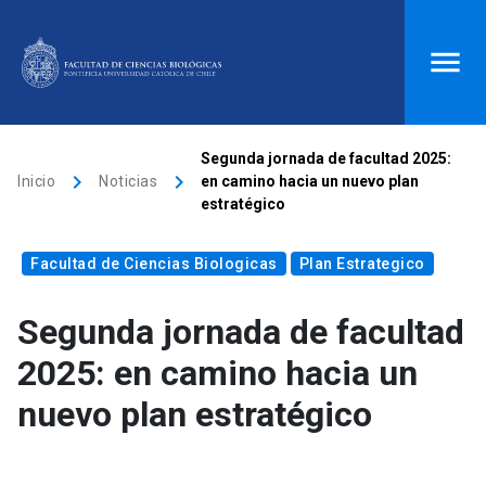
ACCESOS DIRECTOS
Segunda jornada de facultad 2025:
keyboard_arrow_right
keyboard_arrow_right
Inicio
Noticias
en camino hacia un nuevo plan
Biblioteca
launch
Donaciones
launch
estratégico
Mi portal UC
launch
Correo
launch
Facultad de Ciencias Biologicas
Plan Estrategico
search
Segunda jornada de facultad
Inicio
2025: en camino hacia un
nuevo plan estratégico
keyboard_arrow_down
Quiénes somos
keyboard_arrow_down
Direcciones
Investigación