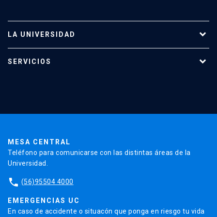
LA UNIVERSIDAD
Programas de estudio
SERVICIOS
Investigación
Red Salud UC
Extensión
Validación de Certificados
La Universidad
Pago de Matrículas
Código de Honor
Pago de Créditos
UC Transparente
Trabaja en la UC
Admisión
MESA CENTRAL
Teléfono para comunicarse con las distintas áreas de la
Universidad.
phone
(56)95504 4000
EMERGENCIAS UC
En caso de accidente o situacón que ponga en riesgo tu vida