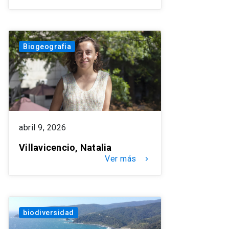
Biogeografia
abril 9, 2026
Villavicencio, Natalia
Ver más
keyboard_arrow_right
biodiversidad