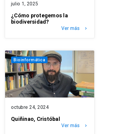
julio 1, 2025
¿Cómo protegemos la
biodiversidad?
Ver más
keyboard_arrow_right
Bioinformática
octubre 24, 2024
Quiñinao, Cristóbal
Ver más
keyboard_arrow_right