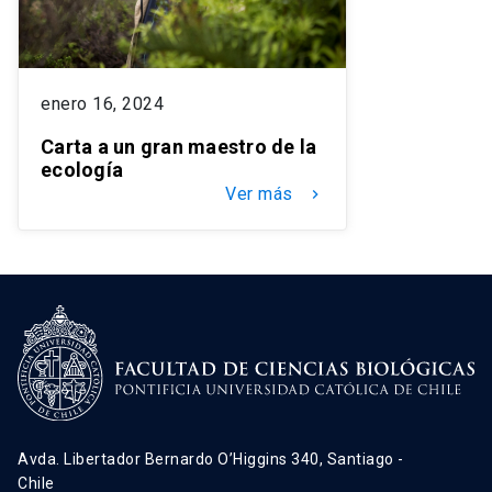
enero 16, 2024
Carta a un gran maestro de la
ecología
Ver más
keyboard_arrow_right
Avda. Libertador Bernardo O’Higgins 340, Santiago -
Chile