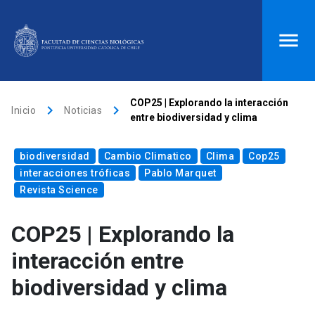
ACCESOS DIRECTOS
COP25 | Explorando la interacción
keyboard_arrow_right
keyboard_arrow_right
Inicio
Noticias
entre biodiversidad y clima
Biblioteca
launch
Donaciones
launch
biodiversidad
Mi portal UC
launch
Cambio Climatico
Correo
launch
Clima
Cop25
interacciones tróficas
Pablo Marquet
search
Revista Science
COP25 | Explorando la
Inicio
interacción entre
keyboard_arrow_down
Quiénes somos
biodiversidad y clima
keyboard_arrow_down
Direcciones
Investigación