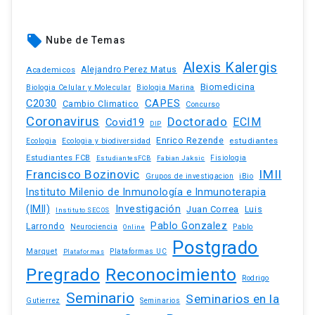
local_offer
Nube de Temas
Alexis Kalergis
Academicos
Alejandro Perez Matus
Biomedicina
Biologia Celular y Molecular
Biologia Marina
C2030
CAPES
Cambio Climatico
Concurso
Coronavirus
Doctorado
ECIM
Covid19
DIP
Enrico Rezende
estudiantes
Ecologia
Ecologia y biodiversidad
Estudiantes FCB
EstudiantesFCB
Fabian Jaksic
Fisiologia
Francisco Bozinovic
IMII
iBio
Grupos de investigacion
Instituto Milenio de Inmunología e Inmunoterapia
(IMII)
Investigación
Juan Correa
Luis
Instituto SECOS
Pablo Gonzalez
Larrondo
Neurociencia
Pablo
Online
Postgrado
Marquet
Plataformas UC
Plataformas
Pregrado
Reconocimiento
Rodrigo
Seminario
Seminarios en la
Gutierrez
Seminarios