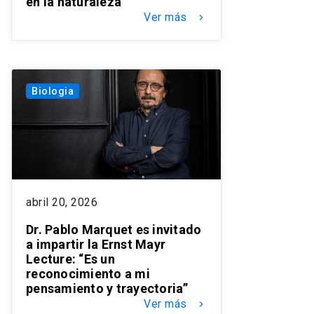
en la naturaleza
Ver más
keyboard_arrow_right
Biologia
abril 20, 2026
Dr. Pablo Marquet es invitado
a impartir la Ernst Mayr
Lecture: “Es un
reconocimiento a mi
pensamiento y trayectoria”
Ver más
keyboard_arrow_right