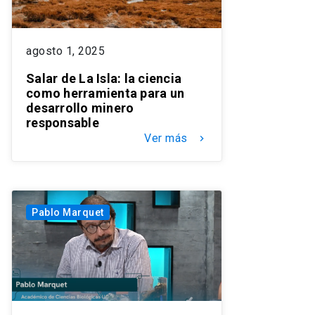
agosto 1, 2025
Salar de La Isla: la ciencia
como herramienta para un
desarrollo minero
responsable
Ver más
keyboard_arrow_right
Pablo Marquet