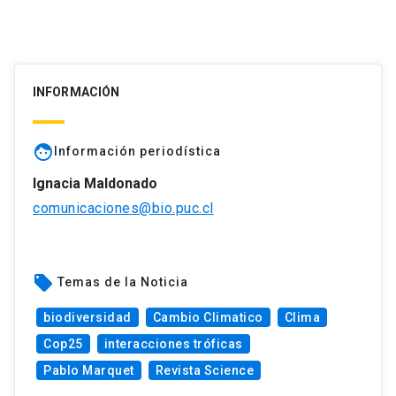
INFORMACIÓN
face
Información periodística
Ignacia Maldonado
comunicaciones@bio.puc.cl
local_offer
Temas de la Noticia
biodiversidad
Cambio Climatico
Clima
Cop25
interacciones tróficas
Pablo Marquet
Revista Science