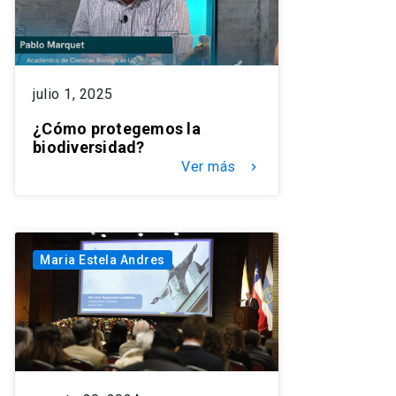
julio 1, 2025
¿Cómo protegemos la
biodiversidad?
Ver más
keyboard_arrow_right
Maria Estela Andres