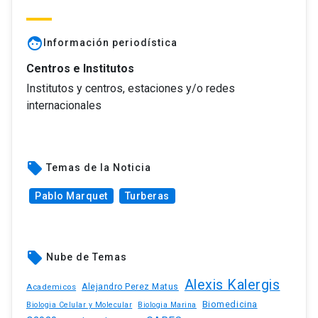
face
Información periodística
Centros e Institutos
Institutos y centros, estaciones y/o redes
internacionales
local_offer
Temas de la Noticia
Pablo Marquet
Turberas
local_offer
Nube de Temas
Alexis Kalergis
Academicos
Alejandro Perez Matus
Biomedicina
Biologia Celular y Molecular
Biologia Marina