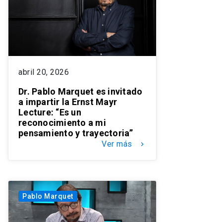
abril 20, 2026
Dr. Pablo Marquet es invitado
a impartir la Ernst Mayr
Lecture: “Es un
reconocimiento a mi
pensamiento y trayectoria”
Ver más
keyboard_arrow_right
Pablo Marquet