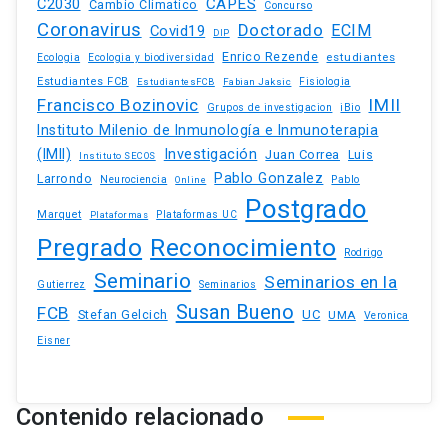
C2030
CAPES
Cambio Climatico
Concurso
Coronavirus
Doctorado
ECIM
Covid19
DIP
Enrico Rezende
estudiantes
Ecologia
Ecologia y biodiversidad
Estudiantes FCB
EstudiantesFCB
Fabian Jaksic
Fisiologia
Francisco Bozinovic
IMII
iBio
Grupos de investigacion
Instituto Milenio de Inmunología e Inmunoterapia
(IMII)
Investigación
Juan Correa
Luis
Instituto SECOS
Pablo Gonzalez
Larrondo
Neurociencia
Pablo
Online
Postgrado
Marquet
Plataformas UC
Plataformas
Pregrado
Reconocimiento
Rodrigo
Seminario
Seminarios en la
Gutierrez
Seminarios
Susan Bueno
FCB
Stefan Gelcich
UC
UMA
Veronica
Eisner
Contenido relacionado