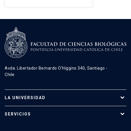
Avda. Libertador Bernardo O’Higgins 340, Santiago -
Chile
LA UNIVERSIDAD
Programas de estudio
SERVICIOS
Investigación
Red Salud UC
Extensión