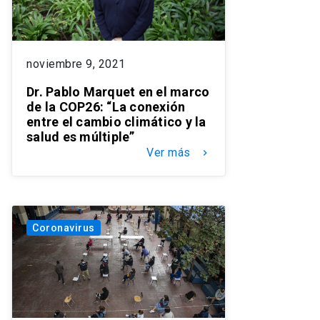
noviembre 9, 2021
Dr. Pablo Marquet en el marco
de la COP26: “La conexión
entre el cambio climático y la
salud es múltiple”
Ver más
keyboard_arrow_right
Coronavirus