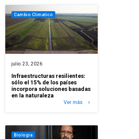
Cambio Climatico
julio 23, 2026
Infraestructuras resilientes:
sólo el 15% de los países
incorpora soluciones basadas
en la naturaleza
Ver más
keyboard_arrow_right
Biologia