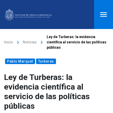
ACCESOS DIRECTOS
Ley de Turberas: la evidencia
keyboard_arrow_right
keyboard_arrow_right
Inicio
Noticias
científica al servicio de las políticas
Biblioteca
launch
Donaciones
launch
públicas
Mi portal UC
launch
Correo
launch
Pablo Marquet
Turberas
search
Ley de Turberas: la
Inicio
evidencia científica al
servicio de las políticas
keyboard_arrow_down
Quiénes somos
públicas
keyboard_arrow_down
Direcciones
Investigación