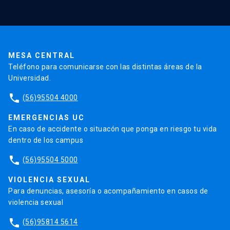
Validación de Certificados
La Universidad
Pago de Matrículas
Código de Honor
Pago de Créditos
UC Transparente
Trabaja en la UC
Admisión
MESA CENTRAL
Teléfono para comunicarse con las distintas áreas de la
Universidad.
phone
(56)95504 4000
EMERGENCIAS UC
En caso de accidente o situacón que ponga en riesgo tu vida
dentro de los campus
phone
(56)95504 5000
VIOLENCIA SEXUAL
Para denuncias, asesoría o acompañamiento en casos de
violencia sexual
phone
(56)95814 5614