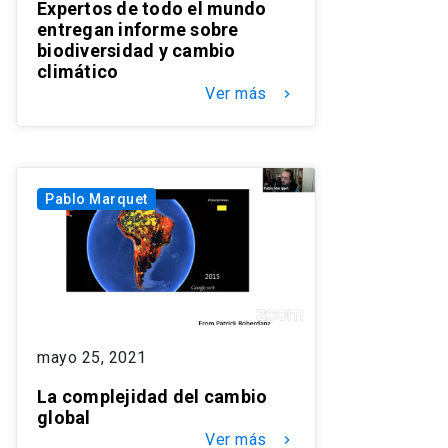
Expertos de todo el mundo
entregan informe sobre
biodiversidad y cambio
climático
Ver más
keyboard_arrow_right
Pablo Marquet
mayo 25, 2021
La complejidad del cambio
global
Ver más
keyboard_arrow_right