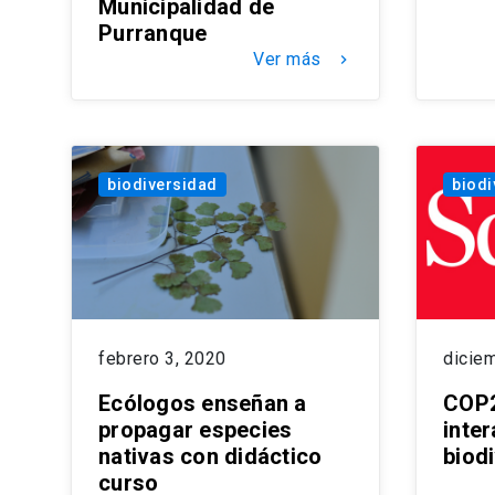
Municipalidad de
Purranque
Ver más
keyboard_arrow_right
biodiversidad
biodi
febrero 3, 2020
dicie
Ecólogos enseñan a
COP2
propagar especies
inte
nativas con didáctico
biod
curso