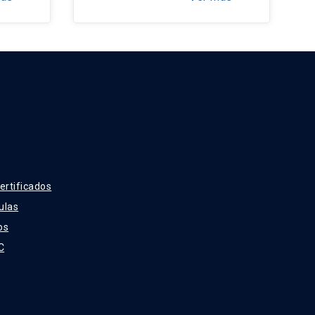
ertificados
ulas
os
C