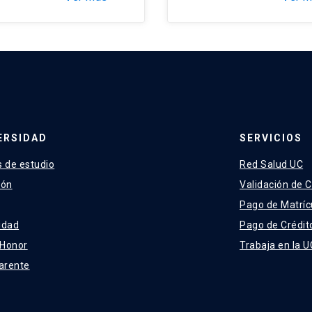
ERSIDAD
SERVICIOS
 de estudio
Red Salud UC
ión
Validación de C
Pago de Matríc
idad
Pago de Crédit
 Honor
Trabaja en la U
arente