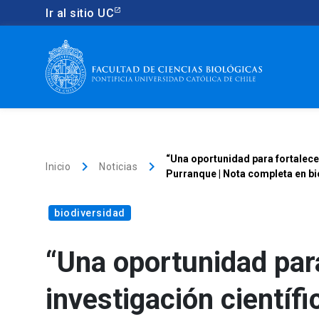
Ir al sitio UC
“Una oportunidad para fortalecer
keyboard_arrow_right
keyboard_arrow_right
Inicio
Noticias
Purranque | Nota completa en bi
biodiversidad
“Una oportunidad para
investigación científi