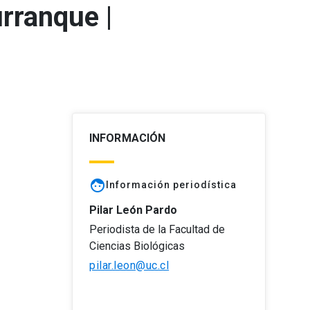
rranque |
INFORMACIÓN
face
Información periodística
Pilar León Pardo
Periodista de la Facultad de
Ciencias Biológicas
pilar.leon@uc.cl