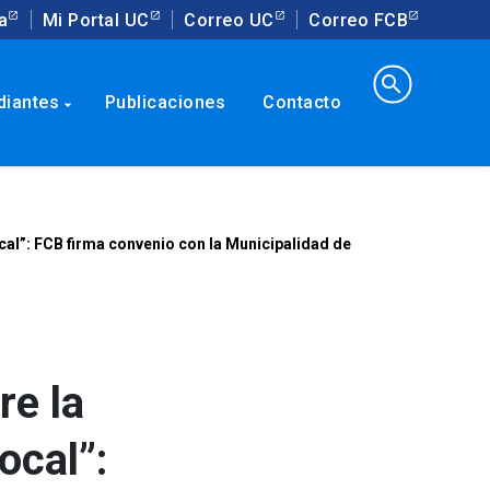
a
Mi Portal UC
Correo UC
Correo FCB
search
diantes
Publicaciones
Contacto
arrow_drop_down
local”: FCB firma convenio con la Municipalidad de
re la
ocal”: