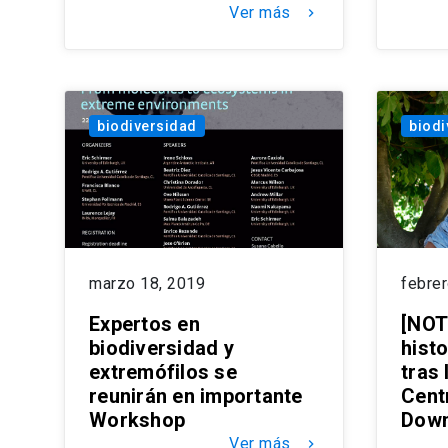
Ver más
keyboard_arrow_right
biodiversidad
biodi
marzo 18, 2019
febrer
Expertos en
[NOT
biodiversidad y
histo
extremófilos se
tras 
reunirán en importante
Cent
Workshop
Dow
Ver más
keyboard_arrow_right