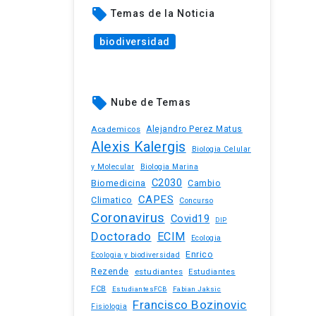
local_offer
Temas de la Noticia
biodiversidad
local_offer
Nube de Temas
Academicos
Alejandro Perez Matus
Alexis Kalergis
Biologia Celular
y Molecular
Biologia Marina
C2030
Biomedicina
Cambio
CAPES
Climatico
Concurso
Coronavirus
Covid19
DIP
Doctorado
ECIM
Ecologia
Enrico
Ecologia y biodiversidad
Rezende
estudiantes
Estudiantes
FCB
EstudiantesFCB
Fabian Jaksic
Francisco Bozinovic
Fisiologia