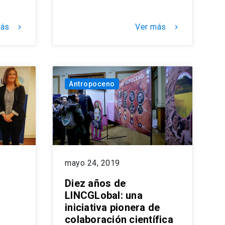
más
Ver más
keyboard_arrow_right
keyboard_arrow_right
Antropoceno
mayo 24, 2019
Diez años de
LINCGLobal: una
iniciativa pionera de
colaboración científica