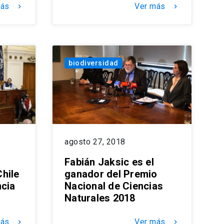
más
Ver más
keyboard_arrow_right
keyboard_arrow_right
biodiversidad
agosto 27, 2018
Fabián Jaksic es el
hile
ganador del Premio
ncia
Nacional de Ciencias
Naturales 2018
más
Ver más
keyboard_arrow_right
keyboard_arrow_right