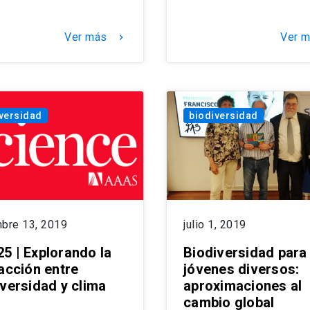
Ver más
Ver 
keyboard_arrow_right
versidad
biodiversidad
mbre 13, 2019
julio 1, 2019
5 | Explorando la
Biodiversidad para
racción entre
jóvenes diversos:
iversidad y clima
aproximaciones al
cambio global