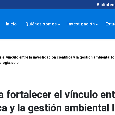
Bibliotec
Inicio
Quiénes somos
Investigación
Estu
arrow_drop_down
arrow_drop_down
 el vínculo entre la investigación científica y la gestión ambiental 
ologia.uc.cl
 fortalecer el vínculo ent
ca y la gestión ambiental l