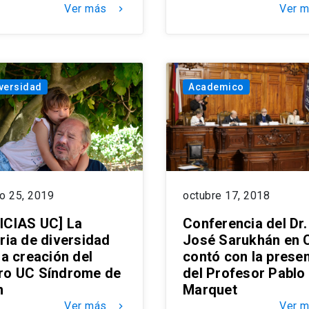
Ver más
Ver 
keyboard_arrow_right
versidad
Academico
o 25, 2019
octubre 17, 2018
ICIAS UC] La
Conferencia del Dr.
ria de diversidad
José Sarukhán en C
la creación del
contó con la prese
ro UC Síndrome de
del Profesor Pablo
n
Marquet
Ver más
Ver 
keyboard_arrow_right