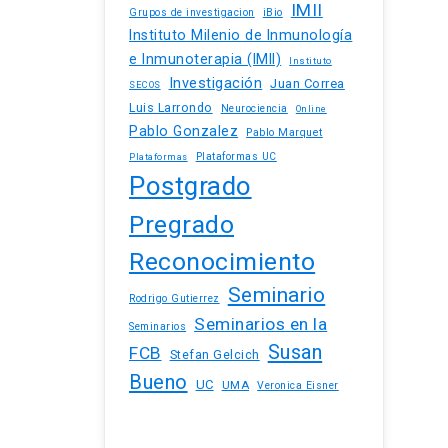
IMII
iBio
Grupos de investigacion
Instituto Milenio de Inmunología
e Inmunoterapia (IMII)
Instituto
Investigación
Juan Correa
SECOS
Luis Larrondo
Neurociencia
Online
Pablo Gonzalez
Pablo Marquet
Plataformas UC
Plataformas
Postgrado
Pregrado
Reconocimiento
Seminario
Rodrigo Gutierrez
Seminarios en la
Seminarios
Susan
FCB
Stefan Gelcich
Bueno
UC
UMA
Veronica Eisner