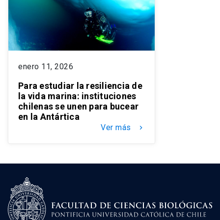
enero 11, 2026
Para estudiar la resiliencia de
la vida marina: instituciones
chilenas se unen para bucear
en la Antártica
Ver más
keyboard_arrow_right