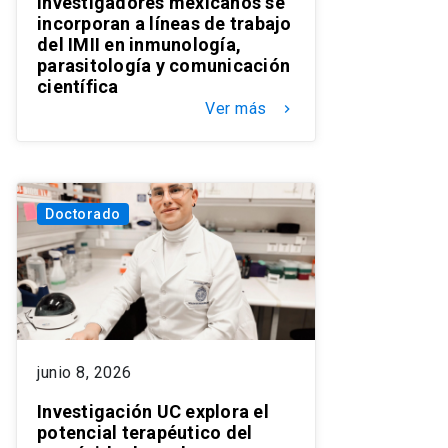
Investigadores mexicanos se
incorporan a líneas de trabajo
del IMII en inmunología,
parasitología y comunicación
científica
Ver más
keyboard_arrow_right
Doctorado
junio 8, 2026
Investigación UC explora el
potencial terapéutico del