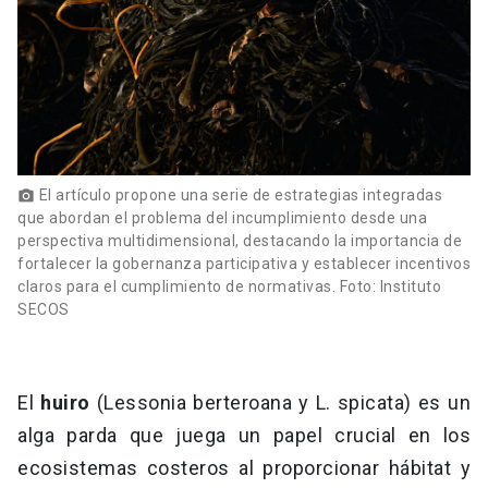
El artículo propone una serie de estrategias integradas
photo_camera
que abordan el problema del incumplimiento desde una
perspectiva multidimensional, destacando la importancia de
fortalecer la gobernanza participativa y establecer incentivos
claros para el cumplimiento de normativas. Foto: Instituto
SECOS
El
huiro
(Lessonia berteroana y L. spicata) es un
alga parda que juega un papel crucial en los
ecosistemas costeros al proporcionar hábitat y