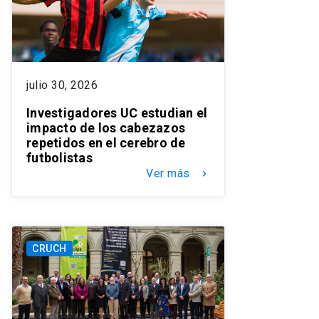
julio 30, 2026
Investigadores UC estudian el
impacto de los cabezazos
repetidos en el cerebro de
futbolistas
Ver más
keyboard_arrow_right
CRUCH