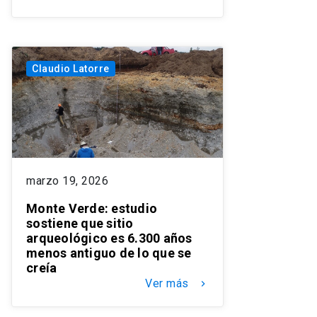
Claudio Latorre
marzo 19, 2026
Monte Verde: estudio
sostiene que sitio
arqueológico es 6.300 años
menos antiguo de lo que se
creía
Ver más
keyboard_arrow_right