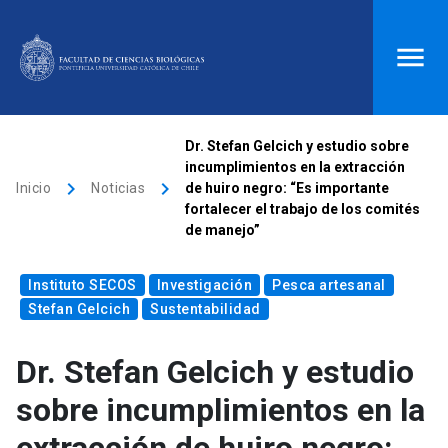
ACCESOS DIRECTOS
Dr. Stefan Gelcich y estudio sobre
incumplimientos en la extracción
Biblioteca
launch
Donaciones
launch
keyboard_arrow_right
keyboard_arrow_right
Inicio
Noticias
de huiro negro: “Es importante
fortalecer el trabajo de los comités
Mi portal UC
launch
Correo
launch
de manejo”
search
Instituto SECOS
Investigación
Pesca artesanal
Stefan Gelcich
Sustentabilidad
Inicio
Dr. Stefan Gelcich y estudio
keyboard_arrow_down
Quiénes somos
sobre incumplimientos en la
keyboard_arrow_down
Direcciones
Investigación