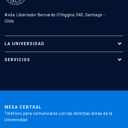
Avda. Libertador Bernardo O’Higgins 340, Santiago -
Chile
LA UNIVERSIDAD
Programas de estudio
SERVICIOS
Investigación
Red Salud UC
Extensión
Validación de Certificados
La Universidad
Pago de Matrículas
Código de Honor
Pago de Créditos
UC Transparente
Trabaja en la UC
Admisión
MESA CENTRAL
Teléfono para comunicarse con las distintas áreas de la
Universidad.