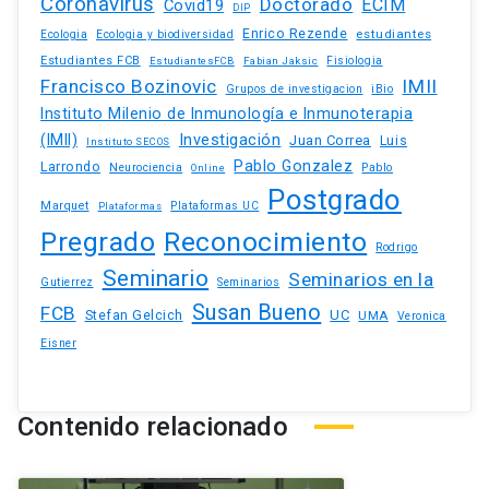
Coronavirus
Doctorado
ECIM
Covid19
DIP
Enrico Rezende
estudiantes
Ecologia
Ecologia y biodiversidad
Estudiantes FCB
EstudiantesFCB
Fabian Jaksic
Fisiologia
Francisco Bozinovic
IMII
iBio
Grupos de investigacion
Instituto Milenio de Inmunología e Inmunoterapia
(IMII)
Investigación
Juan Correa
Luis
Instituto SECOS
Pablo Gonzalez
Larrondo
Neurociencia
Pablo
Online
Postgrado
Marquet
Plataformas UC
Plataformas
Pregrado
Reconocimiento
Rodrigo
Seminario
Seminarios en la
Gutierrez
Seminarios
Susan Bueno
FCB
Stefan Gelcich
UC
UMA
Veronica
Eisner
Contenido relacionado