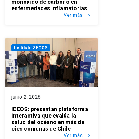
monóxido de carbono en
enfermedades inflamatorias
Ver más
keyboard_arrow_right
Instituto SECOS
junio 2, 2026
IDEOS: presentan plataforma
interactiva que evalúa la
salud del océano en más de
cien comunas de Chile
Ver más
keyboard_arrow_right