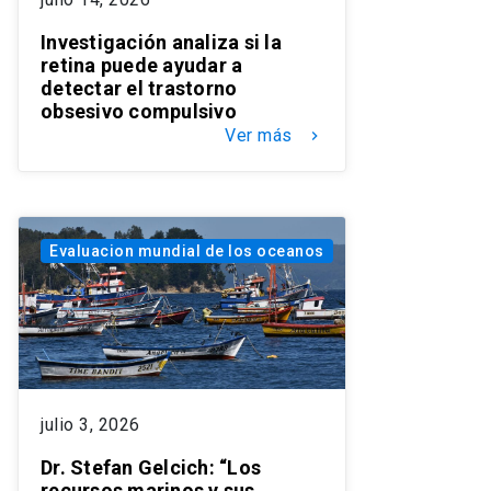
Investigación analiza si la
retina puede ayudar a
detectar el trastorno
obsesivo compulsivo
Ver más
keyboard_arrow_right
Evaluacion mundial de los oceanos
julio 3, 2026
Dr. Stefan Gelcich: “Los
recursos marinos y sus