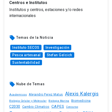
Centros e Institutos
Institutos y centros, estaciones y/o redes
internacionales
local_offer
Temas de la Noticia
Instituto SECOS
Investigación
Pesca artesanal
Stefan Gelcich
Sustentabilidad
local_offer
Nube de Temas
Alexis Kalergis
Academicos
Alejandro Perez Matus
Biomedicina
Biologia Celular y Molecular
Biologia Marina
C2030
CAPES
Cambio Climatico
Concurso