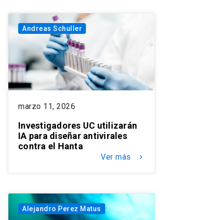
Andreas Schuller
marzo 11, 2026
Investigadores UC utilizarán
IA para diseñar antivirales
contra el Hanta
Ver más
keyboard_arrow_right
Alejandro Perez Matus