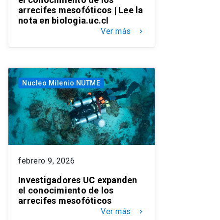
arrecifes mesofóticos | Lee la
nota en biologia.uc.cl
Ver más
keyboard_arrow_right
Nucleo Milenio NUTME
febrero 9, 2026
Investigadores UC expanden
el conocimiento de los
arrecifes mesofóticos
Ver más
keyboard_arrow_right