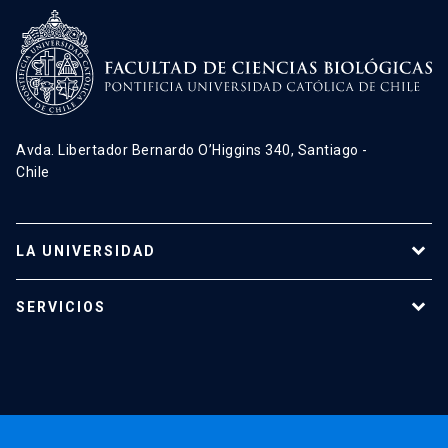
Avda. Libertador Bernardo O’Higgins 340, Santiago -
Chile
LA UNIVERSIDAD
Programas de estudio
SERVICIOS
Investigación
Red Salud UC
Extensión
Validación de Certificados
La Universidad
Pago de Matrículas
Código de Honor
Pago de Créditos
UC Transparente