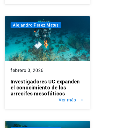
Alejandro Perez Matus
febrero 3, 2026
Investigadores UC expanden
el conocimiento de los
arrecifes mesofóticos
Ver más
keyboard_arrow_right