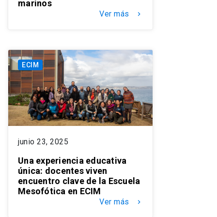
marinos
Ver más
keyboard_arrow_right
ECIM
junio 23, 2025
Una experiencia educativa
única: docentes viven
encuentro clave de la Escuela
Mesofótica en ECIM
Ver más
keyboard_arrow_right