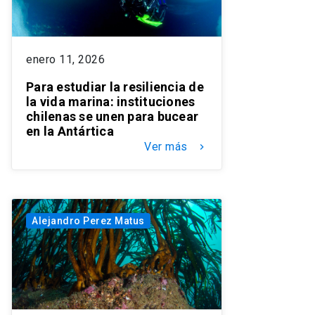
enero 11, 2026
Para estudiar la resiliencia de
la vida marina: instituciones
chilenas se unen para bucear
en la Antártica
Ver más
keyboard_arrow_right
Alejandro Perez Matus