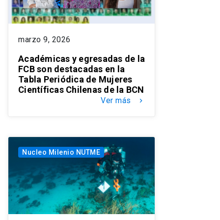
marzo 9, 2026
Académicas y egresadas de la
FCB son destacadas en la
Tabla Periódica de Mujeres
Científicas Chilenas de la BCN
Ver más
keyboard_arrow_right
Nucleo Milenio NUTME