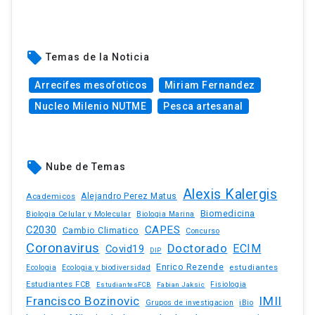
local_offer
Temas de la Noticia
Arrecifes mesofoticos
Miriam Fernandez
Nucleo Milenio NUTME
Pesca artesanal
local_offer
Nube de Temas
Alexis Kalergis
Academicos
Alejandro Perez Matus
Biomedicina
Biologia Celular y Molecular
Biologia Marina
C2030
CAPES
Cambio Climatico
Concurso
Coronavirus
Doctorado
ECIM
Covid19
DIP
Enrico Rezende
estudiantes
Ecologia
Ecologia y biodiversidad
Estudiantes FCB
EstudiantesFCB
Fabian Jaksic
Fisiologia
Francisco Bozinovic
IMII
iBio
Grupos de investigacion