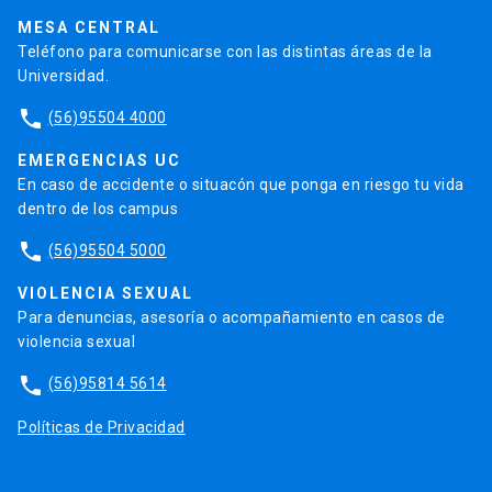
Trabaja en la UC
Admisión
MESA CENTRAL
Teléfono para comunicarse con las distintas áreas de la
Universidad.
phone
(56)95504 4000
EMERGENCIAS UC
En caso de accidente o situacón que ponga en riesgo tu vida
dentro de los campus
phone
(56)95504 5000
VIOLENCIA SEXUAL
Para denuncias, asesoría o acompañamiento en casos de
violencia sexual
phone
(56)95814 5614
Políticas de Privacidad