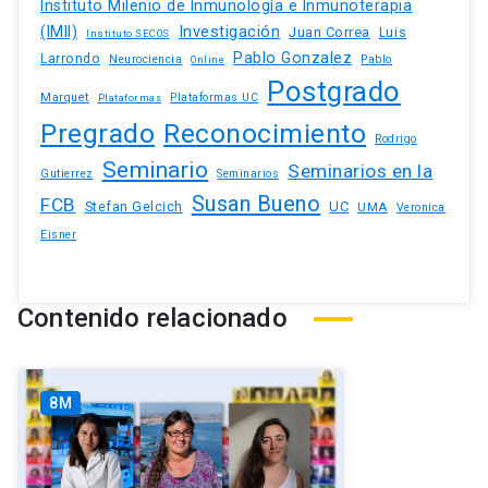
Instituto Milenio de Inmunología e Inmunoterapia
(IMII)
Investigación
Juan Correa
Luis
Instituto SECOS
Pablo Gonzalez
Larrondo
Neurociencia
Pablo
Online
Postgrado
Marquet
Plataformas UC
Plataformas
Pregrado
Reconocimiento
Rodrigo
Seminario
Seminarios en la
Gutierrez
Seminarios
Susan Bueno
FCB
Stefan Gelcich
UC
UMA
Veronica
Eisner
Contenido relacionado
8M