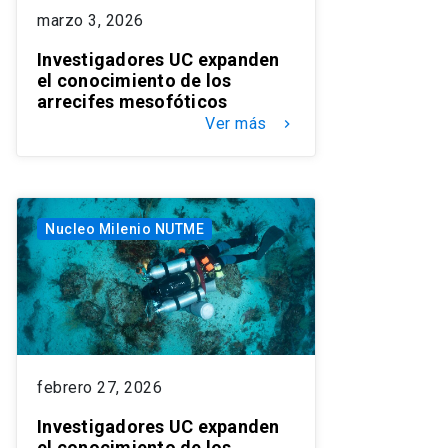
marzo 3, 2026
Investigadores UC expanden
el conocimiento de los
arrecifes mesofóticos
Ver más
keyboard_arrow_right
Nucleo Milenio NUTME
febrero 27, 2026
Investigadores UC expanden
el conocimiento de los