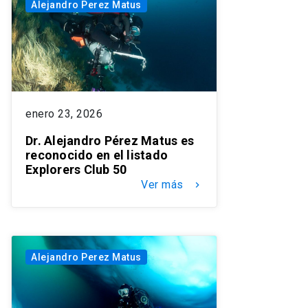
Alejandro Perez Matus
enero 23, 2026
Dr. Alejandro Pérez Matus es
reconocido en el listado
Explorers Club 50
Ver más
keyboard_arrow_right
Alejandro Perez Matus