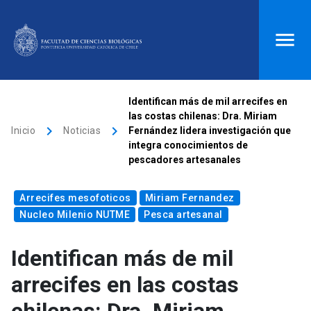
ACCESOS DIRECTOS
Identifican más de mil arrecifes en
las costas chilenas: Dra. Miriam
Biblioteca
launch
Donaciones
launch
keyboard_arrow_right
keyboard_arrow_right
Inicio
Noticias
Fernández lidera investigación que
integra conocimientos de
Mi portal UC
launch
Correo
launch
pescadores artesanales
search
Arrecifes mesofoticos
Miriam Fernandez
Nucleo Milenio NUTME
Pesca artesanal
Inicio
Identifican más de mil
keyboard_arrow_down
Quiénes somos
arrecifes en las costas
keyboard_arrow_down
Direcciones
Investigación