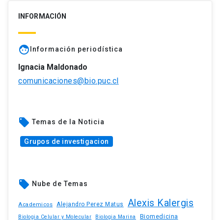
INFORMACIÓN
face
Información periodística
Ignacia Maldonado
comunicaciones@bio.puc.cl
local_offer
Temas de la Noticia
Grupos de investigacion
local_offer
Nube de Temas
Alexis Kalergis
Academicos
Alejandro Perez Matus
Biomedicina
Biologia Celular y Molecular
Biologia Marina