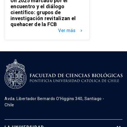
Un 2025 marcado por el
encuentro y el diálogo
científico: grupos de
investigación revitalizan el
quehacer de la FCB
Ver más
keyboard_arrow_right
Avda. Libertador Bernardo O’Higgins 340, Santiago -
Chile