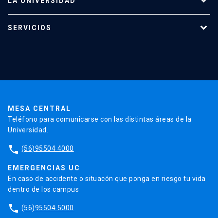
LA UNIVERSIDAD
Programas de estudio
SERVICIOS
Investigación
Red Salud UC
Extensión
Validación de Certificados
La Universidad
Pago de Matrículas
Código de Honor
Pago de Créditos
UC Transparente
Trabaja en la UC
Admisión
MESA CENTRAL
Teléfono para comunicarse con las distintas áreas de la
Universidad.
phone
(56)95504 4000
EMERGENCIAS UC
En caso de accidente o situacón que ponga en riesgo tu vida
dentro de los campus
phone
(56)95504 5000