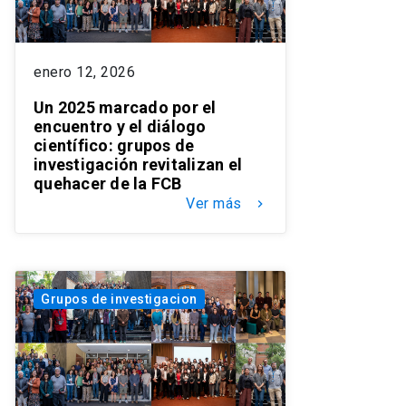
enero 12, 2026
Un 2025 marcado por el
encuentro y el diálogo
científico: grupos de
investigación revitalizan el
quehacer de la FCB
Ver más
keyboard_arrow_right
Grupos de investigacion