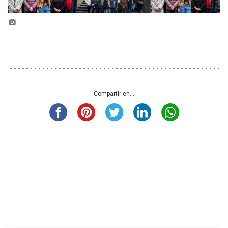
photo_camera
Compartir en...