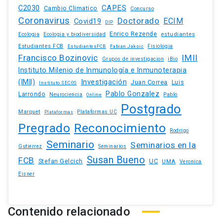
C2030
CAPES
Cambio Climatico
Concurso
Coronavirus
Doctorado
ECIM
Covid19
DIP
Enrico Rezende
estudiantes
Ecologia
Ecologia y biodiversidad
Estudiantes FCB
EstudiantesFCB
Fabian Jaksic
Fisiologia
Francisco Bozinovic
IMII
iBio
Grupos de investigacion
Instituto Milenio de Inmunología e Inmunoterapia
(IMII)
Investigación
Juan Correa
Luis
Instituto SECOS
Pablo Gonzalez
Larrondo
Neurociencia
Pablo
Online
Postgrado
Marquet
Plataformas UC
Plataformas
Pregrado
Reconocimiento
Rodrigo
Seminario
Seminarios en la
Gutierrez
Seminarios
Susan Bueno
FCB
Stefan Gelcich
UC
UMA
Veronica
Eisner
Contenido relacionado