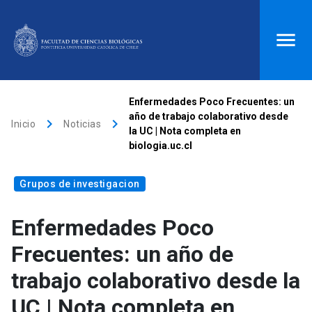
ACCESOS DIRECTOS
Enfermedades Poco Frecuentes: un
año de trabajo colaborativo desde
keyboard_arrow_right
keyboard_arrow_right
Biblioteca
launch
Donaciones
launch
Inicio
Noticias
la UC | Nota completa en
biologia.uc.cl
Mi portal UC
launch
Correo
launch
search
Grupos de investigacion
Enfermedades Poco
Inicio
Frecuentes: un año de
keyboard_arrow_down
Quiénes somos
trabajo colaborativo desde la
UC | Nota completa en
keyboard_arrow_down
Direcciones
Investigación