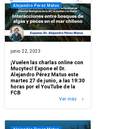
Alejandro Perez Matus
junio 22, 2023
¡Vuelen las charlas online con
Mucytec! Expone el Dr.
Alejandro Pérez Matus este
martes 27 de junio, a las 19:30
horas por el YouTube de la
FCB
Ver más
keyboard_arrow_right