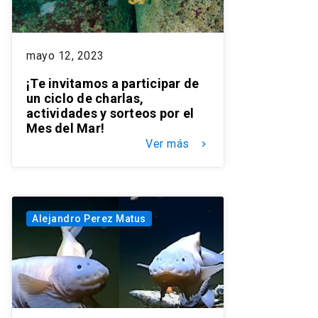
mayo 12, 2023
¡Te invitamos a participar de
un ciclo de charlas,
actividades y sorteos por el
Mes del Mar!
Ver más
keyboard_arrow_right
Alejandro Perez Matus