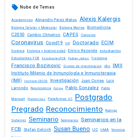
local_offer
Nube de Temas
Alexis Kalergis
Academicos
Alejandro Perez Matus
Biomedicina
Biologia Celular y Molecular
Biologia Marina
C2030
CAPES
Cambio Climatico
Concurso
Coronavirus
Doctorado
ECIM
Covid19
DIP
Enrico Rezende
estudiantes
Ecologia
Ecologia y biodiversidad
Estudiantes FCB
EstudiantesFCB
Fabian Jaksic
Fisiologia
Francisco Bozinovic
IMII
iBio
Grupos de investigacion
Instituto Milenio de Inmunología e Inmunoterapia
(IMII)
Investigación
Juan Correa
Luis
Instituto SECOS
Pablo Gonzalez
Larrondo
Neurociencia
Pablo
Online
Postgrado
Marquet
Plataformas UC
Plataformas
Pregrado
Reconocimiento
Rodrigo
Seminario
Seminarios en la
Gutierrez
Seminarios
Susan Bueno
FCB
Stefan Gelcich
UC
UMA
Veronica