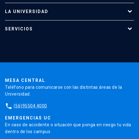
LA UNIVERSIDAD
Programas de estudio
SERVICIOS
Investigación
Red Salud UC
Extensión
Validación de Certificados
La Universidad
Pago de Matrículas
Código de Honor
Pago de Créditos
UC Transparente
Trabaja en la UC
Admisión
MESA CENTRAL
Teléfono para comunicarse con las distintas áreas de la
Universidad.
phone
(56)95504 4000
EMERGENCIAS UC
En caso de accidente o situacón que ponga en riesgo tu vida
dentro de los campus