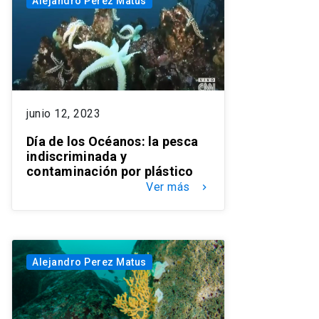
Alejandro Perez Matus
junio 12, 2023
Día de los Océanos: la pesca
indiscriminada y
contaminación por plástico
Ver más
keyboard_arrow_right
Alejandro Perez Matus