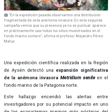
“En la expedición pasada observamos una distribución
photo_camera
fragmentada de esta anémona invasora. En esta segunda
campaña vemos que su presencia ya no es puntual: aparece
en prácticamente casi todos los sitios muestreados en el
fondo marino somero", afirma el profesor Alejandro Pérez
Matus.
Una expedición científica realizada en la Región
de Aysén detectó una
expansión significativa
de la anémona invasora
Metridium senile
en el
fondo marino de la Patagonia norte.
Este hallazgo encendió las alertas entre
investigadores por su potencial impacto en uno
de los ecosistemas marinos más prístinos del