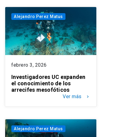
Alejandro Perez Matus
febrero 3, 2026
Investigadores UC expanden
el conocimiento de los
arrecifes mesofóticos
Ver más
keyboard_arrow_right
Alejandro Perez Matus