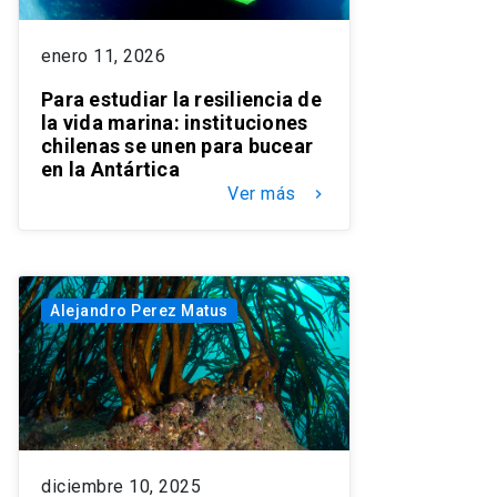
enero 11, 2026
Para estudiar la resiliencia de
la vida marina: instituciones
chilenas se unen para bucear
en la Antártica
Ver más
keyboard_arrow_right
Alejandro Perez Matus
diciembre 10, 2025