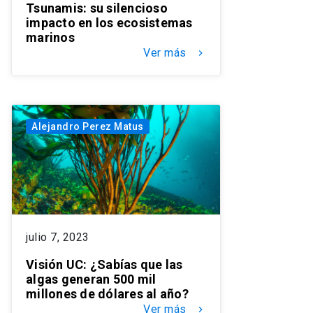
Tsunamis: su silencioso
impacto en los ecosistemas
marinos
Ver más
keyboard_arrow_right
Alejandro Perez Matus
julio 7, 2023
Visión UC: ¿Sabías que las
algas generan 500 mil
millones de dólares al año?
Ver más
keyboard_arrow_right