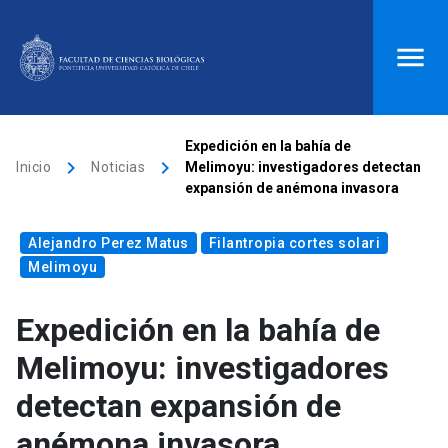
ACCESOS DIRECTOS
Expedición en la bahía de
keyboard_arrow_right
keyboard_arrow_right
Inicio
Noticias
Melimoyu: investigadores detectan
Biblioteca
launch
Donaciones
launch
expansión de anémona invasora
Mi portal UC
launch
Correo
launch
Alejandro Perez Matus
Filantropia cortes solari
search
Melimoyu
Expedición en la bahía de
Inicio
Melimoyu: investigadores
keyboard_arrow_down
Quiénes somos
detectan expansión de
anémona invasora
keyboard_arrow_down
Direcciones
Investigación