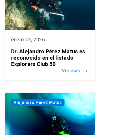
enero 23, 2026
Dr. Alejandro Pérez Matus es
reconocido en el listado
Explorers Club 50
Ver más
keyboard_arrow_right
Alejandro Perez Matus