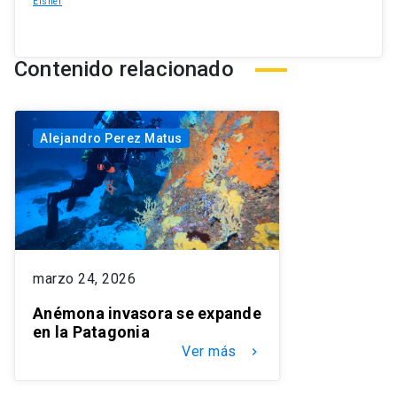
Eisner
Contenido relacionado
Alejandro Perez Matus
marzo 24, 2026
Anémona invasora se expande
en la Patagonia
Ver más
keyboard_arrow_right