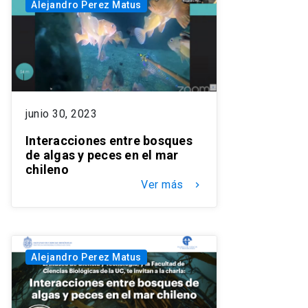
Alejandro Perez Matus
junio 30, 2023
Interacciones entre bosques
de algas y peces en el mar
chileno
Ver más
keyboard_arrow_right
Alejandro Perez Matus