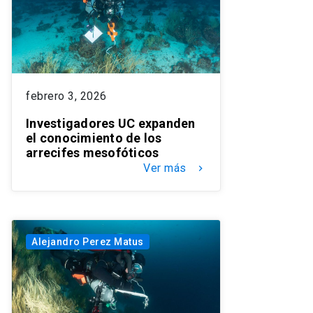
febrero 3, 2026
Investigadores UC expanden
el conocimiento de los
arrecifes mesofóticos
Ver más
keyboard_arrow_right
Alejandro Perez Matus