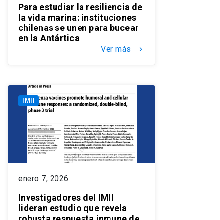
Para estudiar la resiliencia de
la vida marina: instituciones
chilenas se unen para bucear
en la Antártica
Ver más
keyboard_arrow_right
IMII
enero 7, 2026
Investigadores del IMII
lideran estudio que revela
robusta respuesta inmune de