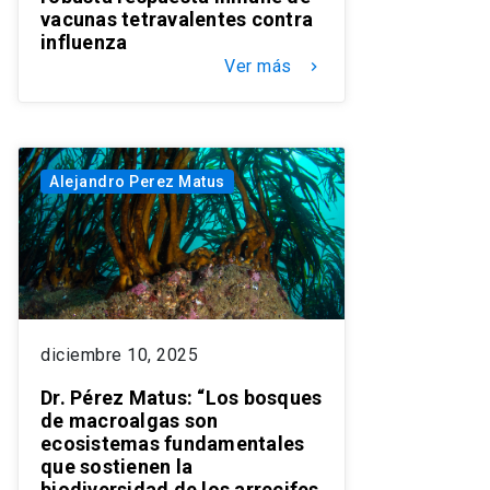
vacunas tetravalentes contra
influenza
Ver más
keyboard_arrow_right
Alejandro Perez Matus
diciembre 10, 2025
Dr. Pérez Matus: “Los bosques
de macroalgas son
ecosistemas fundamentales
que sostienen la
biodiversidad de los arrecifes