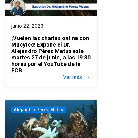
junio 22, 2023
¡Vuelen las charlas online con
Mucytec! Expone el Dr.
Alejandro Pérez Matus este
martes 27 de junio, a las 19:30
horas por el YouTube de la
FCB
Ver más
keyboard_arrow_right
Alejandro Perez Matus