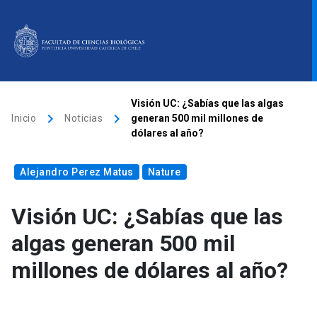
ACCESOS DIRECTOS
Visión UC: ¿Sabías que las algas
keyboard_arrow_right
keyboard_arrow_right
Inicio
Noticias
generan 500 mil millones de
Biblioteca
launch
Donaciones
launch
Mi portal UC
launch
dólares al año?
Correo
launch
Alejandro Perez Matus
Nature
search
Visión UC: ¿Sabías que las
Inicio
algas generan 500 mil
millones de dólares al año?
Quiénes somos
Direcciones
Investigación