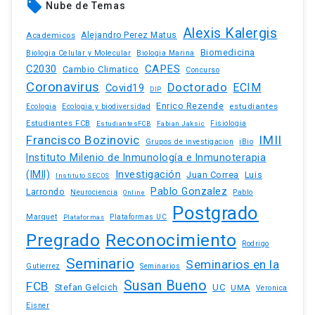
local_offer
Nube de Temas
Alexis Kalergis
Academicos
Alejandro Perez Matus
Biomedicina
Biologia Celular y Molecular
Biologia Marina
C2030
CAPES
Cambio Climatico
Concurso
Coronavirus
Doctorado
ECIM
Covid19
DIP
Enrico Rezende
estudiantes
Ecologia
Ecologia y biodiversidad
Estudiantes FCB
EstudiantesFCB
Fabian Jaksic
Fisiologia
Francisco Bozinovic
IMII
iBio
Grupos de investigacion
Instituto Milenio de Inmunología e Inmunoterapia
(IMII)
Investigación
Juan Correa
Luis
Instituto SECOS
Pablo Gonzalez
Larrondo
Neurociencia
Pablo
Online
Postgrado
Marquet
Plataformas UC
Plataformas
Pregrado
Reconocimiento
Rodrigo
Seminario
Seminarios en la
Gutierrez
Seminarios
Susan Bueno
FCB
Stefan Gelcich
UC
UMA
Veronica
Eisner