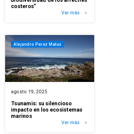
costeros”
Ver más
keyboard_arrow_right
Alejandro Perez Matus
agosto 19, 2025
Tsunamis: su silencioso
impacto en los ecosistemas
marinos
Ver más
keyboard_arrow_right