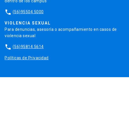
dentro de los campus
phone
(56)95504 5000
VIOLENCIA SEXUAL
Para denuncias, asesoría o acompañamiento en casos de
violencia sexual
phone
(56)95814 5614
Políticas de Privacidad