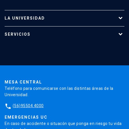
LA UNIVERSIDAD
Programas de estudio
SERVICIOS
Investigación
Red Salud UC
Extensión
Validación de Certificados
La Universidad
Pago de Matrículas
Código de Honor
Pago de Créditos
UC Transparente
Trabaja en la UC
Admisión
MESA CENTRAL
Teléfono para comunicarse con las distintas áreas de la
Universidad.
phone
(56)95504 4000
EMERGENCIAS UC
En caso de accidente o situacón que ponga en riesgo tu vida