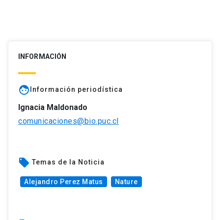
INFORMACIÓN
face
Información periodística
Ignacia Maldonado
comunicaciones@bio.puc.cl
local_offer
Temas de la Noticia
Alejandro Perez Matus
Nature