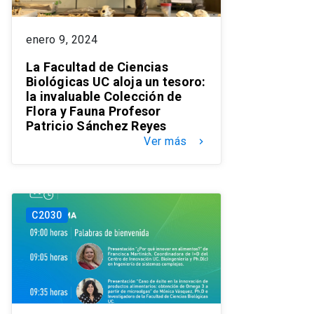
enero 9, 2024
La Facultad de Ciencias
Biológicas UC aloja un tesoro:
la invaluable Colección de
Flora y Fauna Profesor
Patricio Sánchez Reyes
Ver más
keyboard_arrow_right
C2030