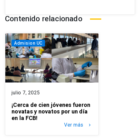
Contenido relacionado
Admision UC
julio 7, 2025
¡Cerca de cien jóvenes fueron
novatas y novatos por un día
en la FCB!
Ver más
keyboard_arrow_right