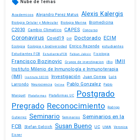
local_offer
Nube de Temas
Alexis Kalergis
Academicos
Alejandro Perez Matus
Biomedicina
Biologia Celular y Molecular
Biologia Marina
C2030
CAPES
Cambio Climatico
Concurso
Coronavirus
Doctorado
ECIM
Covid19
DIP
Enrico Rezende
estudiantes
Ecologia
Ecologia y biodiversidad
Estudiantes FCB
EstudiantesFCB
Fabian Jaksic
Fisiologia
Francisco Bozinovic
IMII
iBio
Grupos de investigacion
Instituto Milenio de Inmunología e Inmunoterapia
(IMII)
Investigación
Juan Correa
Luis
Instituto SECOS
Pablo Gonzalez
Larrondo
Neurociencia
Pablo
Online
Postgrado
Marquet
Plataformas UC
Plataformas
Pregrado
Reconocimiento
Rodrigo
Seminario
Seminarios en la
Gutierrez
Seminarios
Susan Bueno
FCB
Stefan Gelcich
UC
UMA
Veronica
Eisner