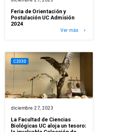
Feria de Orientación y
Postulación UC Admisión
2024
Ver más
keyboard_arrow_right
C2030
diciembre 27, 2023
La Facultad de Ciencias
Biológicas UC aloja un tesoro:
la invaluable Colección de