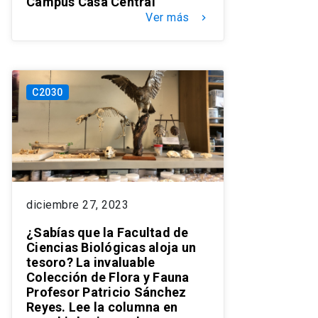
Campus Casa Central
Ver más
keyboard_arrow_right
C2030
diciembre 27, 2023
¿Sabías que la Facultad de
Ciencias Biológicas aloja un
tesoro? La invaluable
Colección de Flora y Fauna
Profesor Patricio Sánchez
Reyes. Lee la columna en