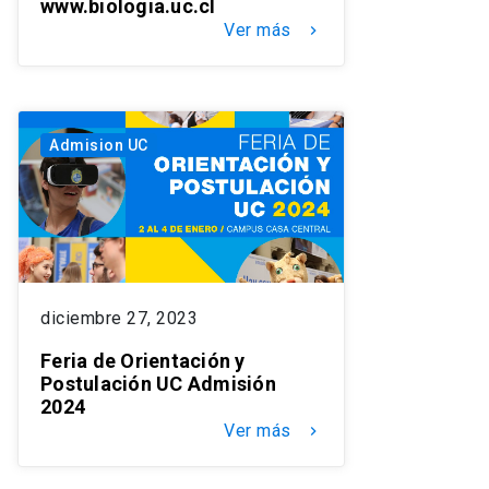
www.biologia.uc.cl
Ver más
keyboard_arrow_right
Admision UC
diciembre 27, 2023
Feria de Orientación y
Postulación UC Admisión
2024
Ver más
keyboard_arrow_right