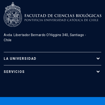
Avda. Libertador Bernardo O’Higgins 340, Santiago -
Chile
LA UNIVERSIDAD
Programas de estudio
SERVICIOS
Investigación
Red Salud UC
Extensión
Validación de Certificados
La Universidad
Pago de Matrículas
Código de Honor
Pago de Créditos
UC Transparente