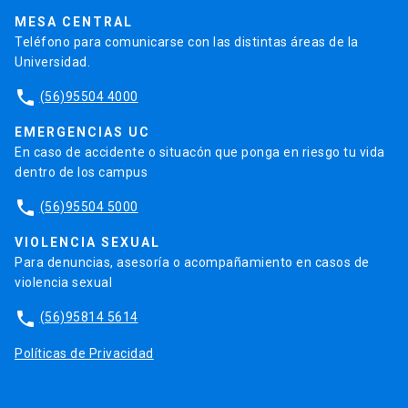
Trabaja en la UC
Admisión
MESA CENTRAL
Teléfono para comunicarse con las distintas áreas de la
Universidad.
phone
(56)95504 4000
EMERGENCIAS UC
En caso de accidente o situacón que ponga en riesgo tu vida
dentro de los campus
phone
(56)95504 5000
VIOLENCIA SEXUAL
Para denuncias, asesoría o acompañamiento en casos de
violencia sexual
phone
(56)95814 5614
Políticas de Privacidad