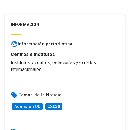
INFORMACIÓN
face
Información periodística
Centros e Institutos
Institutos y centros, estaciones y/o redes
internacionales
local_offer
Temas de la Noticia
Admision UC
C2030