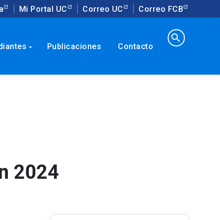
a
Mi Portal UC
Correo UC
Correo FCB
search
diantes
Publicaciones
Contacto
arrow_drop_down
ón 2024