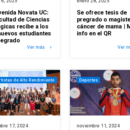
 6, 2025
enero 28, 2025
venida Novata UC:
Se ofrece tesis de
acultad de Ciencias
pregrado o magiste
gicas recibe a los
cáncer de mama | 
nuevos estudiantes
info en el QR
regrado
Ver más
Ver 
keyboard_arrow_right
tistas de Alto Rendimiento
Deportes
mbre 17, 2024
noviembre 11, 2024