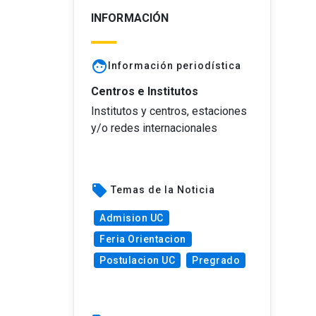
INFORMACIÓN
face
Información periodística
Centros e Institutos
Institutos y centros, estaciones
y/o redes internacionales
local_offer
Temas de la Noticia
Admision UC
Feria Orientacion
Postulacion UC
Pregrado