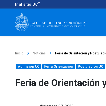
Ir al sitio UC
keyboard_arrow_right
keyboard_arrow_right
Inicio
Noticias
Feria de Orientación y Postula
Admision UC
Feria Orientacion
Postulacion UC
Feria de Orientación