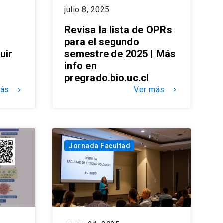
julio 8, 2025
Revisa la lista de OPRs
para el segundo
uir
semestre de 2025 | Más
info en
pregrado.bio.uc.cl
más
Ver más
keyboard_arrow_right
keyboard_arrow_right
Jornada Facultad