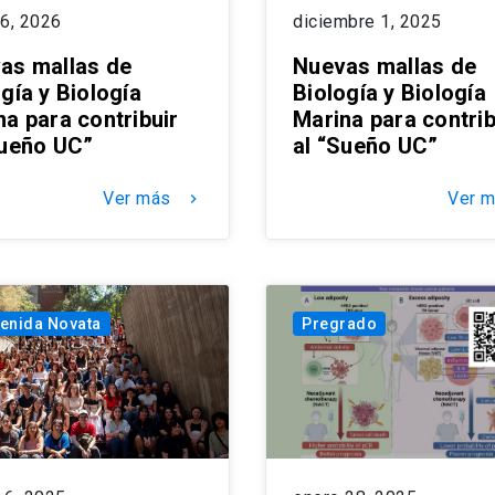
 6, 2026
diciembre 1, 2025
as mallas de
Nuevas mallas de
gía y Biología
Biología y Biología
na para contribuir
Marina para contrib
Sueño UC”
al “Sueño UC”
Ver más
Ver 
keyboard_arrow_right
enida Novata
Pregrado