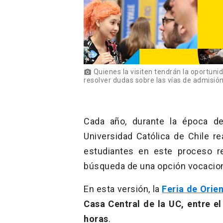
Quienes la visiten tendrán la oportuni
photo_camera
resolver dudas sobre las vías de admisió
Cada año, durante la época de 
Universidad Católica de Chile r
estudiantes en este proceso r
búsqueda de una opción vocacion
En esta versión, la
Feria de Orie
Casa Central de la UC, entre e
horas
.