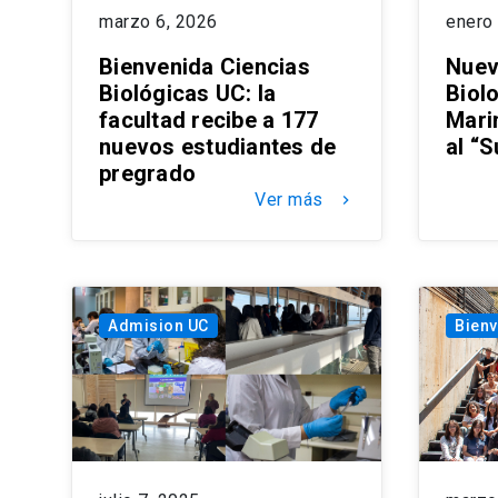
marzo 6, 2026
enero
Bienvenida Ciencias
Nuev
Biológicas UC: la
Biolo
facultad recibe a 177
Mari
nuevos estudiantes de
al “
pregrado
Ver más
keyboard_arrow_right
Admision UC
Bienv