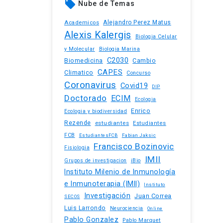
local_offer
Nube de Temas
Academicos
Alejandro Perez Matus
Alexis Kalergis
Biologia Celular
y Molecular
Biologia Marina
C2030
Biomedicina
Cambio
CAPES
Climatico
Concurso
Coronavirus
Covid19
DIP
Doctorado
ECIM
Ecologia
Enrico
Ecologia y biodiversidad
Rezende
estudiantes
Estudiantes
FCB
EstudiantesFCB
Fabian Jaksic
Francisco Bozinovic
Fisiologia
IMII
iBio
Grupos de investigacion
Instituto Milenio de Inmunología
e Inmunoterapia (IMII)
Instituto
Investigación
Juan Correa
SECOS
Luis Larrondo
Neurociencia
Online
Pablo Gonzalez
Pablo Marquet