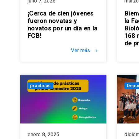
julio 7, 2025
marzo
¡Cerca de cien jóvenes
Bien
fueron novatas y
la F
novatos por un día en la
Bioló
FCB!
168 
de p
Ver más
keyboard_arrow_right
practicas
Depor
enero 8, 2025
dicie