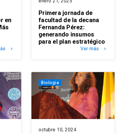
enero 21, 2025
Primera jornada de
r en
facultad de la decana
Más
Fernanda Pérez:
generando insumos
para el plan estratégico
más
Ver más
keyboard_arrow_right
keyboard_arrow_right
Biologia
octubre 10, 2024