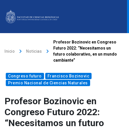
ACCESOS DIRECTOS
Profesor Bozinovic en Congreso
Futuro 2022: “Necesitamos un
keyboard_arrow_right
keyboard_arrow_right
Biblioteca
launch
Donaciones
launch
Mi portal UC
launch
Inicio
Noticias
futuro colaborativo, en un mundo
cambiante”
Correo
launch
search
Congreso futuro
Francisco Bozinovic
Premio Nacional de Ciencias Naturales
Inicio
Profesor Bozinovic en
Congreso Futuro 2022:
Quiénes somos
“Necesitamos un futuro
Direcciones
Investigación