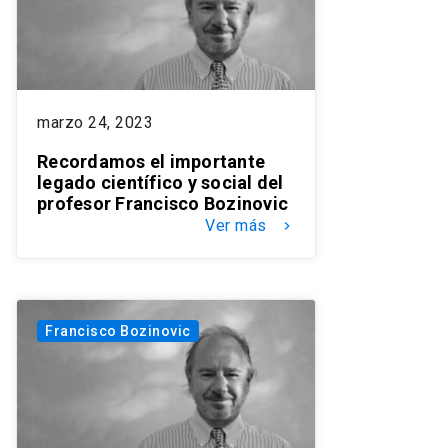
marzo 24, 2023
Recordamos el importante
legado científico y social del
profesor Francisco Bozinovic
Ver más
keyboard_arrow_right
Francisco Bozinovic