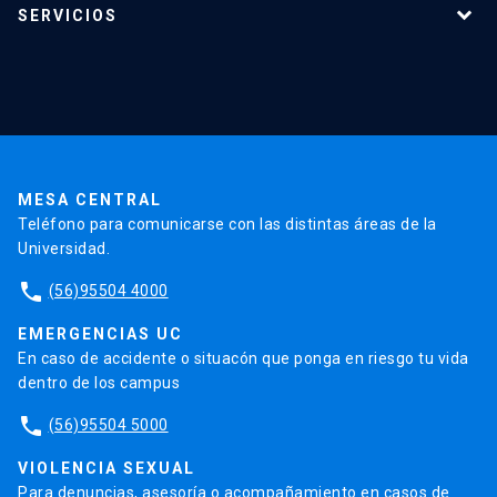
SERVICIOS
Investigación
Red Salud UC
Extensión
Validación de Certificados
La Universidad
Pago de Matrículas
Código de Honor
Pago de Créditos
UC Transparente
Trabaja en la UC
Admisión
MESA CENTRAL
Teléfono para comunicarse con las distintas áreas de la
Universidad.
phone
(56)95504 4000
EMERGENCIAS UC
En caso de accidente o situacón que ponga en riesgo tu vida
dentro de los campus
phone
(56)95504 5000
VIOLENCIA SEXUAL
Para denuncias, asesoría o acompañamiento en casos de