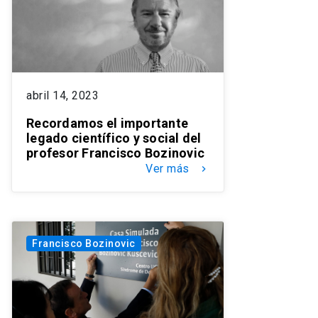
abril 14, 2023
Recordamos el importante
legado científico y social del
profesor Francisco Bozinovic
Ver más
keyboard_arrow_right
Francisco Bozinovic