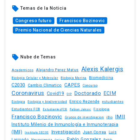
local_offer
Temas de la Noticia
Congreso futuro
Francisco Bozinovic
Premio Nacional de Ciencias Naturales
local_offer
Nube de Temas
Alexis Kalergis
Academicos
Alejandro Perez Matus
Biomedicina
Biologia Celular y Molecular
Biologia Marina
C2030
CAPES
Cambio Climatico
Concurso
Coronavirus
Doctorado
ECIM
Covid19
DIP
Enrico Rezende
estudiantes
Ecologia
Ecologia y biodiversidad
Estudiantes FCB
EstudiantesFCB
Fabian Jaksic
Fisiologia
Francisco Bozinovic
IMII
iBio
Grupos de investigacion
Instituto Milenio de Inmunología e Inmunoterapia
(IMII)
Investigación
Juan Correa
Luis
Instituto SECOS
Pablo Gonzalez
Larrondo
Neurociencia
Pablo
Online