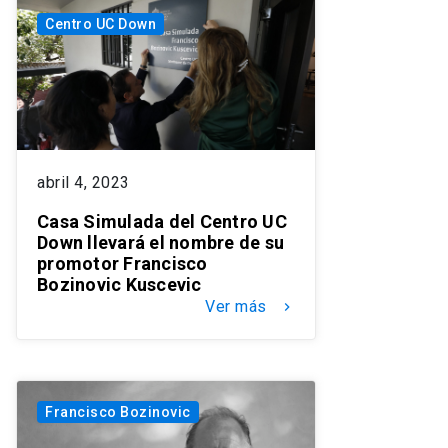
Centro UC Down
abril 4, 2023
Casa Simulada del Centro UC
Down llevará el nombre de su
promotor Francisco
Bozinovic Kuscevic
Ver más
keyboard_arrow_right
Francisco Bozinovic