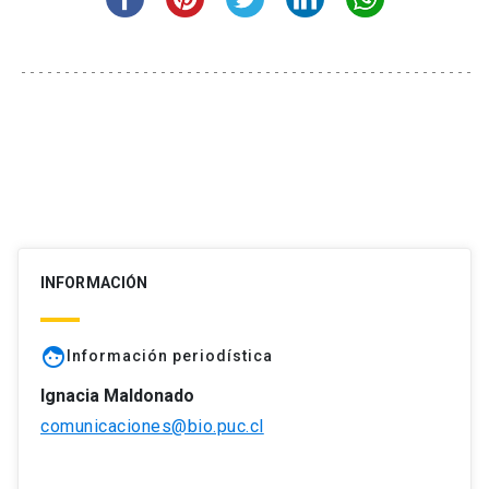
INFORMACIÓN
face
Información periodística
Ignacia Maldonado
comunicaciones@bio.puc.cl