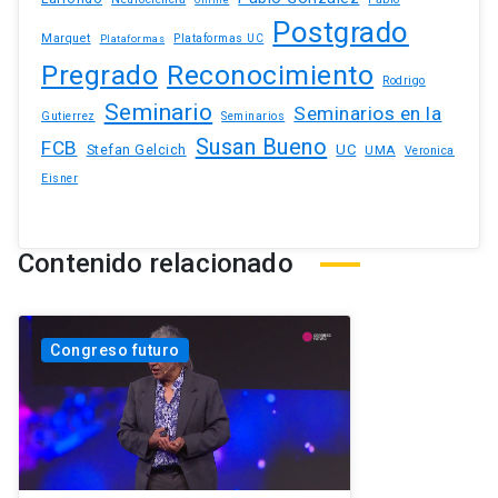
Postgrado
Marquet
Plataformas UC
Plataformas
Pregrado
Reconocimiento
Rodrigo
Seminario
Seminarios en la
Gutierrez
Seminarios
Susan Bueno
FCB
Stefan Gelcich
UC
UMA
Veronica
Eisner
Contenido relacionado
Congreso futuro