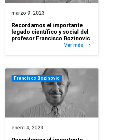
marzo 9, 2023
Recordamos el importante
legado científico y social del
profesor Francisco Bozinovic
Ver más
keyboard_arrow_right
Francisco Bozinovic
enero 4, 2023
Recordamos el importante