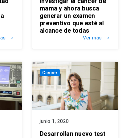
tad
investigar el cáncer de
mama y ahora busca
ia
generar un examen
preventivo que esté al
alcance de todas
más
Ver más
keyboard_arrow_right
keyboard_arrow_right
Cancer
junio 1, 2020
Desarrollan nuevo test