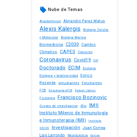
local_offer
Nube de Temas
Academicos
Alejandro Perez Matus
Alexis Kalergis
Biologia Celular
y Molecular
Biologia Marina
C2030
Biomedicina
Cambio
CAPES
Climatico
Concurso
Coronavirus
Covid19
DIP
Doctorado
ECIM
Ecologia
Enrico
Ecologia y biodiversidad
Rezende
estudiantes
Estudiantes
FCB
EstudiantesFCB
Fabian Jaksic
Francisco Bozinovic
Fisiologia
IMII
iBio
Grupos de investigacion
Instituto Milenio de Inmunología
e Inmunoterapia (IMII)
Instituto
Investigación
Juan Correa
SECOS
Luis Larrondo
Neurociencia
Online