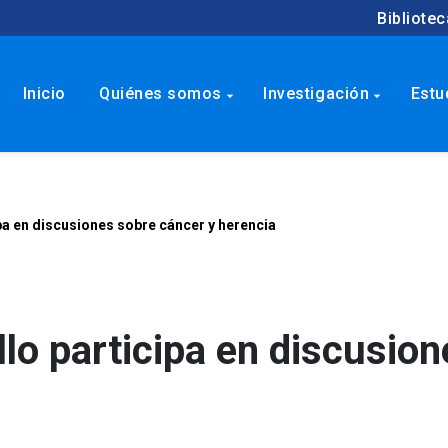
Bibliotec
Inicio
Quiénes somos
Investigación
Estu
arrow_drop_down
arrow_drop_down
ipa en discusiones sobre cáncer y herencia
llo participa en discusio