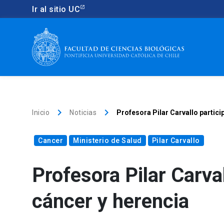
Ir al sitio UC
keyboard_arrow_right
keyboard_arrow_right
Inicio
Noticias
Profesora Pilar Carvallo partic
Cancer
Ministerio de Salud
Pilar Carvallo
Profesora Pilar Carva
cáncer y herencia