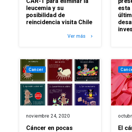
CAR-T para eliminar la
prese
leucemia y su
esta
posibilidad de
últi
reincidencia visita Chile
desa
inve
Ver más
keyboard_arrow_right
Cancer
Canc
noviembre 24, 2020
octub
Cáncer en pocas
El c