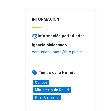
INFORMACIÓN
face
Información periodística
Ignacia Maldonado
comunicaciones@bio.puc.cl
local_offer
Temas de la Noticia
Cancer
Ministerio de Salud
Pilar Carvallo