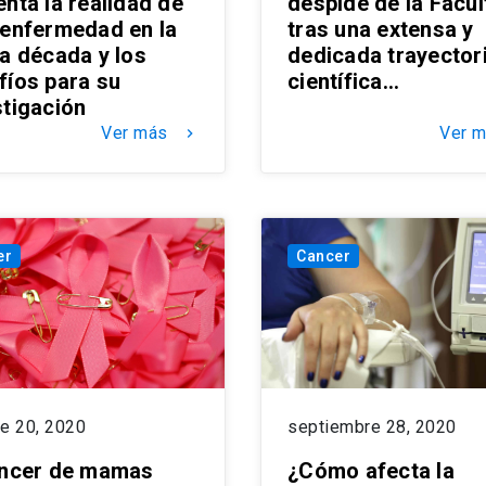
nta la realidad de
despide de la Facul
 enfermedad en la
tras una extensa y
ma década y los
dedicada trayector
fíos para su
científica…
stigación
Ver más
Ver 
keyboard_arrow_right
er
Cancer
re 20, 2020
septiembre 28, 2020
áncer de mamas
¿Cómo afecta la