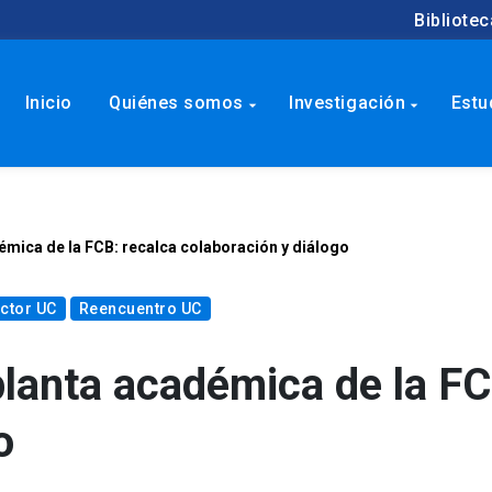
Bibliotec
Inicio
Quiénes somos
Investigación
Estu
arrow_drop_down
arrow_drop_down
émica de la FCB: recalca colaboración y diálogo
ctor UC
Reencuentro UC
planta académica de la FC
o