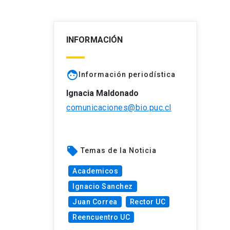
INFORMACIÓN
face
Información periodística
Ignacia Maldonado
comunicaciones@bio.puc.cl
local_offer
Temas de la Noticia
Academicos
Ignacio Sanchez
Juan Correa
Rector UC
Reencuentro UC