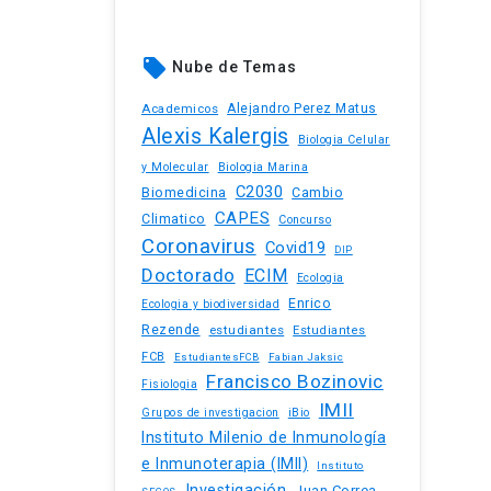
local_offer
Nube de Temas
Academicos
Alejandro Perez Matus
Alexis Kalergis
Biologia Celular
y Molecular
Biologia Marina
C2030
Biomedicina
Cambio
CAPES
Climatico
Concurso
Coronavirus
Covid19
DIP
Doctorado
ECIM
Ecologia
Enrico
Ecologia y biodiversidad
Rezende
estudiantes
Estudiantes
FCB
EstudiantesFCB
Fabian Jaksic
Francisco Bozinovic
Fisiologia
IMII
iBio
Grupos de investigacion
Instituto Milenio de Inmunología
e Inmunoterapia (IMII)
Instituto
Investigación
Juan Correa