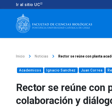
Ir al sitio UC
keyboard_arrow_right
keyboard_arrow_right
Inicio
Noticias
Rector se reúne con planta acad
Academicos
Ignacio Sanchez
Juan Correa
Re
Rector se reúne con 
colaboración y diálog