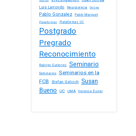
SECOS
Luis Larrondo
Neurociencia
Online
Pablo Gonzalez
Pablo Marquet
Plataformas UC
Plataformas
Postgrado
Pregrado
Reconocimiento
Seminario
Rodrigo Gutierrez
Seminarios en la
Seminarios
Susan
FCB
Stefan Gelcich
Bueno
UC
UMA
Veronica Eisner