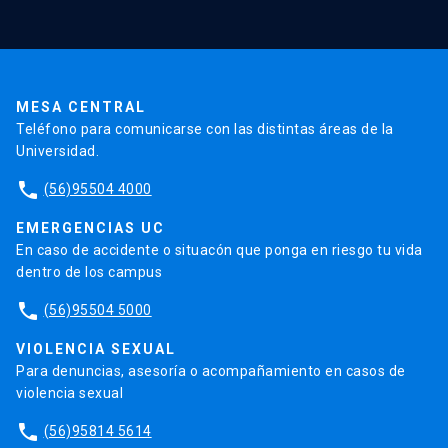
Validación de Certificados
La Universidad
Pago de Matrículas
Código de Honor
Pago de Créditos
UC Transparente
Trabaja en la UC
Admisión
MESA CENTRAL
Teléfono para comunicarse con las distintas áreas de la
Universidad.
phone
(56)95504 4000
EMERGENCIAS UC
En caso de accidente o situacón que ponga en riesgo tu vida
dentro de los campus
phone
(56)95504 5000
VIOLENCIA SEXUAL
Para denuncias, asesoría o acompañamiento en casos de
violencia sexual
phone
(56)95814 5614