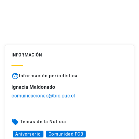
INFORMACIÓN
face
Información periodística
Ignacia Maldonado
comunicaciones@bio.puc.cl
local_offer
Temas de la Noticia
Aniversario
Comunidad FCB