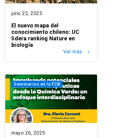
julio 22, 2025
El nuevo mapa del
conocimiento chileno: UC
lidera ranking Nature en
biología
Ver más
keyboard_arrow_right
Seminarios en la FCB
mayo 26, 2025