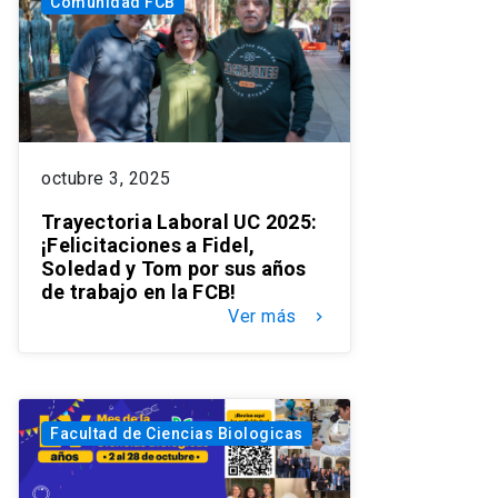
Comunidad FCB
octubre 3, 2025
Trayectoria Laboral UC 2025:
¡Felicitaciones a Fidel,
Soledad y Tom por sus años
de trabajo en la FCB!
Ver más
keyboard_arrow_right
Facultad de Ciencias Biologicas