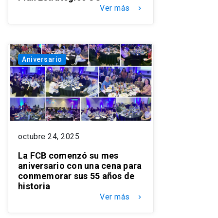
Ver más
keyboard_arrow_right
Aniversario
octubre 24, 2025
La FCB comenzó su mes
aniversario con una cena para
conmemorar sus 55 años de
historia
Ver más
keyboard_arrow_right