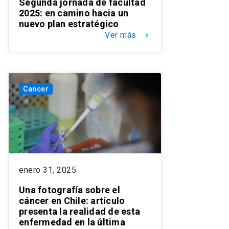
Segunda jornada de facultad
2025: en camino hacia un
nuevo plan estratégico
Ver más
keyboard_arrow_right
Cancer
enero 31, 2025
Una fotografía sobre el
cáncer en Chile: artículo
presenta la realidad de esta
enfermedad en la última