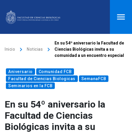
ACCESOS DIRECTOS
En su 54º aniversario la Facultad de
keyboard_arrow_right
keyboard_arrow_right
Inicio
Noticias
Ciencias Biológicas invita a su
Biblioteca
launch
Donaciones
launch
comunidad a un encuentro especial
Mi portal UC
launch
Correo
launch
Aniversario
Comunidad FCB
search
Facultad de Ciencias Biologicas
SemanaFCB
Seminarios en la FCB
Inicio
En su 54º aniversario la
Facultad de Ciencias
keyboard_arrow_down
Quiénes somos
Biológicas invita a su
keyboard_arrow_down
Direcciones
Investigación