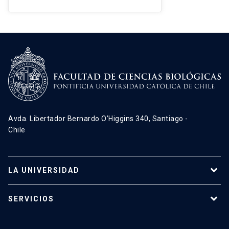
Avda. Libertador Bernardo O’Higgins 340, Santiago -
Chile
LA UNIVERSIDAD
Programas de estudio
SERVICIOS
Investigación
Red Salud UC
Extensión