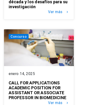
década y los desafíos para su
investigación
Ver más
keyboard_arrow_right
Concurso
enero 14, 2025
CALL FOR APPLICATIONS
ACADEMIC POSITION FOR
ASSISTANT OR ASSOCIATE
PROFESSOR IN BIOMEDICINE
Ver más
keyboard_arrow_right