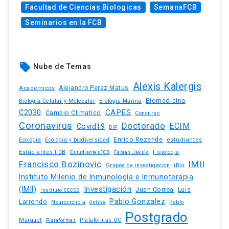
Facultad de Ciencias Biologicas
SemanaFCB
Seminarios en la FCB
local_offer
Nube de Temas
Alexis Kalergis
Academicos
Alejandro Perez Matus
Biomedicina
Biologia Celular y Molecular
Biologia Marina
C2030
CAPES
Cambio Climatico
Concurso
Coronavirus
Doctorado
ECIM
Covid19
DIP
Enrico Rezende
estudiantes
Ecologia
Ecologia y biodiversidad
Estudiantes FCB
EstudiantesFCB
Fabian Jaksic
Fisiologia
Francisco Bozinovic
IMII
iBio
Grupos de investigacion
Instituto Milenio de Inmunología e Inmunoterapia
(IMII)
Investigación
Juan Correa
Luis
Instituto SECOS
Pablo Gonzalez
Larrondo
Neurociencia
Pablo
Online
Postgrado
Marquet
Plataformas UC
Plataformas