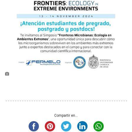
photo_camera
Compartir en...