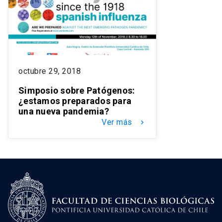
octubre 29, 2018
Simposio sobre Patógenos:
¿estamos preparados para
una nueva pandemia?
Ver más
keyboard_arrow_right