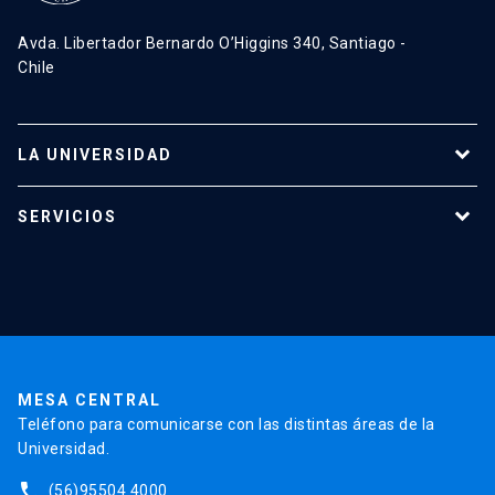
Avda. Libertador Bernardo O’Higgins 340, Santiago -
Chile
LA UNIVERSIDAD
Programas de estudio
SERVICIOS
Investigación
Red Salud UC
Extensión
Validación de Certificados
La Universidad
Pago de Matrículas
Código de Honor
Pago de Créditos
UC Transparente
Trabaja en la UC
Admisión
MESA CENTRAL
Teléfono para comunicarse con las distintas áreas de la
Universidad.
phone
(56)95504 4000