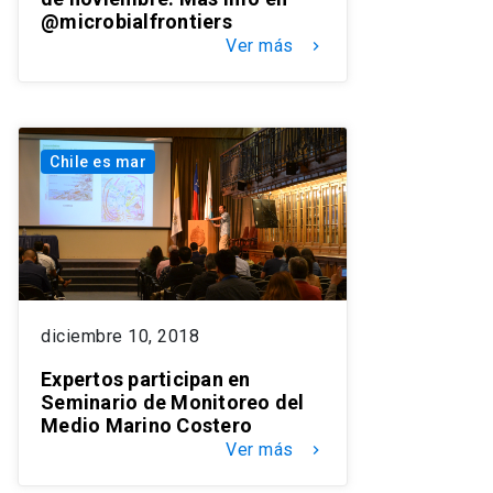
@microbialfrontiers
Ver más
keyboard_arrow_right
Chile es mar
diciembre 10, 2018
Expertos participan en
Seminario de Monitoreo del
Medio Marino Costero
Ver más
keyboard_arrow_right