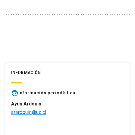
INFORMACIÓN
face
Información periodística
Ayun Ardouin
arardouin@uc.cl