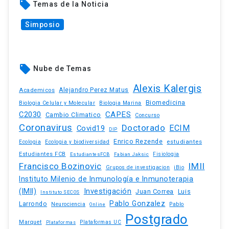
local_offer
Temas de la Noticia
Simposio
local_offer
Nube de Temas
Alexis Kalergis
Academicos
Alejandro Perez Matus
Biomedicina
Biologia Celular y Molecular
Biologia Marina
C2030
CAPES
Cambio Climatico
Concurso
Coronavirus
Doctorado
ECIM
Covid19
DIP
Enrico Rezende
estudiantes
Ecologia
Ecologia y biodiversidad
Estudiantes FCB
EstudiantesFCB
Fabian Jaksic
Fisiologia
Francisco Bozinovic
IMII
iBio
Grupos de investigacion
Instituto Milenio de Inmunología e Inmunoterapia
(IMII)
Investigación
Juan Correa
Luis
Instituto SECOS
Pablo Gonzalez
Larrondo
Neurociencia
Pablo
Online
Postgrado
Marquet
Plataformas UC
Plataformas