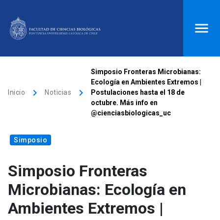
ACCESOS DIRECTOS
Simposio Fronteras Microbianas:
Ecología en Ambientes Extremos |
Biblioteca
launch
Donaciones
launch
keyboard_arrow_right
keyboard_arrow_right
Inicio
Noticias
Postulaciones hasta el 18 de
octubre. Más info en
Mi portal UC
launch
Correo
launch
@cienciasbiologicas_uc
search
Simposio
Inicio
Simposio Fronteras
Microbianas: Ecología en
keyboard_arrow_down
Quiénes somos
Ambientes Extremos |
keyboard_arrow_down
Direcciones
Investigación