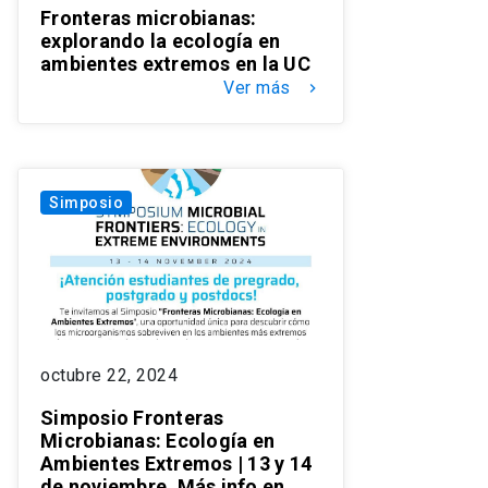
Fronteras microbianas:
explorando la ecología en
ambientes extremos en la UC
Ver más
keyboard_arrow_right
Simposio
octubre 22, 2024
Simposio Fronteras
Microbianas: Ecología en
Ambientes Extremos | 13 y 14
de noviembre. Más info en