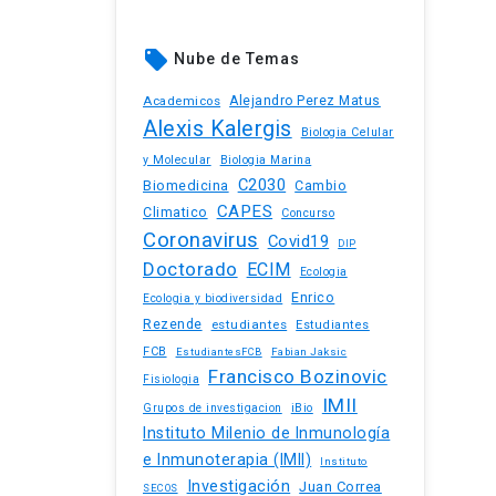
local_offer
Nube de Temas
Academicos
Alejandro Perez Matus
Alexis Kalergis
Biologia Celular
y Molecular
Biologia Marina
C2030
Biomedicina
Cambio
CAPES
Climatico
Concurso
Coronavirus
Covid19
DIP
Doctorado
ECIM
Ecologia
Enrico
Ecologia y biodiversidad
Rezende
estudiantes
Estudiantes
FCB
EstudiantesFCB
Fabian Jaksic
Francisco Bozinovic
Fisiologia
IMII
iBio
Grupos de investigacion
Instituto Milenio de Inmunología
e Inmunoterapia (IMII)
Instituto
Investigación
Juan Correa
SECOS