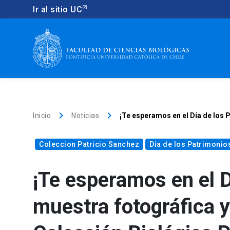
Ir al sitio UC
keyboard_arrow_right
keyboard_arrow_right
Inicio
Noticias
¡Te esperamos en el Día de los 
Coleccion Patricio Sanchez
Dia de los Patrimonio
¡Te esperamos en el 
muestra fotográfica y