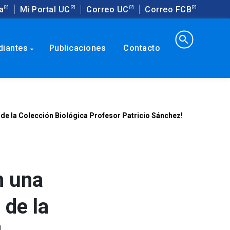
a
Mi Portal UC
Correo UC
Correo FCB
search
diantes
Publicaciones
Contacto
arrow_drop_down
 de la Colección Biológica Profesor Patricio Sánchez!
n una
 de la