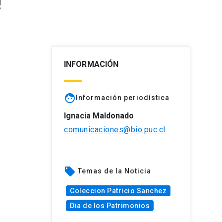
!
INFORMACIÓN
face
Información periodística
Ignacia Maldonado
comunicaciones@bio.puc.cl
local_offer
Temas de la Noticia
Coleccion Patricio Sanchez
Dia de los Patrimonios