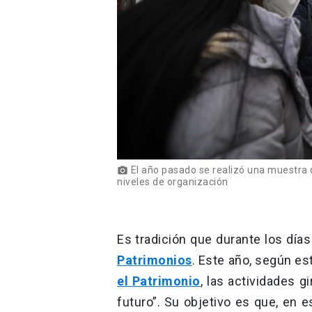
El año pasado se realizó una muestra q
photo_camera
niveles de organización
Es tradición que durante los dí
Patrimonios
. Este año, según es
el Patrimonio
, las actividades 
futuro”. Su objetivo es que, en e