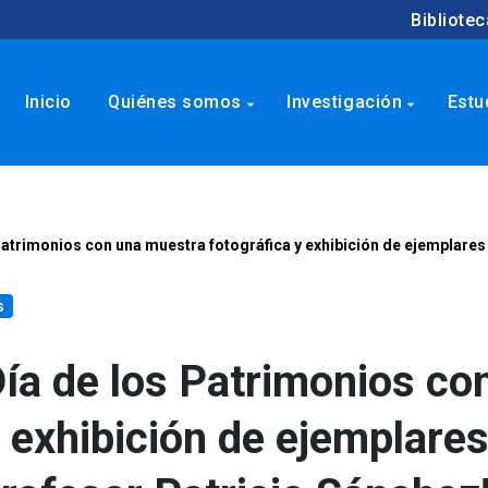
Bibliotec
Inicio
Quiénes somos
Investigación
Estu
arrow_drop_down
arrow_drop_down
Patrimonios con una muestra fotográfica y exhibición de ejemplares
s
Día de los Patrimonios co
 exhibición de ejemplares