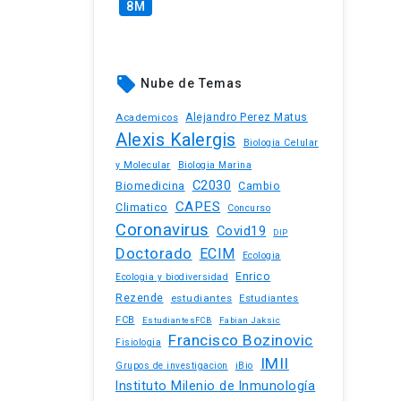
8M
local_offer
Nube de Temas
Academicos
Alejandro Perez Matus
Alexis Kalergis
Biologia Celular
y Molecular
Biologia Marina
C2030
Biomedicina
Cambio
CAPES
Climatico
Concurso
Coronavirus
Covid19
DIP
Doctorado
ECIM
Ecologia
Enrico
Ecologia y biodiversidad
Rezende
estudiantes
Estudiantes
FCB
EstudiantesFCB
Fabian Jaksic
Francisco Bozinovic
Fisiologia
IMII
iBio
Grupos de investigacion
Instituto Milenio de Inmunología