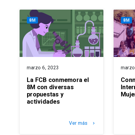
8M
8M
marzo 6, 2023
marzo
La FCB conmemora el
Conm
8M con diversas
Inter
propuestas y
Muje
actividades
Ver más
keyboard_arrow_right