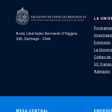
LA UNIV
Programas
Avda. Libertador Bernardo O’Higgins
Investigac
340, Santiago - Chile
Extensión
La Univers
Código de
UC Transp
Admisión
MESA CENTRAL
EMERGE