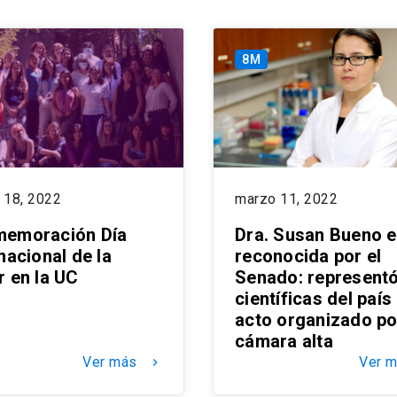
8M
 18, 2022
marzo 11, 2022
emoración Día
Dra. Susan Bueno 
nacional de la
reconocida por el
r en la UC
Senado: representó
científicas del país
acto organizado po
cámara alta
Ver más
Ver 
keyboard_arrow_right