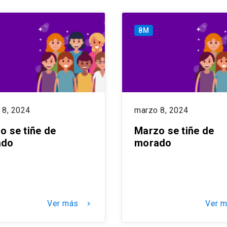
8M
 8, 2024
marzo 8, 2024
o se tiñe de
Marzo se tiñe de
ado
morado
Ver más
Ver 
keyboard_arrow_right