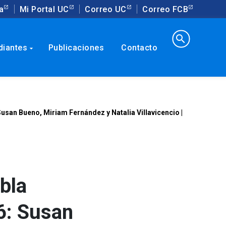
a
Mi Portal UC
Correo UC
Correo FCB
search
diantes
Publicaciones
Contacto
arrow_drop_down
usan Bueno, Miriam Fernández y Natalia Villavicencio |
bla
6: Susan