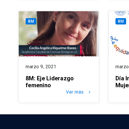
8M
8M
marzo 9, 2021
marzo
8M: Eje Liderazgo
Día I
femenino
Muje
Ver más
keyboard_arrow_right