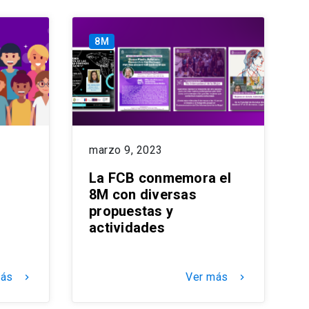
8M
marzo 9, 2023
La FCB conmemora el
8M con diversas
propuestas y
actividades
más
Ver más
keyboard_arrow_right
keyboard_arrow_right