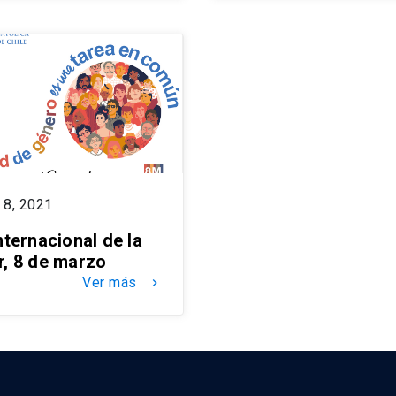
 8, 2021
nternacional de la
r, 8 de marzo
Ver más
keyboard_arrow_right