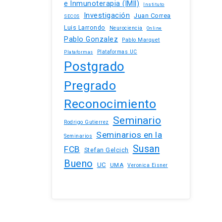
e Inmunoterapia (IMII)
Instituto
Investigación
Juan Correa
SECOS
Luis Larrondo
Neurociencia
Online
Pablo Gonzalez
Pablo Marquet
Plataformas UC
Plataformas
Postgrado
Pregrado
Reconocimiento
Seminario
Rodrigo Gutierrez
Seminarios en la
Seminarios
Susan
FCB
Stefan Gelcich
Bueno
UC
UMA
Veronica Eisner