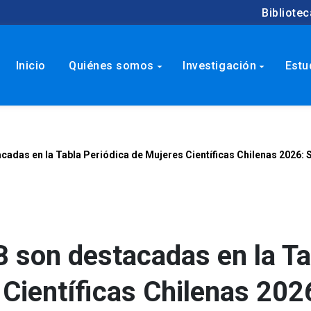
Bibliotec
Inicio
Quiénes somos
Investigación
Estu
arrow_drop_down
arrow_drop_down
adas en la Tabla Periódica de Mujeres Científicas Chilenas 2026: S
 son destacadas en la Ta
 Científicas Chilenas 202