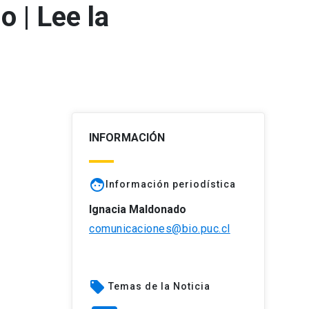
 | Lee la
INFORMACIÓN
face
Información periodística
Ignacia Maldonado
comunicaciones@bio.puc.cl
local_offer
Temas de la Noticia