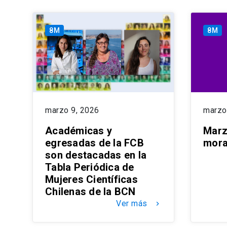
8M
8M
marzo 9, 2026
marzo
Académicas y
Marz
egresadas de la FCB
mor
son destacadas en la
Tabla Periódica de
Mujeres Científicas
Chilenas de la BCN
Ver más
keyboard_arrow_right