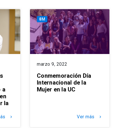
8M
marzo 9, 2022
es
Conmemoración Día
Internacional de la
 a
Mujer en la UC
 en
r la
más
Ver más
keyboard_arrow_right
keyboard_arrow_right