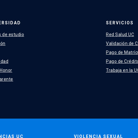
ERSIDAD
SERVICIOS
 de estudio
Red Salud UC
ión
Validación de C
Pago de Matríc
idad
Pago de Crédit
 Honor
Trabaja en la U
arente
NCIAS UC
VIOLENCIA SEXUAL