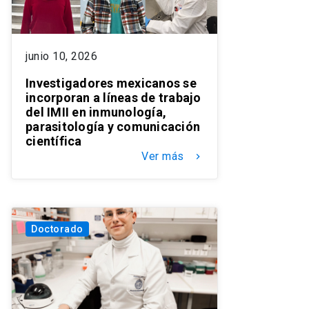
junio 10, 2026
Investigadores mexicanos se
incorporan a líneas de trabajo
del IMII en inmunología,
parasitología y comunicación
científica
Ver más
keyboard_arrow_right
Doctorado