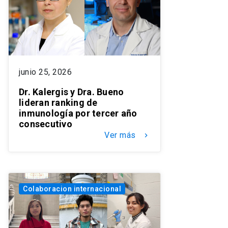
junio 25, 2026
Dr. Kalergis y Dra. Bueno
lideran ranking de
inmunología por tercer año
consecutivo
Ver más
keyboard_arrow_right
Colaboracion internacional