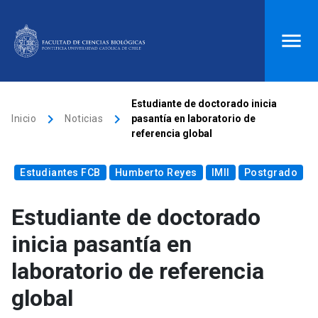
ACCESOS DIRECTOS
Estudiante de doctorado inicia
keyboard_arrow_right
keyboard_arrow_right
Inicio
Noticias
pasantía en laboratorio de
Biblioteca
launch
Donaciones
launch
referencia global
Mi portal UC
launch
Correo
launch
Estudiantes FCB
Humberto Reyes
IMII
Postgrado
search
Estudiante de doctorado
Inicio
inicia pasantía en
laboratorio de referencia
keyboard_arrow_down
Quiénes somos
global
keyboard_arrow_down
Direcciones
Investigación