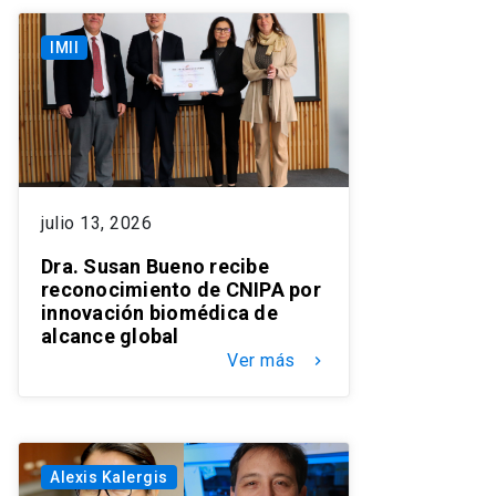
IMII
julio 13, 2026
Dra. Susan Bueno recibe
reconocimiento de CNIPA por
innovación biomédica de
alcance global
Ver más
keyboard_arrow_right
Alexis Kalergis