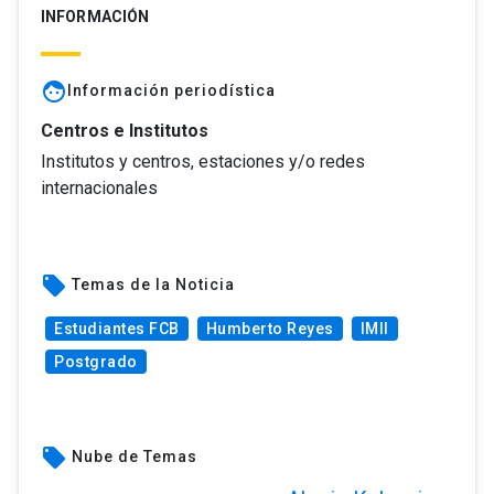
INFORMACIÓN
face
Información periodística
Centros e Institutos
Institutos y centros, estaciones y/o redes
internacionales
local_offer
Temas de la Noticia
Estudiantes FCB
Humberto Reyes
IMII
Postgrado
local_offer
Nube de Temas