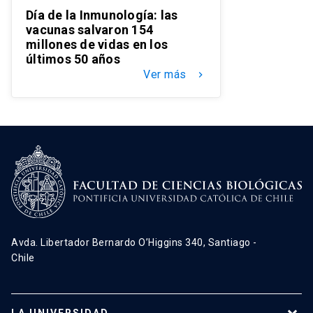
Día de la Inmunología: las
vacunas salvaron 154
millones de vidas en los
últimos 50 años
Ver más
keyboard_arrow_right
Avda. Libertador Bernardo O’Higgins 340, Santiago -
Chile