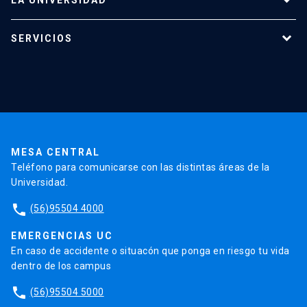
LA UNIVERSIDAD
Programas de estudio
SERVICIOS
Investigación
Red Salud UC
Extensión
Validación de Certificados
La Universidad
Pago de Matrículas
Código de Honor
Pago de Créditos
UC Transparente
Trabaja en la UC
Admisión
MESA CENTRAL
Teléfono para comunicarse con las distintas áreas de la
Universidad.
phone
(56)95504 4000
EMERGENCIAS UC
En caso de accidente o situacón que ponga en riesgo tu vida
dentro de los campus
phone
(56)95504 5000