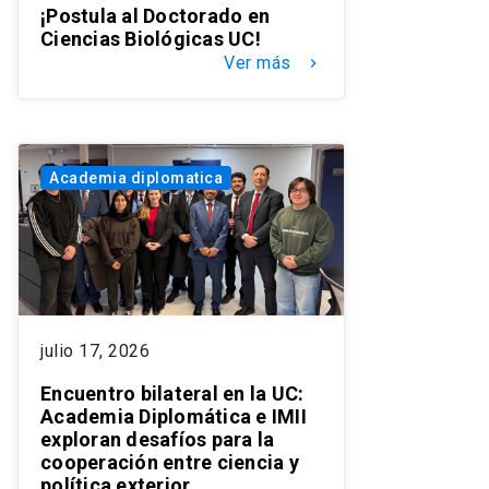
¡Postula al Doctorado en
Ciencias Biológicas UC!
Ver más
keyboard_arrow_right
Academia diplomatica
julio 17, 2026
Encuentro bilateral en la UC:
Academia Diplomática e IMII
exploran desafíos para la
cooperación entre ciencia y
política exterior