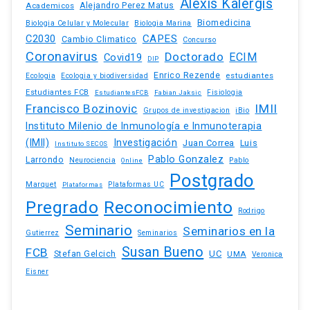
Alexis Kalergis
Academicos
Alejandro Perez Matus
Biomedicina
Biologia Celular y Molecular
Biologia Marina
C2030
CAPES
Cambio Climatico
Concurso
Coronavirus
Doctorado
ECIM
Covid19
DIP
Enrico Rezende
estudiantes
Ecologia
Ecologia y biodiversidad
Estudiantes FCB
EstudiantesFCB
Fabian Jaksic
Fisiologia
Francisco Bozinovic
IMII
iBio
Grupos de investigacion
Instituto Milenio de Inmunología e Inmunoterapia
(IMII)
Investigación
Juan Correa
Luis
Instituto SECOS
Pablo Gonzalez
Larrondo
Neurociencia
Pablo
Online
Postgrado
Marquet
Plataformas UC
Plataformas
Pregrado
Reconocimiento
Rodrigo
Seminario
Seminarios en la
Gutierrez
Seminarios
Susan Bueno
FCB
Stefan Gelcich
UC
UMA
Veronica
Eisner