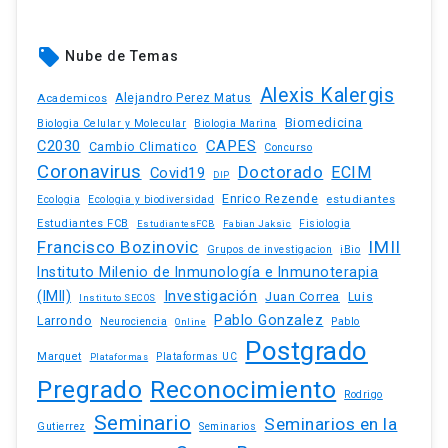
local_offer
Nube de Temas
Alexis Kalergis
Academicos
Alejandro Perez Matus
Biomedicina
Biologia Celular y Molecular
Biologia Marina
C2030
CAPES
Cambio Climatico
Concurso
Coronavirus
Doctorado
ECIM
Covid19
DIP
Enrico Rezende
estudiantes
Ecologia
Ecologia y biodiversidad
Estudiantes FCB
EstudiantesFCB
Fabian Jaksic
Fisiologia
Francisco Bozinovic
IMII
iBio
Grupos de investigacion
Instituto Milenio de Inmunología e Inmunoterapia
(IMII)
Investigación
Juan Correa
Luis
Instituto SECOS
Pablo Gonzalez
Larrondo
Neurociencia
Pablo
Online
Postgrado
Marquet
Plataformas UC
Plataformas
Pregrado
Reconocimiento
Rodrigo
Seminario
Seminarios en la
Gutierrez
Seminarios