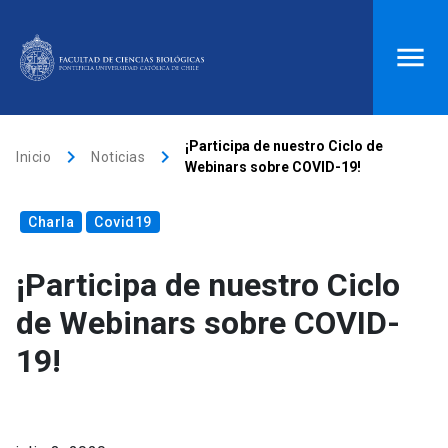
ACCESOS DIRECTOS
¡Participa de nuestro Ciclo de
keyboard_arrow_right
keyboard_arrow_right
Inicio
Noticias
Webinars sobre COVID-19!
Biblioteca
launch
Donaciones
launch
Charla
Mi portal UC
Covid19
launch
Correo
launch
search
¡Participa de nuestro Ciclo
de Webinars sobre COVID-
Inicio
19!
keyboard_arrow_down
Quiénes somos
keyboard_arrow_down
Direcciones
Investigación