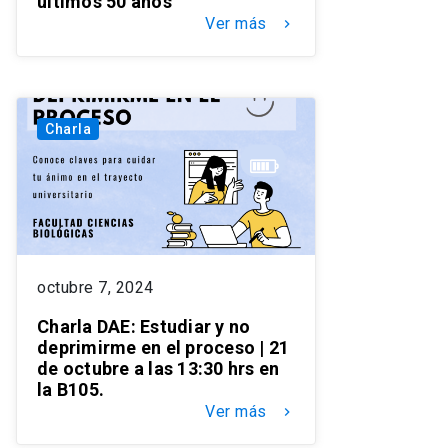
últimos 50 años
Ver más
keyboard_arrow_right
Charla
octubre 7, 2024
Charla DAE: Estudiar y no
deprimirme en el proceso | 21
de octubre a las 13:30 hrs en
la B105.
Ver más
keyboard_arrow_right