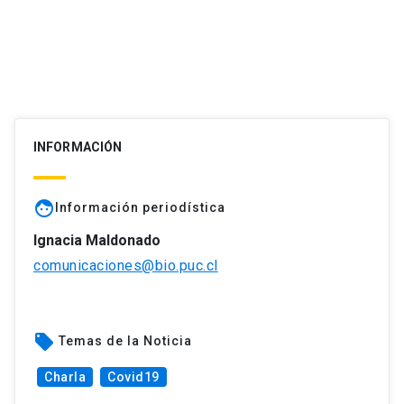
INFORMACIÓN
face
Información periodística
Ignacia Maldonado
comunicaciones@bio.puc.cl
local_offer
Temas de la Noticia
Charla
Covid19