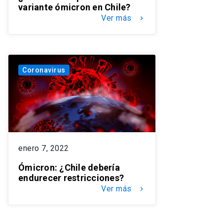
variante ómicron en Chile?
Ver más
keyboard_arrow_right
Coronavirus
enero 7, 2022
Ómicron: ¿Chile debería
endurecer restricciones?
Ver más
keyboard_arrow_right